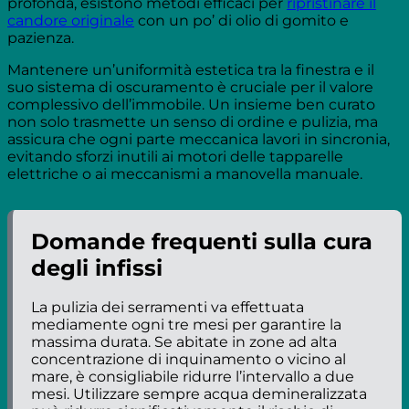
profonda, esistono metodi efficaci per
ripristinare il
candore originale
con un po’ di olio di gomito e
pazienza.
Mantenere un’uniformità estetica tra la finestra e il
suo sistema di oscuramento è cruciale per il valore
complessivo dell’immobile. Un insieme ben curato
non solo trasmette un senso di ordine e pulizia, ma
assicura che ogni parte meccanica lavori in sincronia,
evitando sforzi inutili ai motori delle tapparelle
elettriche o ai meccanismi a manovella manuale.
Domande frequenti sulla cura
degli infissi
La pulizia dei serramenti va effettuata
mediamente ogni tre mesi per garantire la
massima durata. Se abitate in zone ad alta
concentrazione di inquinamento o vicino al
mare, è consigliabile ridurre l’intervallo a due
mesi. Utilizzare sempre acqua demineralizzata