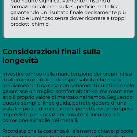
può ridurre significativamente il rischio di
formazioni calcaree sulla superficie metallica,
garantendo un risultato finale decisamente più
pulito e luminoso senza dover ricorrere a troppi
prodotti chimici.
Considerazioni finali sulla
longevità
Investire tempo nella manutenzione dei propri infissi
in alluminio è un atto di responsabilità che ripaga
ampiamente. Una casa con serramenti curati non solo
garantisce un miglior comfort abitativo, ma mantiene
alto il proprio valore di mercato nel tempo. Seguendo
queste semplici linee guida, potrete godere di una
vista limpida e di meccanismi perfetti, evitando spese
impreviste per riparazioni dovute all’incuria o alla
corrosione evitabile dei metalli.
Ricordate che la costanza è l’elemento chiave: piccole
pulizie mirate sono infinitamente più efficaci di un