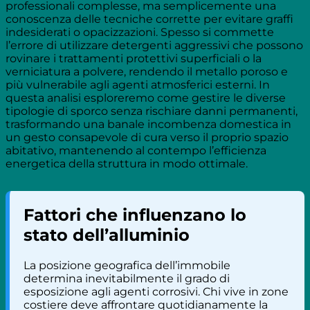
professionali complesse, ma semplicemente una
conoscenza delle tecniche corrette per evitare graffi
indesiderati o opacizzazioni. Spesso si commette
l’errore di utilizzare detergenti aggressivi che possono
rovinare i trattamenti protettivi superficiali o la
verniciatura a polvere, rendendo il metallo poroso e
più vulnerabile agli agenti atmosferici esterni. In
questa analisi esploreremo come gestire le diverse
tipologie di sporco senza rischiare danni permanenti,
trasformando una banale incombenza domestica in
un gesto consapevole di cura verso il proprio spazio
abitativo, mantenendo al contempo l’efficienza
energetica della struttura in modo ottimale.
Fattori che influenzano lo
stato dell’alluminio
La posizione geografica dell’immobile
determina inevitabilmente il grado di
esposizione agli agenti corrosivi. Chi vive in zone
costiere deve affrontare quotidianamente la