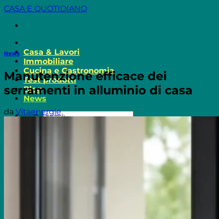
Salta
CASA E QUOTIDIANO
ai
contenuti
Casa & Lavori
News
Immobiliare
Cucina e Gastronomia
Manutenzione efficace dei
Test prodotti
serramenti in alluminio di casa
Blog
News
da
Vitaenergie