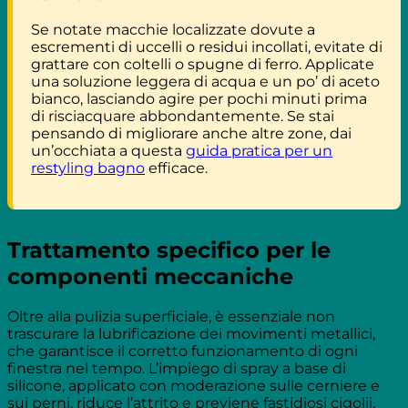
Se notate macchie localizzate dovute a
escrementi di uccelli o residui incollati, evitate di
grattare con coltelli o spugne di ferro. Applicate
una soluzione leggera di acqua e un po’ di aceto
bianco, lasciando agire per pochi minuti prima
di risciacquare abbondantemente. Se stai
pensando di migliorare anche altre zone, dai
un’occhiata a questa
guida pratica per un
restyling bagno
efficace.
Trattamento specifico per le
componenti meccaniche
Oltre alla pulizia superficiale, è essenziale non
trascurare la lubrificazione dei movimenti metallici,
che garantisce il corretto funzionamento di ogni
finestra nel tempo. L’impiego di spray a base di
silicone, applicato con moderazione sulle cerniere e
sui perni, riduce l’attrito e previene fastidiosi cigolii,