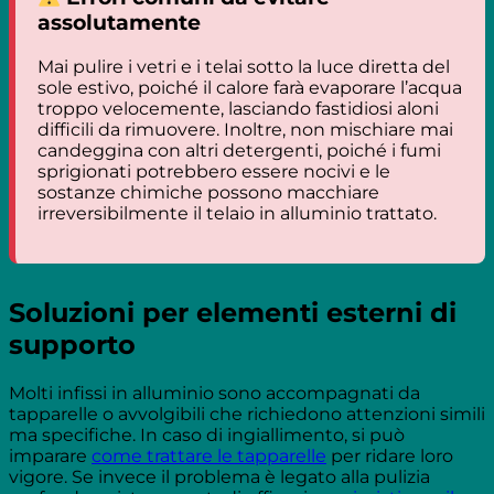
assolutamente
Mai pulire i vetri e i telai sotto la luce diretta del
sole estivo, poiché il calore farà evaporare l’acqua
troppo velocemente, lasciando fastidiosi aloni
difficili da rimuovere. Inoltre, non mischiare mai
candeggina con altri detergenti, poiché i fumi
sprigionati potrebbero essere nocivi e le
sostanze chimiche possono macchiare
irreversibilmente il telaio in alluminio trattato.
Soluzioni per elementi esterni di
supporto
Molti infissi in alluminio sono accompagnati da
tapparelle o avvolgibili che richiedono attenzioni simili
ma specifiche. In caso di ingiallimento, si può
imparare
come trattare le tapparelle
per ridare loro
vigore. Se invece il problema è legato alla pulizia