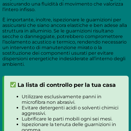
assicurando una fluidità di movimento che valorizza
l’intero infisso.
È importante, inoltre, ispezionare le guarnizioni per
assicurarsi che siano ancora elastiche e ben adese alla
struttura in alluminio. Se le guarnizioni risultano
secche o danneggiate, potrebbero compromettere
l’isolamento acustico e termico, rendendo necessario
un intervento di manutenzione mirato o la
sostituzione dei componenti usurati per evitare
dispersioni energetiche indesiderate all’interno degli
ambienti.
La lista di controllo per la tua casa
Utilizzare esclusivamente panni in
microfibra non abrasivi.
Evitare detergenti acidi o solventi chimici
aggressivi.
Lubrificare le parti mobili ogni sei mesi.
Ispezionare la tenuta delle guarnizioni in
gomma.