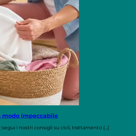
in modo impeccabile
gui i nostri consigli su cicli, trattamento [...]