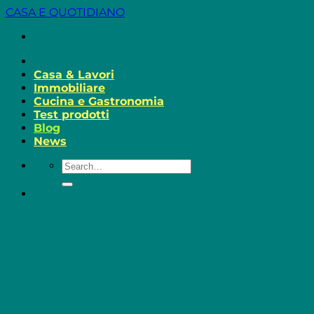
Salta
CASA E QUOTIDIANO
ai
contenuti
Casa & Lavori
Immobiliare
Cucina e Gastronomia
Test prodotti
Blog
News