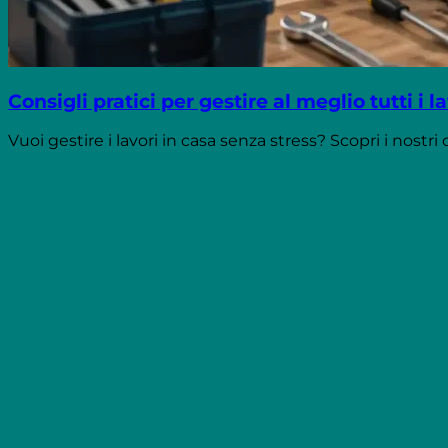
Consigli pratici per gestire al meglio tutti i l
Vuoi gestire i lavori in casa senza stress? Scopri i nostri co