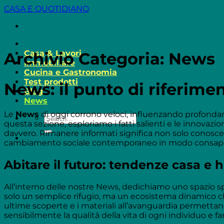
Salta
CASA E QUOTIDIANO
ai
contenuti
Casa & Lavori
Archivio Categoria:
News
Immobiliare
Cucina e Gastronomia
Test prodotti
News: il punto di riferiment
Blog
News
Le
News
di oggi corrono veloci, influenzando profondam
questa sezione, esploriamo i fatti salienti e le innovaz
davvero. Rimanere informati significa non solo conosce
cambiamento sociale contemporaneo in modo consap
Abitare il futuro: tendenze casa e
All’interno delle nostre News, dedichiamo uno spazio spe
solo un semplice rifugio, ma un ecosistema dinamico che
ultime scoperte e i materiali all’avanguardia permett
sensibilmente la qualità della vita di ogni individuo e fa