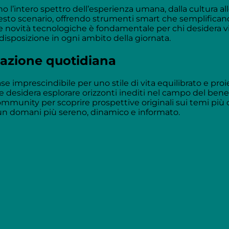
no l’intero spettro dell’esperienza umana, dalla cultura 
questo scenario, offrendo strumenti smart che semplifica
ulle novità tecnologiche è fondamentale per chi desidera 
 disposizione in ogni ambito della giornata.
rmazione quotidiana
e imprescindibile per uno stile di vita equilibrato e proie
 e desidera esplorare orizzonti inediti nel campo del ben
 community per scoprire prospettive originali sui temi pi
n domani più sereno, dinamico e informato.