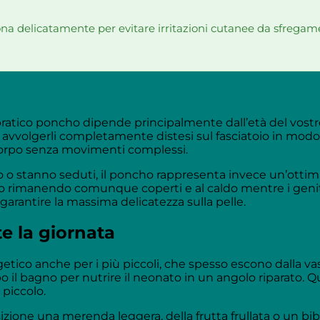
na delicatamente per evitare irritazioni cutanee da sfregam
ratico poncho dipende principalmente dall’età del vostro
di avvolgerli completamente distesi sul fasciatoio in mod
corpo senza movimenti complessi.
o stanno seduti, il poncho rappresenta invece un’ottim
o rimanendo comunque coperti e al caldo mentre i genito
arantire la massima delicatezza sulla pelle.
e la giornata
etico anche per i più piccoli, che spesso escono dalla vas
po il bagno per nutrire il neonato in un angolo riparato
 piccolo.
izione una merenda leggera, della frutta frullata o un bibe