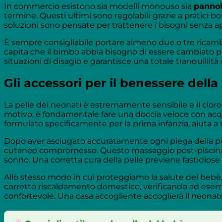
In commercio esistono sia modelli monouso sia
pannoli
termine. Questi ultimi sono regolabili grazie a pratici 
soluzioni sono pensate per trattenere i bisogni senza 
È sempre consigliabile portare almeno due o tre ricambi 
capita che il bimbo abbia bisogno di essere cambiato po
situazioni di disagio e garantisce una totale tranquillità
Gli accessori per il benessere della
La pelle dei neonati è estremamente sensibile e il cloro
motivo, è fondamentale fare una doccia veloce con acqua
formulato specificamente per la prima infanzia, aiuta a
Dopo aver asciugato accuratamente ogni piega della pel
cutaneo compromesso. Questo massaggio post-piscina ha 
sonno. Una corretta cura della pelle previene fastidiose 
Allo stesso modo in cui proteggiamo la salute del bebè,
corretto riscaldamento domestico, verificando ad ese
confortevole. Una casa accogliente accoglierà il neonato