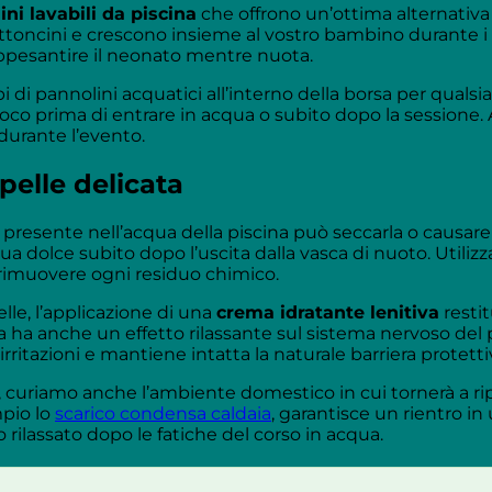
ni lavabili da piscina
che offrono un’ottima alternativ
bottoncini e crescono insieme al vostro bambino durante i
appesantire il neonato mentre nuota.
di pannolini acquatici all’interno della borsa per qualsi
co prima di entrare in acqua o subito dopo la sessione. A
 durante l’evento.
 pelle delicata
 presente nell’acqua della piscina può seccarla o causare
 dolce subito dopo l’uscita dalla vasca di nuoto. Utilizz
 rimuovere ogni residuo chimico.
le, l’applicazione di una
crema idratante lenitiva
restit
anche un effetto rilassante sul sistema nervoso del picc
irritazioni e mantiene intatta la naturale barriera protett
 curiamo anche l’ambiente domestico in cui tornerà a rip
mpio lo
scarico condensa caldaia
, garantisce un rientro i
 rilassato dopo le fatiche del corso in acqua.