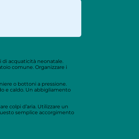
 di acquaticità neonatale.
atoio comune. Organizzare i
niere o bottoni a pressione.
ido e caldo. Un abbigliamento
re colpi d’aria. Utilizzare un
 Questo semplice accorgimento