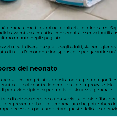
 può generare molti dubbi nei genitori alle prime armi. 
ida avventura acquatica con serenità e senza inutili ans
’ultimo minuto negli spogliatoi.
i mirati, diversi da quelli degli adulti, sia per l’igiene s
ata di tutto l’occorrente indispensabile per garantire un’
 borsa del neonato
no acquatico, progettato appositamente per non gonfiarsi
a tenuta ottimale contro le perdite solide improvvise. Mo
di protezione igienica per motivi di sicurezza generale.
lo di cotone morbido o una salvietta in microfibra per 
ali per prevenire sbalzi di temperatura che potrebbero inf
empo necessario per completare queste delicate operazio