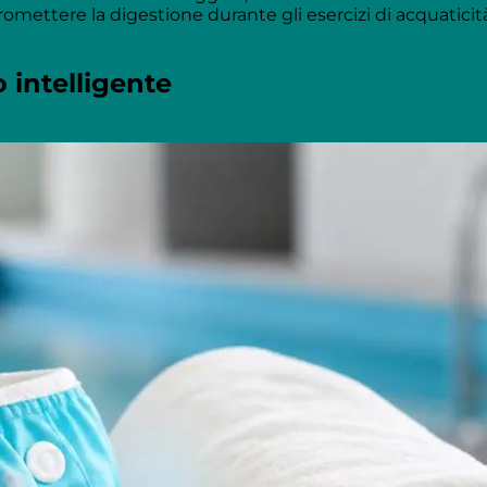
omettere la digestione durante gli esercizi di acquaticit
 intelligente