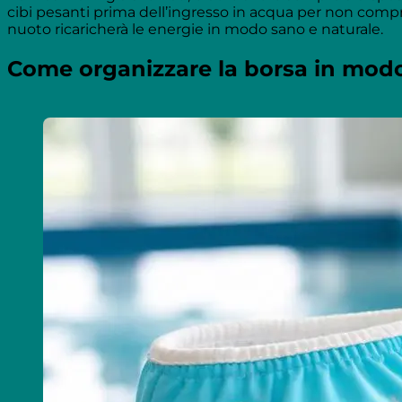
cibi pesanti prima dell’ingresso in acqua per non compr
nuoto ricaricherà le energie in modo sano e naturale.
Come organizzare la borsa in modo