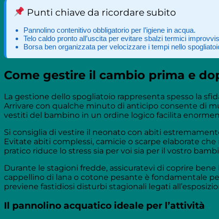
Punti chiave da ricordare subito
Pannolino contenitivo obbligatorio per l’igiene in acqua.
Telo caldo pronto all’uscita per evitare sbalzi termici improvvis
Borsa ben organizzata per velocizzare i tempi nello spogliatoi
Come gestire il cambio prima e do
La gestione dello spogliatoio rappresenta spesso la sfid
Arrivare con qualche minuto di anticipo consente di m
vestiti del bambino in un ordine logico facilita enorm
Si consiglia di vestire il neonato con abiti estremamente
Evitate abiti complessi, camicie o scarpe elaborate ch
pratico riduce lo stress sia per voi sia per il vostro bamb
Durante le stagioni fredde, assicuratevi di coprire bene la
cappellino di lana o cotone pesante è fondamentale p
previene fastidiosi disturbi stagionali legati all’esposiz
Il pannolino acquatico ideale per l’attività