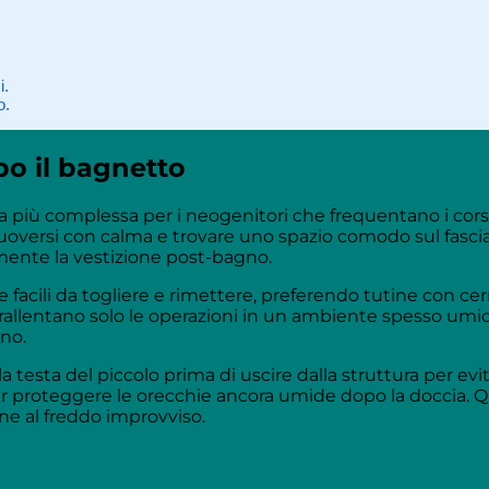
i.
o.
po il bagnetto
a più complessa per i neogenitori che frequentano i corsi
uoversi con calma e trovare uno spazio comodo sul fasci
emente la vestizione post-bagno.
 facili da togliere e rimettere, preferendo tutine con cer
e rallentano solo le operazioni in un ambiente spesso um
ino.
 testa del piccolo prima di uscire dalla struttura per evita
er proteggere le orecchie ancora umide dopo la doccia.
ione al freddo improvviso.