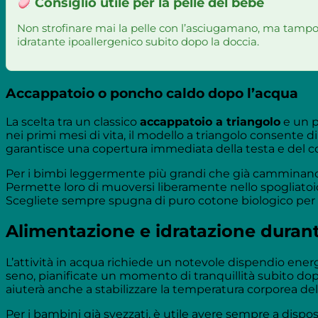
Consiglio utile per la pelle del bebè
Non strofinare mai la pelle con l’asciugamano, ma tampo
idratante ipoallergenico subito dopo la doccia.
Accappatoio o poncho caldo dopo l’acqua
La scelta tra un classico
accappatoio a triangolo
e un p
nei primi mesi di vita, il modello a triangolo consente 
garantisce una copertura immediata della testa e del 
Per i bimbi leggermente più grandi che già camminano 
Permette loro di muoversi liberamente nello spogliatoi
Scegliete sempre spugna di puro cotone biologico per g
Alimentazione e idratazione durant
L’attività in acqua richiede un notevole dispendio energ
seno, pianificate un momento di tranquillità subito do
aiuterà anche a stabilizzare la temperatura corporea del
Per i bambini già svezzati, è utile avere sempre a dispos