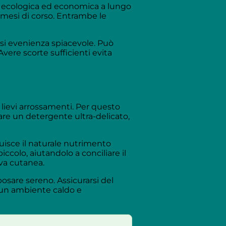
a ecologica ed economica a lungo
 mesi di corso. Entrambe le
asi evenienza spiacevole. Può
vere scorte sufficienti evita
 lievi arrossamenti. Per questo
are un detergente ultra-delicato,
uisce il naturale nutrimento
olo, aiutandolo a conciliare il
iva cutanea.
osare sereno. Assicurarsi del
n un ambiente caldo e