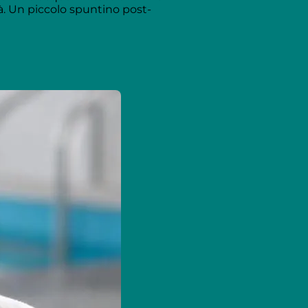
à. Un piccolo spuntino post-