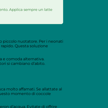
ento. Applica sempre un latte
 piccolo nuotatore. Per i neonati
o rapido. Questa soluzione
a e comoda alternativa.
ri si cambiano d’abito.
ca molto affamati. Se allattate al
. Questo momento di coccole
ron d’acqua. Evitate di offrire