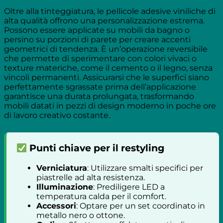
Oltre alla tinteggiatura, le pellicole adesive viniliche di
alta qualità offrono una personalizzazione estrema.
Possono essere applicate su mobili da bagno o
persino su porzioni di parete per creare accenti
geometrici di tendenza. È un’operazione reversibile
che permette di sperimentare con colori vivaci o
texture materiche, come il cemento o il legno, senza
vincoli permanenti. Assicurarsi che le superfici siano
perfettamente sgrassate prima dell’applicazione
garantisce una durata prolungata, trasformando
mobili datati in pezzi di design moderno in poche ore
di lavoro creativo costante.
Punti chiave per il restyling
Verniciatura
: Utilizzare smalti specifici per
piastrelle ad alta resistenza.
Illuminazione
: Prediligere LED a
temperatura calda per il comfort.
Accessori
: Optare per un set coordinato in
metallo nero o ottone.