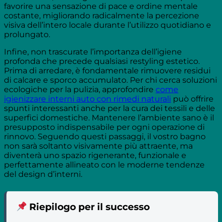
favorire una sensazione di pace e ordine mentale
costante, migliorando radicalmente la percezione
visiva dell’intero locale durante l’utilizzo quotidiano e
prolungato.
Infine, non trascurate l’importanza dell’igiene
profonda che precede qualsiasi restyling estetico.
Prima di arredare, è fondamentale rimuovere residui
di calcare e sporco accumulato. Per chi cerca soluzioni
ecologiche per la pulizia, approfondire
come
igienizzare interni auto con rimedi naturali
può offrire
spunti interessanti anche per la cura dei tessili e delle
superfici domestiche. Mantenere l’ambiente sano è il
presupposto indispensabile per ogni operazione di
rinnovo. Seguendo questi passaggi, il vostro bagno
non sarà soltanto visivamente più attraente, ma
diventerà uno spazio rigenerante, funzionale e
perfettamente allineato con le moderne tendenze
del design d’interni.
Riepilogo per il successo