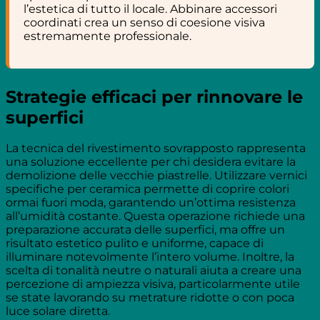
l’estetica di tutto il locale. Abbinare accessori
coordinati crea un senso di coesione visiva
estremamente professionale.
Strategie efficaci per rinnovare le
superfici
La tecnica del rivestimento sovrapposto rappresenta
una soluzione eccellente per chi desidera evitare la
demolizione delle vecchie piastrelle. Utilizzare vernici
specifiche per ceramica permette di coprire colori
ormai fuori moda, garantendo un’ottima resistenza
all’umidità costante. Questa operazione richiede una
preparazione accurata delle superfici, ma offre un
risultato estetico pulito e uniforme, capace di
illuminare notevolmente l’intero volume. Inoltre, la
scelta di tonalità neutre o naturali aiuta a creare una
percezione di ampiezza visiva, particolarmente utile
se state lavorando su metrature ridotte o con poca
luce solare diretta.