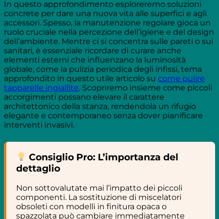
In questo approfondimento esploreremo soluzioni
concrete per dare una nuova vita alle superfici e agli
accessori. Spesso, la manutenzione regolare gioca un
ruolo cruciale nella percezione dell’igiene e del design
dell’ambiente. Mentre ci si concentra sulle pareti o sui
sanitari, è essenziale ricordare di curare anche
elementi esterni che influenzano la luminosità
globale, come la pulizia periodica degli infissi, tema
approfondito in questo utile articolo su
come pulire
tapparelle ingiallite
. Scopriremo insieme come piccoli
accorgimenti possano elevare il carattere
architettonico della stanza, rendendola un rifugio
elegante e contemporaneo senza dover pianificare
interventi invasivi.
Consiglio Pro: L’importanza del
dettaglio
Non sottovalutate mai l’impatto dei piccoli
componenti. La sostituzione di miscelatori
obsoleti con modelli in finitura opaca o
spazzolata può cambiare immediatamente