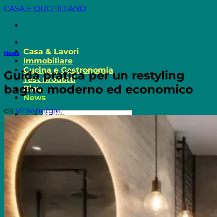
Salta
CASA E QUOTIDIANO
ai
contenuti
Casa & Lavori
News
Immobiliare
Cucina e Gastronomia
Guida pratica per un restyling
Test prodotti
bagno moderno ed economico
Blog
News
da
Vitaenergie