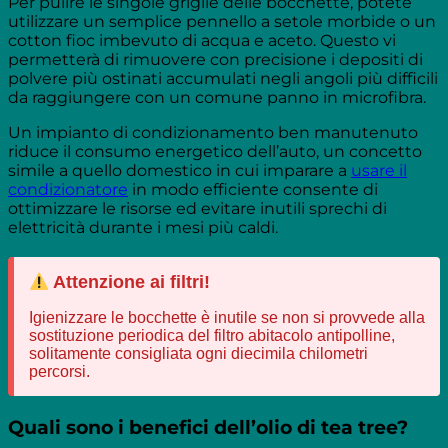
Per pulire le singole griglie delle bocchette, potete
utilizzare un semplice pennello a setole morbide o un
cotton fioc imbevuto di acqua e aceto. Questo vi
permetterà di rimuovere con precisione i depositi di
polvere più ostinati accumulati negli angoli più difficili
da raggiungere con un comune panno in microfibra.
Un impianto di condizionamento ben manutenuto
riduce il consumo energetico dell’auto, un concetto
simile a quello domestico in cui imparare a
usare il
condizionatore
in modo efficiente consente di
ottimizzare le risorse ed evitare inutili sprechi di
elettricità durante i mesi più caldi.
Attenzione ai filtri!
Igienizzare le bocchette è inutile se non si provvede alla
sostituzione periodica del filtro abitacolo antipolline,
solitamente consigliata ogni diecimila chilometri
percorsi.
Quali sono i benefici dell’olio di tea tree?