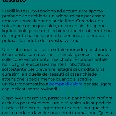
I sedili in tessuto tendono ad accumulare sporco
profondo che richiede un’azione mirata per essere
rimosso senza danneggiare le fibre. Creando una
soluzione con acqua calda, un cucchiaio di sapone
liquido biologico e un bicchiere di aceto, otterrete un
detergente naturale perfetto per ridare splendore e
pulizia alle sedute della vostra vettura.
Utilizzate una spazzola a setole morbide per stendere
il composto con movimenti circolari, concentrandovi
sulle zone visibilmente macchiate. È fondamentale
non bagnare eccessivamente l’imbottitura
sottostante per prevenire ristagni di umidità. Una
cura simile a quella dei tessuti di casa richiede
attenzione, specialmente quando si sceglie
un’elettrodomestico a
pompa di calore
per asciugare
capi delicati senza rovinarli.
Dopo aver spazzolato, passate un panno in microfibra
asciutto per rimuovere l’umidità residua in superficie.
Lasciate i finestrini leggermente aperti per qualche
ora in modo da favorire una corretta aerazione. Questo