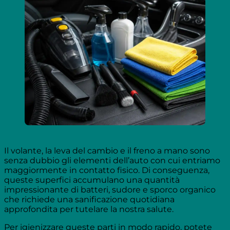
Il volante, la leva del cambio e il freno a mano sono
senza dubbio gli elementi dell’auto con cui entriamo
maggiormente in contatto fisico. Di conseguenza,
queste superfici accumulano una quantità
impressionante di batteri, sudore e sporco organico
che richiede una sanificazione quotidiana
approfondita per tutelare la nostra salute.
Per igienizzare queste parti in modo rapido, potete