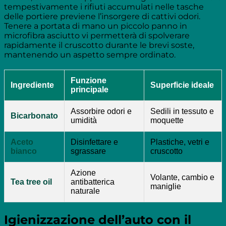
tempestivamente i rifiuti accumulati nelle tasche
delle portiere previene l’insorgere di cattivi odori.
Tenere a portata di mano un piccolo panno in
microfibra asciutto vi permetterà di spolverare
rapidamente il cruscotto durante le brevi soste,
mantenendo un aspetto sempre ordinato.
Funzione
Ingrediente
Superficie ideale
principale
Assorbire odori e
Sedili in tessuto e
Bicarbonato
umidità
moquette
Aceto
Disinfettare e
Plastiche, vetri e
bianco
sgrassare
cruscotto
Azione
Volante, cambio e
Tea tree oil
antibatterica
maniglie
naturale
Igienizzazione dell’auto con il