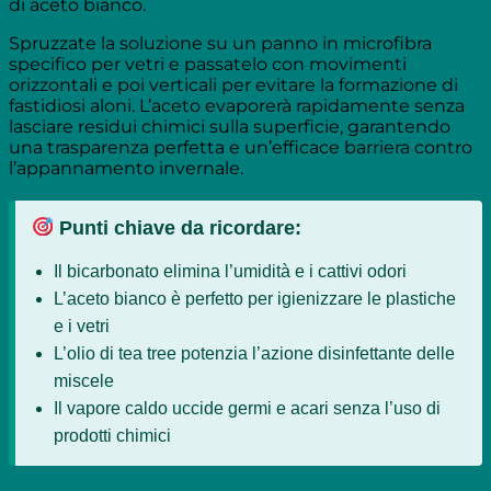
di aceto bianco.
Spruzzate la soluzione su un panno in microfibra
specifico per vetri e passatelo con movimenti
orizzontali e poi verticali per evitare la formazione di
fastidiosi aloni. L’aceto evaporerà rapidamente senza
lasciare residui chimici sulla superficie, garantendo
una trasparenza perfetta e un’efficace barriera contro
l’appannamento invernale.
Punti chiave da ricordare:
Il bicarbonato elimina l’umidità e i cattivi odori
L’aceto bianco è perfetto per igienizzare le plastiche
e i vetri
L’olio di tea tree potenzia l’azione disinfettante delle
miscele
Il vapore caldo uccide germi e acari senza l’uso di
prodotti chimici