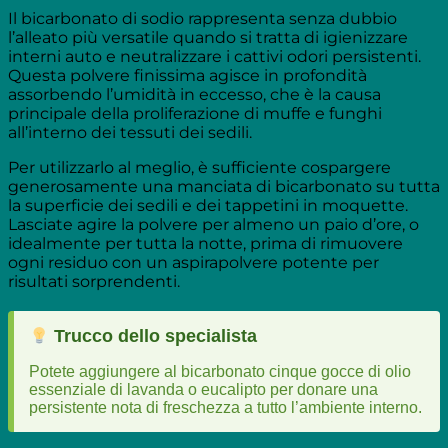
Il bicarbonato di sodio rappresenta senza dubbio
l’alleato più versatile quando si tratta di igienizzare
interni auto e neutralizzare i cattivi odori persistenti.
Questa polvere finissima agisce in profondità
assorbendo l’umidità in eccesso, che è la causa
principale della proliferazione di muffe e funghi
all’interno dei tessuti dei sedili.
Per utilizzarlo al meglio, è sufficiente cospargere
generosamente una manciata di bicarbonato su tutta
la superficie dei sedili e dei tappetini in moquette.
Lasciate agire la polvere per almeno un paio d’ore, o
idealmente per tutta la notte, prima di rimuovere
ogni residuo con un aspirapolvere potente per
risultati sorprendenti.
Trucco dello specialista
Potete aggiungere al bicarbonato cinque gocce di olio
essenziale di lavanda o eucalipto per donare una
persistente nota di freschezza a tutto l’ambiente interno.