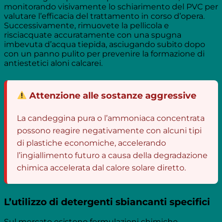
monitorando visivamente lo schiarimento del PVC per
valutare l’efficacia del trattamento in corso d’opera.
Successivamente, rimuovete la pellicola e
risciacquate accuratamente con una spugna
imbevuta d’acqua tiepida, asciugando subito dopo
con un panno pulito per prevenire la formazione di
antiestetici aloni calcarei.
Attenzione alle sostanze aggressive
La candeggina pura o l’ammoniaca concentrata
possono reagire negativamente con alcuni tipi
di plastiche economiche, accelerando
l’ingiallimento futuro a causa della degradazione
chimica accelerata dal calore solare diretto.
L’utilizzo di detergenti sbiancanti specifici
Sul mercato esistono formulazioni chimiche