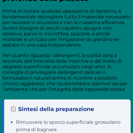
Prima di iniziare qualsiasi operazione di ripristino, è
fondamentale raccogliere tutto il materiale necessario
per lavorare in sicurezza e con la massima efficienza.
Avrete bisogno di secchi capienti, spugne non
abrasive, panni in microfibra, spazzole a setole
morbide e un tubo per l’irrigazione da giardino se
abitate in una casa indipendente.
Per quanto riguarda i detergenti, la scelta varia a
seconda dell’intensità delle macchie e del livello di
degrado superficiale accumulato negli anni. Si
consiglia di privilegiare detergenti delicati o
formulazioni naturali prima di ricorrere a prodotti
chimici aggressivi, che risulterebbero dannosi sia per
l’ambiente che per l’integrità della tapparella stessa.
Sintesi della preparazione
Rimuovere lo sporco superficiale grossolano
prima di bagnare.