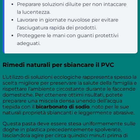
Preparare soluzioni diluite per non intaccare
la lucentezza.
Lavorare in giornate nuvolose per evitare
l’asciugatura rapida dei prodotti.
Proteggere le mani con guanti protettivi
adeguati.
Rimedi naturali per sbiancare il PVC
L’utilizzo di soluzioni ecologiche rappresenta spesso la
scelta migliore per preservare la salute della famiglia e
rispettare l’ambiente circostante durante le faccende
domestiche. Per ottenere ottimi risultati, potete
preparare una miscela densa unendo dell’acqua
tiepida con il
bicarbonato di sodio
, noto per le sue
naturali proprietà sbiancanti e leggermente abrasive.
Questa pasta deve essere stesa uniformemente sulle
doghe in plastica precedentemente spolverate,
lasciandola agire per circa quindici minuti prima di