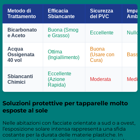
Metodo di
Efficacia
Sicurezza
Impat
Trattamento
Sbiancante
del PVC
Ambi
Bicarbonato
Buona (Smog
Eccellente
Nullo
e Aceto
e Grasso)
Acqua
Buona
Ottima
Ossigenata
(Usare con
Bass
(Ingiallimento)
40 vol
Cura)
Eccellente
Sbiancanti
(Azione
Moderata
Medio
Chimici
Rapida)
Soluzioni protettive per tapparelle molto
esposte al sole
Nelle abitazioni con facciate orientate a sud o a ovest,
l’esposizione solare intensa rappresenta una sfida
costante per la durata delle materie plastiche. In