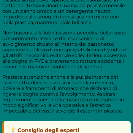
trattamenti straordinari. Una rapida passata mensile
con un panno umido e un detergente neutro
impedisce allo smog di depositarsi nei micro-pori
della plastica, mantenendola brillante.
Non trascurate la lubrificazione periodica delle guide
di scorrimento laterali e del meccanismo di
avvolgimento situato all’interno del cassonetto
superiore. L’utilizzo di uno spray al silicone dry riduce
gli attriti meccanici, evitando sollecitazioni eccessive
alle doghe in PVC e prevenendo rotture accidentali
durante le manovre quotidiane di apertura.
Prestate attenzione anche alla pulizia interna del
cassonetto, dove spesso si accumulano sporco,
polvere e frammenti di intonaco che rischiano di
rigare le doghe durante l’avvolgimento. Aspirare
regolarmente questa zona nascosta prolungherà in
modo significativo la vita operativa e l’estetica
impeccabile dei vostri avvolgibili esterni in plastica.
Consiglio degli esperti