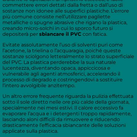
commettere errori dettati dalla fretta o dall’uso di
sostanze non idonee alle superfici plastiche. L’errore
più comune consiste nell’utilizzare pagliette
metalliche o spugne abrasive che rigano la plastica,
creando micro-solchi in cui lo sporco futuro si
depositerà per
sbiancare il PVC
con fatica.
Evitate assolutamente l’uso di solventi puri come
l’acetone, la trielina o l’acquaragia, poiché queste
sostanze sciolgono letteralmente lo strato superficiale
del PVC. La plastica perderebbe la sua naturale
lucentezza, diventando opaca, appiccicosa e
vulnerabile agli agenti atmosferici, accelerando il
processo di degrado e costringendovi a sostituire
l’intero avvolgibile anzitempo.
Un altro errore frequente riguarda la pulizia effettuata
sotto il sole diretto nelle ore più calde della giornata,
specialmente nei mesi estivi. Il calore eccessivo fa
evaporare l’acqua e i detergenti troppo rapidamente,
lasciando aloni difficili da rimuovere e riducendo
drasticamente l’efficacia sbiancante delle soluzioni
applicate sulla plastica.