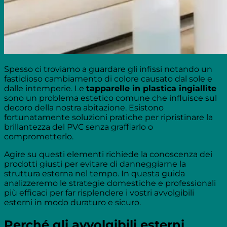
Spesso ci troviamo a guardare gli infissi notando un
fastidioso cambiamento di colore causato dal sole e
dalle intemperie. Le
tapparelle in plastica ingiallite
sono un problema estetico comune che influisce sul
decoro della nostra abitazione. Esistono
fortunatamente soluzioni pratiche per ripristinare la
brillantezza del PVC senza graffiarlo o
comprometterlo.
Agire su questi elementi richiede la conoscenza dei
prodotti giusti per evitare di danneggiarne la
struttura esterna nel tempo. In questa guida
analizzeremo le strategie domestiche e professionali
più efficaci per far risplendere i vostri avvolgibili
esterni in modo duraturo e sicuro.
Perché gli avvolgibili esterni