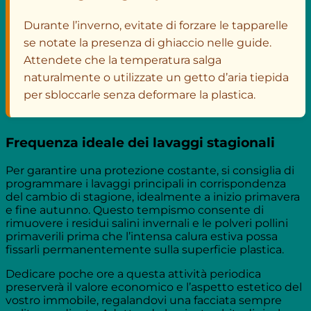
Durante l’inverno, evitate di forzare le tapparelle
se notate la presenza di ghiaccio nelle guide.
Attendete che la temperatura salga
naturalmente o utilizzate un getto d’aria tiepida
per sbloccarle senza deformare la plastica.
Frequenza ideale dei lavaggi stagionali
Per garantire una protezione costante, si consiglia di
programmare i lavaggi principali in corrispondenza
del cambio di stagione, idealmente a inizio primavera
e fine autunno. Questo tempismo consente di
rimuovere i residui salini invernali e le polveri pollini
primaverili prima che l’intensa calura estiva possa
fissarli permanentemente sulla superficie plastica.
Dedicare poche ore a questa attività periodica
preserverà il valore economico e l’aspetto estetico del
vostro immobile, regalandovi una facciata sempre