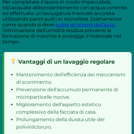
Per completare il lavoro in modo impeccabile,
risciacquate abbondantemente con acqua corrente
ed effettuate un’asciugatura manuale accurata
utilizzando panni puliti in microfibra. Esattamente
come quando si deve
pulire gli interni dell’auto
,
l’eliminazione dell’umidità residua previene la
formazione di macchie e protegge il materiale nel
tempo.
Vantaggi di un lavaggio regolare
Mantenimento dell’efficienza dei meccanismi
di scorrimento.
Prevenzione dell’accumulo permanente di
microparticelle nocive.
Miglioramento dell’aspetto estetico
complessivo della facciata di casa.
Prolungamento della durata utile del
polivinilcloruro.