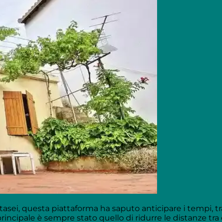
sei, questa piattaforma ha saputo anticipare i tempi, tr
incipale è sempre stato quello di ridurre le distanze tra 