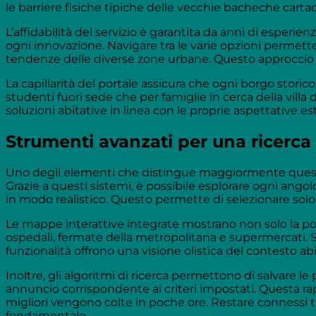
le barriere fisiche tipiche delle vecchie bacheche carta
L’affidabilità del servizio è garantita da anni di esper
ogni innovazione. Navigare tra le varie opzioni permet
tendenze delle diverse zone urbane. Questo approccio b
La capillarità del portale assicura che ogni borgo stor
studenti fuori sede che per famiglie in cerca della villa 
soluzioni abitative in linea con le proprie aspettative e
Strumenti avanzati per una ricerca
Uno degli elementi che distingue maggiormente questa r
Grazie a questi sistemi, è possibile esplorare ogni an
in modo realistico. Questo permette di selezionare solo
Le mappe interattive integrate mostrano non solo la posi
ospedali, fermate della metropolitana e supermercati. 
funzionalità offrono una visione olistica del contesto abit
Inoltre, gli algoritmi di ricerca permettono di salvare 
annuncio corrispondente ai criteri impostati. Questa rap
migliori vengono colte in poche ore. Restare connessi 
fondamentale.