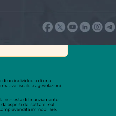
 di un individuo o di una
mative fiscali, le agevolazioni
la richiesta di finanziamento
 da esperti del settore real
la compravendita immobiliare.