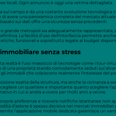
cee locali. Ogni annuncio è oggi una vetrina dettagliata.
ienza sul campo e da una costante evoluzione tecnologica 
te di avere una panoramica completa del mercato attuale,
asato sui dati offre una sicurezza senza precedenti.
ico o grande metropoli sia adeguatamente rappresentata, 
definitiva. La facilità d’uso dell’interfaccia permette anch
stetiche, funzionali e soprattutto legate al budget disponi
 immobiliare senza stress
ealtà è l’uso massiccio di tecnologie come i tour virtua
golo di una proprietà stando comodamente seduti sul diva
 gli immobili che colpiscono realmente l’interesse del po
zione esatta della struttura, ma anche la vicinanza a ser
Scegliere un quartiere è importante quanto scegliere l’
ativo in cui si andrà a vivere per molti anni a venire.
le proprie preferenze e ricevere notifiche istantanee non
idità d’azione è spesso decisiva nei mercati immobiliari 
tramite l’applicazione mobile dedicata garantisce un va