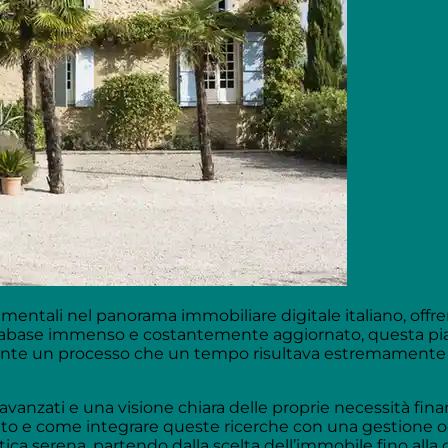
mentali nel panorama immobiliare digitale italiano, offr
atabase immenso e costantemente aggiornato, questa pi
mente un processo che un tempo risultava estremamente 
vanzati e una visione chiara delle proprie necessità finan
sito e come integrare queste ricerche con una gestione o
tica serena, partendo dalla scelta dell’immobile fino alla 