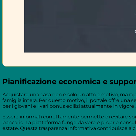
Pianificazione economica e support
Acquistare una casa non è solo un atto emotivo, ma rap
famiglia intera. Per questo motivo, il portale offre una 
per i giovani e i vari bonus edilizi attualmente in vigore 
Essere informati correttamente permette di evitare spiac
bancario. La piattaforma funge da vero e proprio consule
estate. Questa trasparenza informativa contribuisce a cre