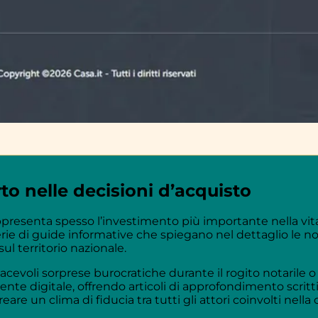
o nelle decisioni d’acquisto
presenta spesso l’investimento più importante nella vita
serie di guide informative che spiegano nel dettaglio le nor
sul territorio nazionale.
evoli sorprese burocratiche durante il rogito notarile o 
nte digitale, offrendo articoli di approfondimento scritti
are un clima di fiducia tra tutti gli attori coinvolti nel