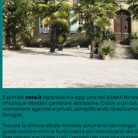
Il portale
casa.it
rappresenta oggi uno dei pilastri fonda
chiunque desideri cambiare abitazione. Grazie a un d
connettere agenzie e privati, semplificando drastica
famiglie.
Trovare la dimora ideale richiede strumenti tecnologici a
guida esploreremo le funzionalità più interessanti del 
Preparatevi a scoprire tutti i segreti per una vita domes