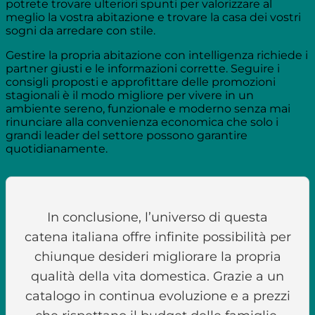
potrete trovare ulteriori spunti per valorizzare al
meglio la vostra abitazione e trovare la casa dei vostri
sogni da arredare con stile.
Gestire la propria abitazione con intelligenza richiede i
partner giusti e le informazioni corrette. Seguire i
consigli proposti e approfittare delle promozioni
stagionali è il modo migliore per vivere in un
ambiente sereno, funzionale e moderno senza mai
rinunciare alla convenienza economica che solo i
grandi leader del settore possono garantire
quotidianamente.
In conclusione, l’universo di questa
catena italiana offre infinite possibilità per
chiunque desideri migliorare la propria
qualità della vita domestica. Grazie a un
catalogo in continua evoluzione e a prezzi