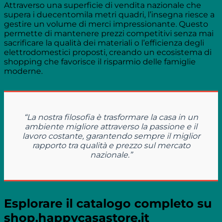
Attraverso una superficie di vendita nazionale che
supera i duecentomila metri quadri, l’insegna riesce a
gestire un volume di merci impressionante. Questo
permette di mantenere prezzi competitivi senza mai
sacrificare la qualità dei materiali o l’efficienza degli
elettrodomestici proposti, creando un ecosistema di
shopping che favorisce il risparmio delle famiglie
moderne.
“La nostra filosofia è trasformare la casa in un
ambiente migliore attraverso la passione e il
lavoro costante, garantendo sempre il miglior
rapporto tra qualità e prezzo sul mercato
nazionale.”
Esplorare il catalogo completo su
shop.happycasastore.it