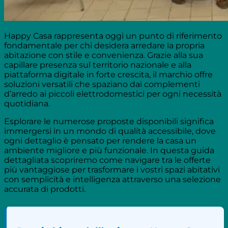
Happy Casa rappresenta oggi un punto di riferimento
fondamentale per chi desidera arredare la propria
abitazione con stile e convenienza. Grazie alla sua
capillare presenza sul territorio nazionale e alla
piattaforma digitale in forte crescita, il marchio offre
soluzioni versatili che spaziano dai complementi
d’arredo ai piccoli elettrodomestici per ogni necessità
quotidiana.
Esplorare le numerose proposte disponibili significa
immergersi in un mondo di qualità accessibile, dove
ogni dettaglio è pensato per rendere la casa un
ambiente migliore e più funzionale. In questa guida
dettagliata scopriremo come navigare tra le offerte
più vantaggiose per trasformare i vostri spazi abitativi
con semplicità e intelligenza attraverso una selezione
accurata di prodotti.