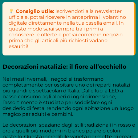
Consiglio utile:
Iscrivendoti alla newsletter
ufficiale, potrai ricevere in anteprima il volantino
digitale direttamente nella tua casella email. In
questo modo sarai sempre tra i primi a
conoscere le offerte e potrai correre in negozio
prima che gli articoli più richiesti vadano
esauriti!
Decorazioni natalizie: il fiore all’occhiello
Nei mesi invernali, i negozi si trasformano
completamente per ospitare uno dei reparti natalizi
più grandi e spettacolari d’Italia. Dalle luci a LED a
basso consumo agli alberi di ogni dimensione,
l’assortimento è studiato per soddisfare ogni
desiderio di festa, rendendo ogni abitazione un luogo
magico per adulti e bambini.
Le decorazioni spaziano dagli stili tradizionali in rosso e
oro a quelli più moderni in bianco polare o colori
pastello. Questa incredibile varietà permette di creare