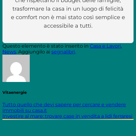
che rispettano il budget delle famiglie,
trasformare la casa in un luogo di felicità
e comfort non è mai stato così semplice e
accessibile a tutti.
Questo elemento è stato inserito in
Casa e Lavori
,
News
. Aggiungilo ai
segnalibri
.
Vitaenergie
Tutto quello che devi sapere per cercare e vendere
immobili su casa.it
Investire al mare: trovare case in vendita a lidi ferraresi