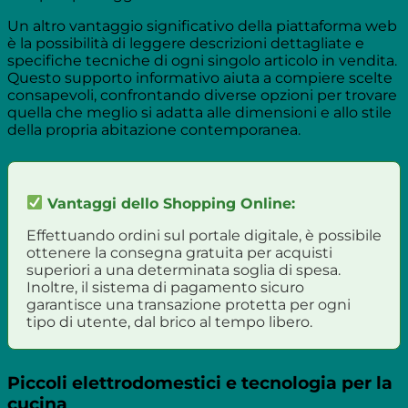
Un altro vantaggio significativo della piattaforma web
è la possibilità di leggere descrizioni dettagliate e
specifiche tecniche di ogni singolo articolo in vendita.
Questo supporto informativo aiuta a compiere scelte
consapevoli, confrontando diverse opzioni per trovare
quella che meglio si adatta alle dimensioni e allo stile
della propria abitazione contemporanea.
Vantaggi dello Shopping Online:
Effettuando ordini sul portale digitale, è possibile
ottenere la consegna gratuita per acquisti
superiori a una determinata soglia di spesa.
Inoltre, il sistema di pagamento sicuro
garantisce una transazione protetta per ogni
tipo di utente, dal brico al tempo libero.
Piccoli elettrodomestici e tecnologia per la
cucina