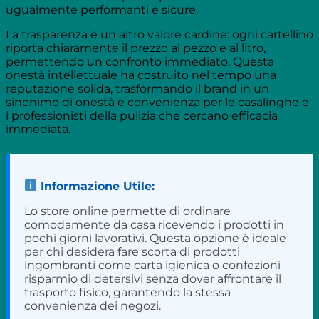
ugualmente performanti e sicure.
La trasparenza è un altro valore cardine: ogni cartellino
riporta chiaramente il prezzo al pezzo e al litro,
permettendo un confronto immediato. Questa
onestà intellettuale ha costruito nel tempo una
reputazione solida, trasformando il brand in un
sinonimo di onestà e convenienza per le casalinghe e
i professionisti della pulizia che cercano efficacia
immediata.
Informazione Utile:
Lo store online permette di ordinare
comodamente da casa ricevendo i prodotti in
pochi giorni lavorativi. Questa opzione è ideale
per chi desidera fare scorta di prodotti
ingombranti come carta igienica o confezioni
risparmio di detersivi senza dover affrontare il
trasporto fisico, garantendo la stessa
convenienza dei negozi.