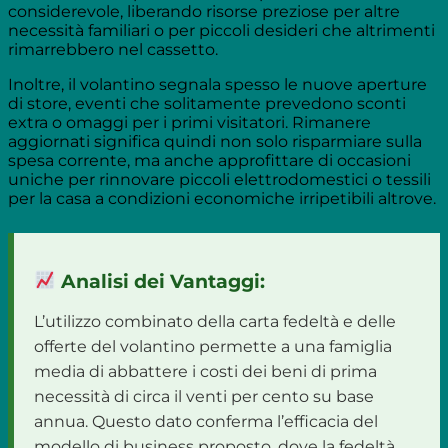
considerevole, liberando risorse preziose per altre
necessità familiari o per piccoli desideri che altrimenti
rimarrebbero nel cassetto.
Inoltre, il volantino segnala spesso le nuove aperture
di store, eventi che solitamente prevedono sconti
extra o omaggi per i primi visitatori. Rimanere
aggiornati significa quindi non solo risparmiare sulla
spesa corrente, ma anche approfittare di occasioni
uniche per rinnovare piccoli elettrodomestici o tessili
per la casa a condizioni economiche irripetibili altrove.
Analisi dei Vantaggi:
L’utilizzo combinato della carta fedeltà e delle
offerte del volantino permette a una famiglia
media di abbattere i costi dei beni di prima
necessità di circa il venti per cento su base
annua. Questo dato conferma l’efficacia del
modello di business proposto, dove la fedeltà