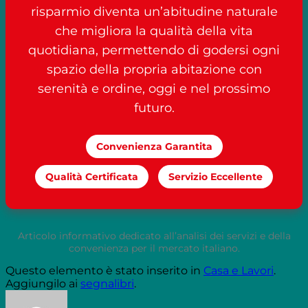
risparmio diventa un’abitudine naturale
che migliora la qualità della vita
quotidiana, permettendo di godersi ogni
spazio della propria abitazione con
serenità e ordine, oggi e nel prossimo
futuro.
Convenienza Garantita
Qualità Certificata
Servizio Eccellente
Articolo informativo dedicato all’analisi dei servizi e della
convenienza per il mercato italiano.
Questo elemento è stato inserito in
Casa e Lavori
.
Aggiungilo ai
segnalibri
.