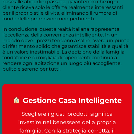
base alle abitudini passate, garantendo che ogni
cliente riceva solo le offerte realmente interessanti
per il proprio stile di vita, eliminando il rumore di
fondo delle promozioni non pertinenti.
In conclusione, questa realtà italiana rappresenta
l’eccellenza della convenienza intelligente. In un
mondo dove i prezzi tendono a salire, avere un punto
di riferimento solido che garantisce stabilità e qualità
è un valore inestimabile. La dedizione della famiglia
fondatrice e di migliaia di dipendenti continua a
rendere ogni abitazione un luogo più accogliente,
pulito e sereno per tutti.
Gestione Casa Intelligente
Scegliere i giusti prodotti significa
investire nel benessere della propria
famiglia. Con la strategia corretta, il