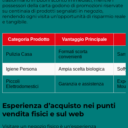
trasformano in buoni sconto immediati, mentre i
possessori della carta godono di promozioni riservate
su centinaia di prodotti segnalati in negozio,
rendendo ogni visita un’opportunità di risparmio reale
e tangibile.
Categoria Prodotto
Vantaggio Principale
Formati scorta
Pulizia Casa
Sany,
convenienti
Igiene Persona
Ampia scelta biologica
Soffy
Piccoli
Expe
Garanzia e assistenza
Elettrodomestici
Moul
Esperienza d’acquisto nei punti
vendita fisici e sul web
Visitare un negozio fisico è un’esperienza