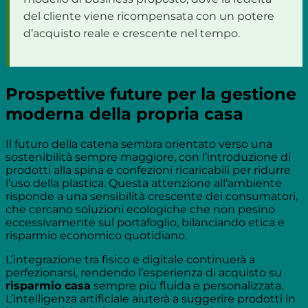
del cliente viene ricompensata con un potere
d’acquisto reale e crescente nel tempo.
Prospettive future per la gestione
moderna della propria casa
Il futuro della catena sembra orientato verso una
sostenibilità sempre maggiore, con l’introduzione di
prodotti alla spina e confezioni ricaricabili per ridurre
l’uso della plastica. Questa attenzione all’ambiente
risponde a una sensibilità crescente dei consumatori,
che cercano soluzioni ecologiche che non pesino
eccessivamente sul portafoglio, bilanciando etica e
risparmio economico quotidiano.
L’integrazione tra fisico e digitale continuerà a
perfezionarsi, rendendo l’esperienza di acquisto su
risparmio casa
sempre più fluida e personalizzata.
L’intelligenza artificiale aiuterà a suggerire prodotti in