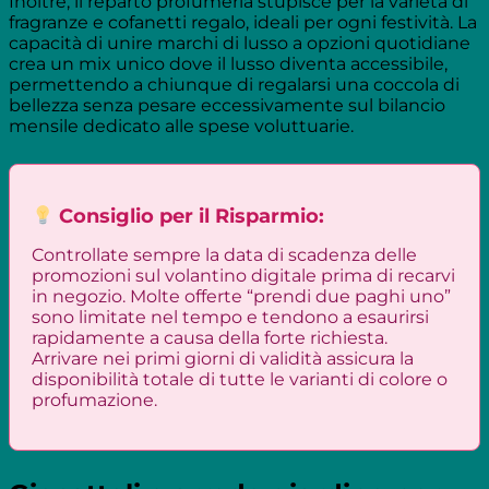
Inoltre, il reparto profumeria stupisce per la varietà di
fragranze e cofanetti regalo, ideali per ogni festività. La
capacità di unire marchi di lusso a opzioni quotidiane
crea un mix unico dove il lusso diventa accessibile,
permettendo a chiunque di regalarsi una coccola di
bellezza senza pesare eccessivamente sul bilancio
mensile dedicato alle spese voluttuarie.
Consiglio per il Risparmio:
Controllate sempre la data di scadenza delle
promozioni sul volantino digitale prima di recarvi
in negozio. Molte offerte “prendi due paghi uno”
sono limitate nel tempo e tendono a esaurirsi
rapidamente a causa della forte richiesta.
Arrivare nei primi giorni di validità assicura la
disponibilità totale di tutte le varianti di colore o
profumazione.