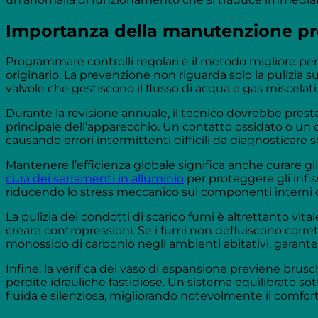
Importanza della manutenzione pre
Programmare controlli regolari è il metodo migliore per a
originario. La prevenzione non riguarda solo la pulizia supe
valvole che gestiscono il flusso di acqua e gas miscelati
Durante la revisione annuale, il tecnico dovrebbe presta
principale dell’apparecchio. Un contatto ossidato o un
causando errori intermittenti difficili da diagnosticare 
Mantenere l’efficienza globale significa anche curare g
cura dei serramenti in alluminio
per proteggere gli infiss
riducendo lo stress meccanico sui componenti interni c
La pulizia dei condotti di scarico fumi è altrettanto vi
creare contropressioni. Se i fumi non defluiscono corre
monossido di carbonio negli ambienti abitativi, garanten
Infine, la verifica del vaso di espansione previene bru
perdite idrauliche fastidiose. Un sistema equilibrato sot
fluida e silenziosa, migliorando notevolmente il comfort 