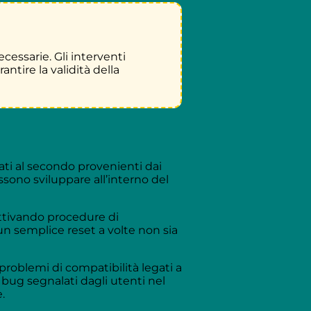
cessarie. Gli interventi
ntire la validità della
ati al secondo provenienti dai
sono sviluppare all’interno del
ttivando procedure di
un semplice reset a volte non sia
problemi di compatibilità legati a
 bug segnalati dagli utenti nel
.