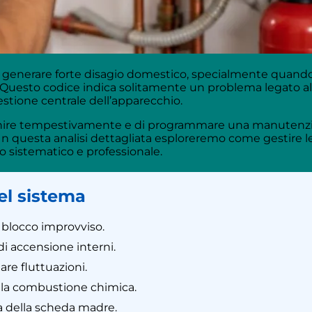
 generare forte disagio domestico, specialmente quando 
. Questo codice indica solitamente un problema legato all
estione centrale dell’apparecchio.
nire tempestivamente e di programmare una manutenzio
i. In questa analisi dettagliata esploreremo come gestire
lo sistematico e professionale.
el sistema
 blocco improvviso.
di accensione interni.
are fluttuazioni.
ella combustione chimica.
ra della scheda madre.