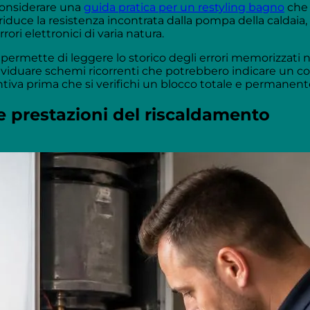
considerare una
guida pratica per un restyling bagno
che 
riduce la resistenza incontrata dalla pompa della caldaia,
ori elettronici di varia natura.
 permette di leggere lo storico degli errori memorizzati 
ividuare schemi ricorrenti che potrebbero indicare un 
iva prima che si verifichi un blocco totale e permanent
e prestazioni del riscaldamento