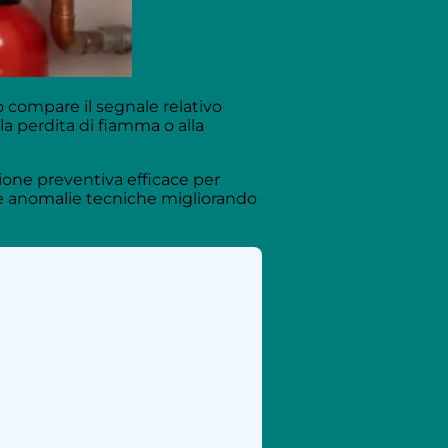
compare il segnale relativo
a perdita di fiamma o alla
ne preventiva efficace per
 le anomalie tecniche migliorando