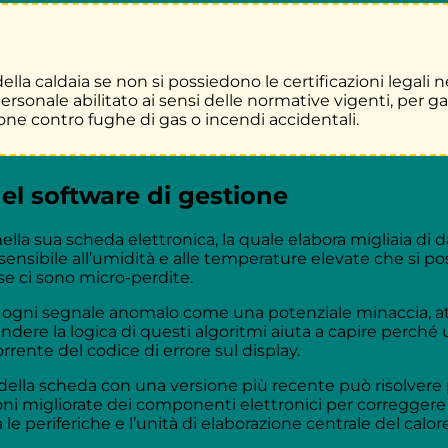
a caldaia se non si possiedono le certificazioni legali ne
onale abilitato ai sensi delle normative vigenti, per gara
ione contro fughe di gas o incendi accidentali.
del software di gestione
la sua scheda elettronica, la quale elabora migliaia di d
ibile all’umidità e alle temperature elevate che si pos
se ci sono micro-perdite.
e ogni segnale anomalo come una potenziale minaccia, a
ere la logica di questi algoritmi aiuta a capire perché 
rente del codice di errore sul display.
 della scheda con una versione più recente può risolvere 
oni migliorate dei componenti elettronici per correggere
e periferiche e l’unità di elaborazione centrale del calore