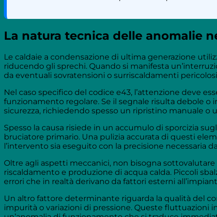
La natura tecnica delle anomalie 
Le caldaie a condensazione di ultima generazione utilizz
riducendo gli sprechi. Quando si manifesta un’interruzi
da eventuali sovratensioni o surriscaldamenti pericolo
Nel caso specifico del codice e43, l’attenzione deve ess
funzionamento regolare. Se il segnale risulta debole o i
sicurezza, richiedendo spesso un ripristino manuale o u
Spesso la causa risiede in un accumulo di sporcizia sugli
bruciatore primario. Una pulizia accurata di questi eleme
l’intervento sia eseguito con la precisione necessaria d
Oltre agli aspetti meccanici, non bisogna sottovalutare 
riscaldamento e produzione di acqua calda. Piccoli sbalz
errori che in realtà derivano da fattori esterni all’impi
Un altro fattore determinante riguarda la qualità del co
impurità o variazioni di pressione. Queste fluttuazioni i
un’anomalia di funzionamento che si traduce immediata