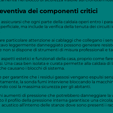
ventiva dei componenti critici
ssicurarsi che ogni parte della caldaia operi entro i param
rficiale, ma include la verifica della tenuta dei circuiti id
.
re particolare attenzione ai cablaggi che collegano i sens
 cavo leggermente danneggiato possono generare resistenz
se non si dispone di strumenti di misura professionali e t
li aspetti estetici e funzionali della casa, proprio com
i. Una casa ben isolata e curata permette alla caldaia di la
he causano i blocchi di sistema.
tale per garantire che i residui gassosi vengano espulsi s
ttamente, la sonda fumi interviene bloccando la macchina 
do così la massima sicurezza per gli abitanti.
schi aumenti di pressione che potrebbero danneggiare la v
to il profilo della pressione interna garantisce una circo
acustico all’interno delle stanze dove sono presenti i rad