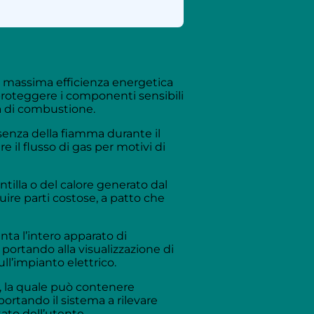
la massima efficienza energetica
proteggere i componenti sensibili
a di combustione.
esenza della fiamma durante il
 il flusso di gas per motivi di
ntilla o del calore generato dal
uire parti costose, a patto che
nta l’intero apparato di
portando alla visualizzazione di
ll’impianto elettrico.
a, la quale può contenere
portando il sistema a rilevare
ato dell’utente.