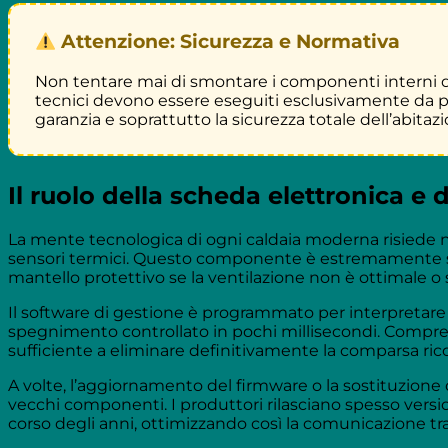
Attenzione: Sicurezza e Normativa
Non tentare mai di smontare i componenti interni dell
tecnici devono essere eseguiti esclusivamente da pers
garanzia e soprattutto la sicurezza totale dell’abitaz
Il ruolo della scheda elettronica e 
La mente tecnologica di ogni caldaia moderna risiede nel
sensori termici. Questo componente è estremamente sens
mantello protettivo se la ventilazione non è ottimale o 
Il software di gestione è programmato per interpretar
spegnimento controllato in pochi millisecondi. Comprend
sufficiente a eliminare definitivamente la comparsa ricor
A volte, l’aggiornamento del firmware o la sostituzione
vecchi componenti. I produttori rilasciano spesso versi
corso degli anni, ottimizzando così la comunicazione tra l