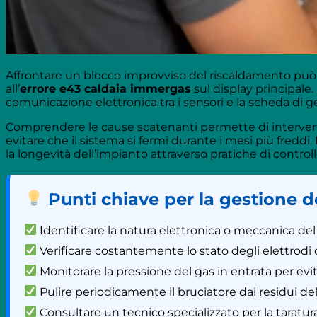
Affrontare un blocco improvviso del riscaldamento può
all’
errore e43 caldaia immergas
sul display principale
comunicazione elettronica tra i sensori e la scheda di g
Comprendere le cause scatenanti permette di interve
evitare che il sistema si fermi durante i mesi più fredd
la longevità dell’impianto attraverso pratiche di control
Punti chiave per la gestione d
Identificare la natura elettronica o meccanica del
Verificare costantemente lo stato degli elettrodi 
Monitorare la pressione del gas in entrata per evit
Pulire periodicamente il bruciatore dai residui d
Consultare un tecnico specializzato per la taratu