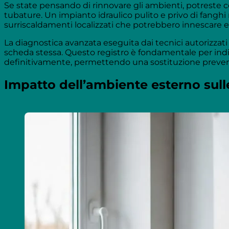
Se state pensando di rinnovare gli ambienti, potreste 
tubature. Un impianto idraulico pulito e privo di fanghi 
surriscaldamenti localizzati che potrebbero innescare err
La diagnostica avanzata eseguita dai tecnici autorizzati
scheda stessa. Questo registro è fondamentale per ind
definitivamente, permettendo una sostituzione prevent
Impatto dell’ambiente esterno sull