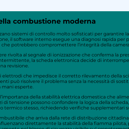
nella combustione moderna
ano sistemi di controllo molto sofisticati per garantire 
one, il software interno esegue una diagnosi rapida per 
si che potrebbero compromettere l’integrità della camer
ere rivolta al segnale di ionizzazione che conferma la pr
ntermittente, la scheda elettronica decide di interrompere
na revisione.
 elettrodi che impedisce il corretto rilevamento della sci
nti può risolvere il problema senza la necessità di sostit
a mani esperte.
l’importanza della stabilità elettrica domestica che alime
i di tensione possono confondere la logica della scheda, 
anto termico stesso, richiedendo verifiche supplementari su
mbustibile che arriva dalla rete di distribuzione cittadin
nfluenzano direttamente la stabilità della fiamma pilota, 
mente nel blocco di sicurezza visibile sul cronotermost