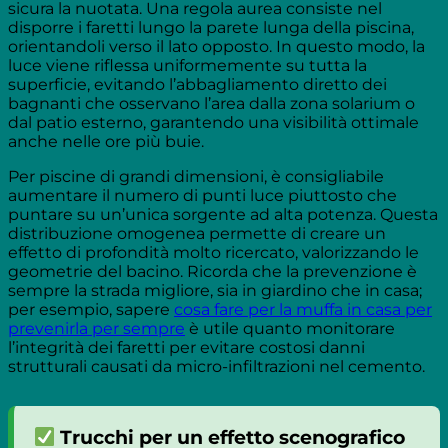
sicura la nuotata. Una regola aurea consiste nel
disporre i faretti lungo la parete lunga della piscina,
orientandoli verso il lato opposto. In questo modo, la
luce viene riflessa uniformemente su tutta la
superficie, evitando l’abbagliamento diretto dei
bagnanti che osservano l’area dalla zona solarium o
dal patio esterno, garantendo una visibilità ottimale
anche nelle ore più buie.
Per piscine di grandi dimensioni, è consigliabile
aumentare il numero di punti luce piuttosto che
puntare su un’unica sorgente ad alta potenza. Questa
distribuzione omogenea permette di creare un
effetto di profondità molto ricercato, valorizzando le
geometrie del bacino. Ricorda che la prevenzione è
sempre la strada migliore, sia in giardino che in casa;
per esempio, sapere
cosa fare per la muffa in casa per
prevenirla per sempre
è utile quanto monitorare
l’integrità dei faretti per evitare costosi danni
strutturali causati da micro-infiltrazioni nel cemento.
Trucchi per un effetto scenografico