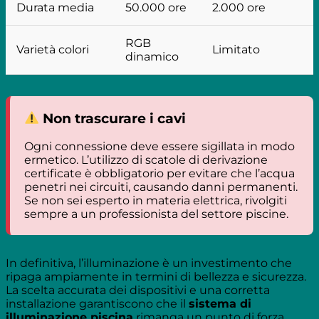
Durata media
50.000 ore
2.000 ore
RGB
Varietà colori
Limitato
dinamico
Non trascurare i cavi
Ogni connessione deve essere sigillata in modo
ermetico. L’utilizzo di scatole di derivazione
certificate è obbligatorio per evitare che l’acqua
penetri nei circuiti, causando danni permanenti.
Se non sei esperto in materia elettrica, rivolgiti
sempre a un professionista del settore piscine.
In definitiva, l’illuminazione è un investimento che
ripaga ampiamente in termini di bellezza e sicurezza.
La scelta accurata dei dispositivi e una corretta
installazione garantiscono che il
sistema di
illuminazione piscina
rimanga un punto di forza