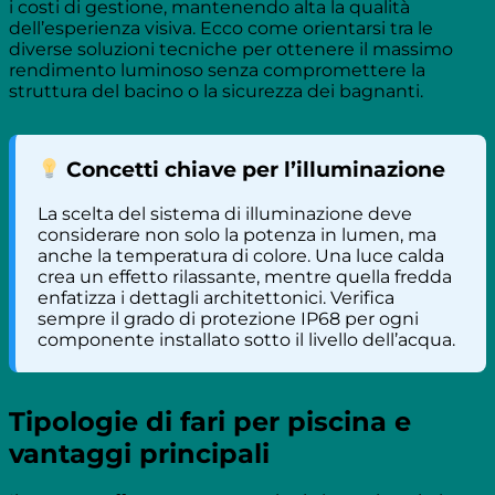
i costi di gestione, mantenendo alta la qualità
dell’esperienza visiva. Ecco come orientarsi tra le
diverse soluzioni tecniche per ottenere il massimo
rendimento luminoso senza compromettere la
struttura del bacino o la sicurezza dei bagnanti.
Concetti chiave per l’illuminazione
La scelta del sistema di illuminazione deve
considerare non solo la potenza in lumen, ma
anche la temperatura di colore. Una luce calda
crea un effetto rilassante, mentre quella fredda
enfatizza i dettagli architettonici. Verifica
sempre il grado di protezione IP68 per ogni
componente installato sotto il livello dell’acqua.
Tipologie di fari per piscina e
vantaggi principali