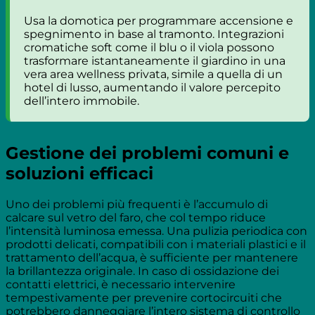
Usa la domotica per programmare accensione e
spegnimento in base al tramonto. Integrazioni
cromatiche soft come il blu o il viola possono
trasformare istantaneamente il giardino in una
vera area wellness privata, simile a quella di un
hotel di lusso, aumentando il valore percepito
dell’intero immobile.
Gestione dei problemi comuni e
soluzioni efficaci
Uno dei problemi più frequenti è l’accumulo di
calcare sul vetro del faro, che col tempo riduce
l’intensità luminosa emessa. Una pulizia periodica con
prodotti delicati, compatibili con i materiali plastici e il
trattamento dell’acqua, è sufficiente per mantenere
la brillantezza originale. In caso di ossidazione dei
contatti elettrici, è necessario intervenire
tempestivamente per prevenire cortocircuiti che
potrebbero danneggiare l’intero sistema di controllo