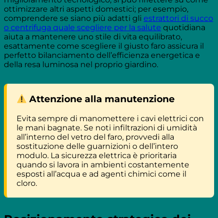
ottimizzare altri aspetti domestici; per esempio,
comprendere se siano più adatti gli
estrattori di succo
o centrifuga quale scegliere per la salute
quotidiana
aiuta a mantenere uno stile di vita equilibrato,
esattamente come scegliere il giusto faro assicura il
perfetto bilanciamento dell’efficienza energetica e
della resa luminosa nel proprio giardino.
Attenzione alla manutenzione
Evita sempre di manomettere i cavi elettrici con
le mani bagnate. Se noti infiltrazioni di umidità
all’interno del vetro del faro, provvedi alla
sostituzione delle guarnizioni o dell’intero
modulo. La sicurezza elettrica è prioritaria
quando si lavora in ambienti costantemente
esposti all’acqua e ad agenti chimici come il
cloro.