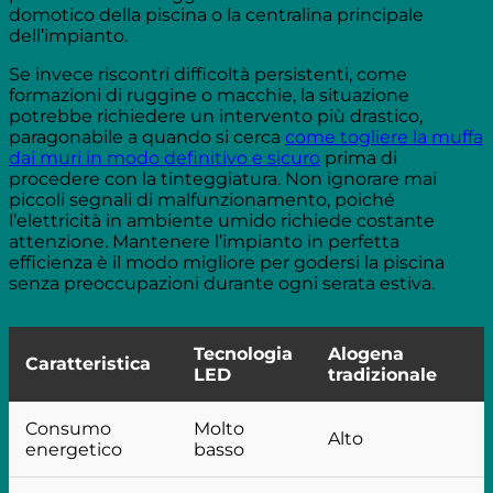
domotico della piscina o la centralina principale
dell’impianto.
Se invece riscontri difficoltà persistenti, come
formazioni di ruggine o macchie, la situazione
potrebbe richiedere un intervento più drastico,
paragonabile a quando si cerca
come togliere la muffa
dai muri in modo definitivo e sicuro
prima di
procedere con la tinteggiatura. Non ignorare mai
piccoli segnali di malfunzionamento, poiché
l’elettricità in ambiente umido richiede costante
attenzione. Mantenere l’impianto in perfetta
efficienza è il modo migliore per godersi la piscina
senza preoccupazioni durante ogni serata estiva.
Tecnologia
Alogena
Caratteristica
LED
tradizionale
Consumo
Molto
Alto
energetico
basso