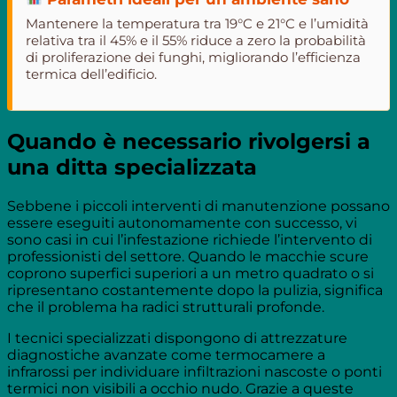
Mantenere la temperatura tra 19°C e 21°C e l’umidità
relativa tra il 45% e il 55% riduce a zero la probabilità
di proliferazione dei funghi, migliorando l’efficienza
termica dell’edificio.
Quando è necessario rivolgersi a
una ditta specializzata
Sebbene i piccoli interventi di manutenzione possano
essere eseguiti autonomamente con successo, vi
sono casi in cui l’infestazione richiede l’intervento di
professionisti del settore. Quando le macchie scure
coprono superfici superiori a un metro quadrato o si
ripresentano costantemente dopo la pulizia, significa
che il problema ha radici strutturali profonde.
I tecnici specializzati dispongono di attrezzature
diagnostiche avanzate come termocamere a
infrarossi per individuare infiltrazioni nascoste o ponti
termici non visibili a occhio nudo. Grazie a queste