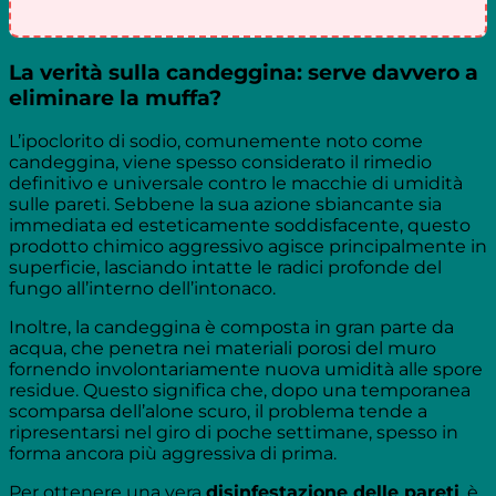
La verità sulla candeggina: serve davvero a
eliminare la muffa?
L’ipoclorito di sodio, comunemente noto come
candeggina, viene spesso considerato il rimedio
definitivo e universale contro le macchie di umidità
sulle pareti. Sebbene la sua azione sbiancante sia
immediata ed esteticamente soddisfacente, questo
prodotto chimico aggressivo agisce principalmente in
superficie, lasciando intatte le radici profonde del
fungo all’interno dell’intonaco.
Inoltre, la candeggina è composta in gran parte da
acqua, che penetra nei materiali porosi del muro
fornendo involontariamente nuova umidità alle spore
residue. Questo significa che, dopo una temporanea
scomparsa dell’alone scuro, il problema tende a
ripresentarsi nel giro di poche settimane, spesso in
forma ancora più aggressiva di prima.
Per ottenere una vera
disinfestazione delle pareti
, è