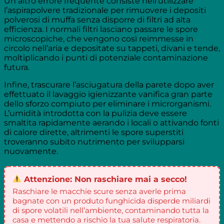
Un altro errore frequente consiste nell’utilizzare
l’aspirapolvere tradizionale per rimuovere i depositi
polverosi di muffa senza disporre di filtri ad alta
efficienza. I normali filtri lasciano passare le spore
microscopiche, che vengono così reimmesse in
circolo nell’aria e depositate su tappeti, divani e tende,
moltiplicando i punti di potenziale contaminazione
futura.
Infine, trascurare l’asciugatura della parete dopo aver
effettuato il lavaggio igienizzante vanifica gran parte
dello sforzo compiuto per eliminare i microrganismi.
L’umidità introdotta con la pulizia deve essere
smaltita rapidamente aerando i locali o attivando fonti
di calore dirette, altrimenti le spore superstiti
troveranno subito nutrimento per svilupparsi
nuovamente.
Attenzione: Non raschiare mai a secco!
Raschiare le macchie scure senza averle prima
bagnate con un produto funghicida disperde miliardi
di spore volatili nell’ambiente, contaminando tutta la
casa e mettendo a rischio la tua salute respiratoria.