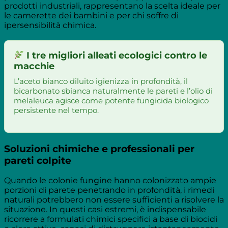
prodotti industriali, rappresentano la scelta ideale per
le camerette dei bambini e per chi soffre di
ipersensibilità chimica.
I tre migliori alleati ecologici contro le
macchie
L’aceto bianco diluito igienizza in profondità, il
bicarbonato sbianca naturalmente le pareti e l’olio di
melaleuca agisce come potente fungicida biologico
persistente nel tempo.
Soluzioni chimiche e professionali per
pareti colpite
Quando le colonie fungine hanno colonizzato ampie
porzioni di parete penetrando in profondità, i rimedi
naturali potrebbero non essere sufficienti a risolvere la
situazione. In questi casi estremi, è indispensabile
ricorrere a formulati chimici specifici a base di biocidi