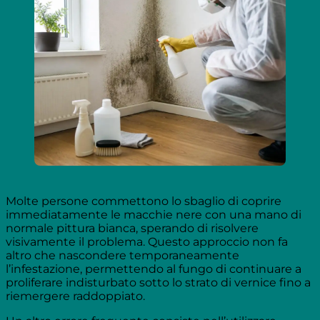
Molte persone commettono lo sbaglio di coprire
immediatamente le macchie nere con una mano di
normale pittura bianca, sperando di risolvere
visivamente il problema. Questo approccio non fa
altro che nascondere temporaneamente
l’infestazione, permettendo al fungo di continuare a
proliferare indisturbato sotto lo strato di vernice fino a
riemergere raddoppiato.