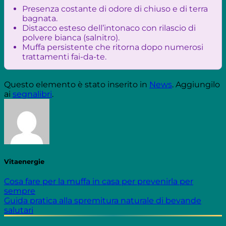
Presenza costante di odore di chiuso e di terra
bagnata.
Distacco esteso dell’intonaco con rilascio di
polvere bianca (salnitro).
Muffa persistente che ritorna dopo numerosi
trattamenti fai-da-te.
Questo elemento è stato inserito in
News
. Aggiungilo
ai
segnalibri
.
Vitaenergie
Cosa fare per la muffa in casa per prevenirla per
sempre
Guida pratica alla spremitura naturale di bevande
salutari