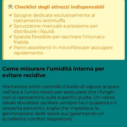
Checklist degli attrezzi indispensabili
Spugne dedicate esclusivamente al
trattamento antimuffa.
Spruzzatore manuale a pressione per
distribuire i liquidi.
Spatola flessibile per raschiare l’intonaco
friabile.
Panni assorbenti in microfibra per asciugare
rapidamente.
Come misurare l’umidità interna per
evitare recidive
Mantenere sotto controllo il livello di vapore acqueo
nell’aria è l’unico modo per assicurarsi che i funghi
non si ripresentino sulle superfici pulite. Un valore
ideale dovrebbe oscillare sempre tra il quaranta e il
sessanta percento, soglia che impedisce la
germinazione delle spore pur garantendo un
eccellente comfort respiratorio.