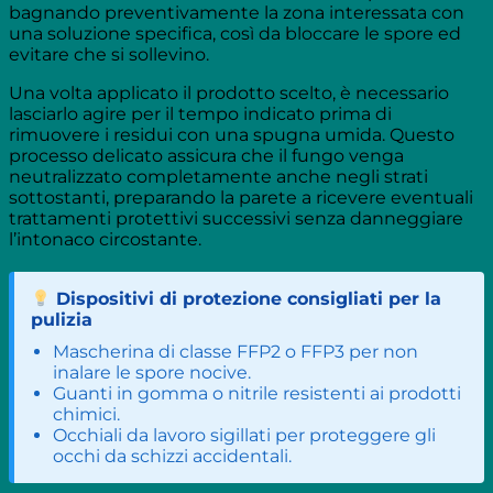
bagnando preventivamente la zona interessata con
una soluzione specifica, così da bloccare le spore ed
evitare che si sollevino.
Una volta applicato il prodotto scelto, è necessario
lasciarlo agire per il tempo indicato prima di
rimuovere i residui con una spugna umida. Questo
processo delicato assicura che il fungo venga
neutralizzato completamente anche negli strati
sottostanti, preparando la parete a ricevere eventuali
trattamenti protettivi successivi senza danneggiare
l’intonaco circostante.
Dispositivi di protezione consigliati per la
pulizia
Mascherina di classe FFP2 o FFP3 per non
inalare le spore nocive.
Guanti in gomma o nitrile resistenti ai prodotti
chimici.
Occhiali da lavoro sigillati per proteggere gli
occhi da schizzi accidentali.