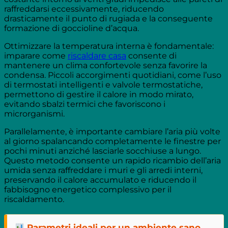
raffreddarsi eccessivamente, riducendo
drasticamente il punto di rugiada e la conseguente
formazione di goccioline d’acqua.
Ottimizzare la temperatura interna è fondamentale:
imparare come
riscaldare casa
consente di
mantenere un clima confortevole senza favorire la
condensa. Piccoli accorgimenti quotidiani, come l’uso
di termostati intelligenti e valvole termostatiche,
permettono di gestire il calore in modo mirato,
evitando sbalzi termici che favoriscono i
microrganismi.
Parallelamente, è importante cambiare l’aria più volte
al giorno spalancando completamente le finestre per
pochi minuti anziché lasciarle socchiuse a lungo.
Questo metodo consente un rapido ricambio dell’aria
umida senza raffreddare i muri e gli arredi interni,
preservando il calore accumulato e riducendo il
fabbisogno energetico complessivo per il
riscaldamento.
Parametri ideali per un ambiente sano