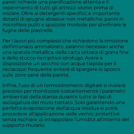
pareti richiede una pianificazione attenta e il
reperimento di tutti gli attrezzi idonei prima di
iniziare. Oltre ai detergenti specifici, è importante
dotarsi di spugne abrasive non metalliche, panni in
microfibra puliti e spazzole morbide per strofinare le
fughe delle piastrelle.
Per i lavori più complessi che richiedono la rimozione
dell’intonaco ammalorato, saranno necessari anche
una spatola metallica, della carta vetrata di grana fine
e dello stucco riempitivo idrofugo. Avere a
disposizione un secchio con acqua tiepida per il
risciacquo frequente eviterà di spargere lo sporco
sulle zone sane della parete.
Infine, l’uso di un termoidrometro digitale si rivelerà
prezioso per monitorare costantemente i parametri
ambientali della stanza durante tutte le fasi di
asciugatura del muro trattato. Solo garantendo una
perfetta evaporazione dell’acqua residua si potrà
procedere all’applicazione delle vernici protettive
senza rischiare di intrappolare l’umidità all’interno del
supporto murario.