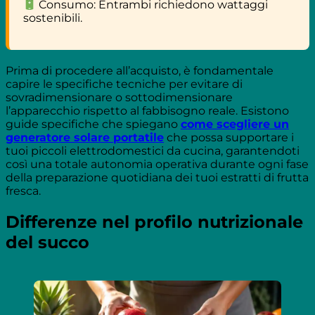
Consumo: Entrambi richiedono wattaggi
sostenibili.
Prima di procedere all’acquisto, è fondamentale
capire le specifiche tecniche per evitare di
sovradimensionare o sottodimensionare
l’apparecchio rispetto al fabbisogno reale. Esistono
guide specifiche che spiegano
come scegliere un
generatore solare portatile
che possa supportare i
tuoi piccoli elettrodomestici da cucina, garantendoti
così una totale autonomia operativa durante ogni fase
della preparazione quotidiana dei tuoi estratti di frutta
fresca.
Differenze nel profilo nutrizionale
del succo