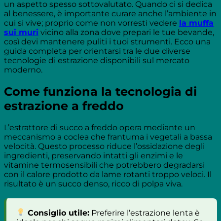
un aspetto spesso sottovalutato. Quando ci si dedica
al benessere, è importante curare anche l’ambiente in
cui si vive; proprio come non vorresti vedere
la muffa
sui muri
vicino alla zona dove prepari le tue bevande,
così devi mantenere puliti i tuoi strumenti. Ecco una
guida completa per orientarsi tra le due diverse
tecnologie di estrazione disponibili sul mercato
moderno.
Come funziona la tecnologia di
estrazione a freddo
L’estrattore di succo a freddo opera mediante un
meccanismo a coclea che frantuma i vegetali a bassa
velocità. Questo processo riduce l’ossidazione degli
ingredienti, preservando intatti gli enzimi e le
vitamine termosensibili che potrebbero degradarsi
con il calore prodotto da lame rotanti troppo veloci. Il
risultato è un succo denso, ricco di polpa viva.
Consiglio utile:
Preferire l’estrazione lenta è