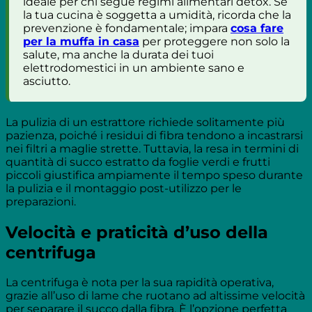
ideale per chi segue regimi alimentari detox. Se
la tua cucina è soggetta a umidità, ricorda che la
prevenzione è fondamentale; impara
cosa fare
per la muffa in casa
per proteggere non solo la
salute, ma anche la durata dei tuoi
elettrodomestici in un ambiente sano e
asciutto.
La pulizia di un estrattore richiede solitamente più
pazienza, poiché i residui di fibra tendono a incastrarsi
nei filtri a maglie strette. Tuttavia, la resa in termini di
quantità di succo estratto da foglie verdi e frutti
piccoli giustifica ampiamente il tempo speso durante
la pulizia e il montaggio post-utilizzo per le
preparazioni.
Velocità e praticità d’uso della
centrifuga
La centrifuga è nota per la sua rapidità operativa,
grazie all’uso di lame che ruotano ad altissime velocità
per separare il succo dalla fibra. È l’opzione perfetta