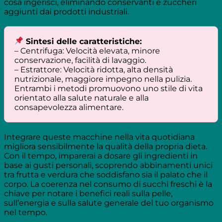
cosa ingerisci, eliminando conservanti e zuccheri
aggiunti dai prodotti industriali.
Sintesi delle caratteristiche:
– Centrifuga: Velocità elevata, minore
conservazione, facilità di lavaggio.
– Estrattore: Velocità ridotta, alta densità
nutrizionale, maggiore impegno nella pulizia.
Entrambi i metodi promuovono uno stile di vita
orientato alla salute naturale e alla
consapevolezza alimentare.
Integrare queste macchine nella vita quotidiana
migliora sensibilmente la qualità della propria dieta.
Con il tempo, imparerai a dosare gli ingredienti in
base ai gusti personali, scoprendo abbinamenti unici
tra frutta e verdura che soddisfano sia il palato che il
corpo. La coerenza nel consumo di succhi freschi è la
chiave per notare i benefici reali sulla pelle,
sull’energia e sulla salute generale del tuo organismo
nel tempo.