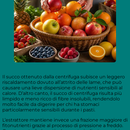
Il succo ottenuto dalla centrifuga subisce un leggero
riscaldamento dovuto all’attrito delle lame, che può
causare una lieve dispersione di nutrienti sensibili al
calore. D’altro canto, il succo di centrifuga risulta più
limpido e meno ricco di fibre insolubili, rendendolo
molto facile da digerire per chi ha stomaci
particolarmente sensibili durante i pasti.
L’estrattore mantiene invece una frazione maggiore di
fitonutrienti grazie al processo di pressione a freddo.