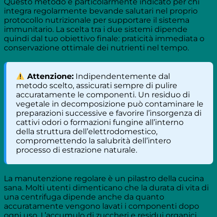
Questo metodo è particolarmente indicato per chi
integra regolarmente bevande salutari nel proprio
protocollo nutrizionale per supportare il sistema
immunitario. La scelta tra i due sistemi dipende
quindi dal tuo obiettivo finale: praticità immediata o
conservazione ottimale dei nutrienti nel tempo.
Attenzione:
Indipendentemente dal
metodo scelto, assicurati sempre di pulire
accuratamente le componenti. Un residuo di
vegetale in decomposizione può contaminare le
preparazioni successive e favorire l’insorgenza di
cattivi odori o formazioni fungine all’interno
della struttura dell’elettrodomestico,
compromettendo la salubrità dell’intero
processo di estrazione naturale.
La manutenzione regolare è un pilastro della cucina
sana. Molti utenti dimenticano che la durata di vita di
una centrifuga dipende anche da quanto
accuratamente vengono lavati i componenti dopo
ogni uso. L’accumulo di zuccheri e residui organici