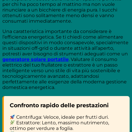
per chi ha poco tempo al mattino ma non vuole
rinunciare a un bicchiere di energia pura. I succhi
ottenuti sono solitamente meno densi e vanno
consumati immediatamente.
Una caratteristica importante da considerare è
l’efficienza energetica. Se ti chiedi come alimentare
questi dispositivi in modo consapevole, specialmente
in situazioni off-grid o durante attività all’aperto,
potresti aver bisogno di strumenti adeguati come un
generatore solare portatile
. Valutare il consumo
elettrico del tuo frullatore o estrattore è un passo
intelligente verso uno stile di vita più sostenibile e
tecnologicamente avanzato, adattandosi
perfettamente alle esigenze della moderna gestione
domestica energetica.
Confronto rapido delle prestazioni
Centrifuga: Veloce, ideale per frutti duri.
Estrattore: Lento, massimo nutrimento,
ottimo per verdure a foglia.