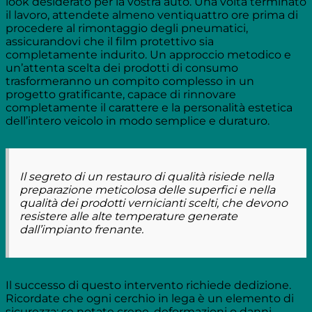
look desiderato per la vostra auto. Una volta terminato
il lavoro, attendete almeno ventiquattro ore prima di
procedere al rimontaggio degli pneumatici,
assicurandovi che il film protettivo sia
completamente indurito. Un approccio metodico e
un’attenta scelta dei prodotti di consumo
trasformeranno un compito complesso in un
progetto gratificante, capace di rinnovare
completamente il carattere e la personalità estetica
dell’intero veicolo in modo semplice e duraturo.
Il segreto di un restauro di qualità risiede nella
preparazione meticolosa delle superfici e nella
qualità dei prodotti vernicianti scelti, che devono
resistere alle alte temperature generate
dall’impianto frenante.
Il successo di questo intervento richiede dedizione.
Ricordate che ogni cerchio in lega è un elemento di
sicurezza; se notate crepe, deformazioni o danni