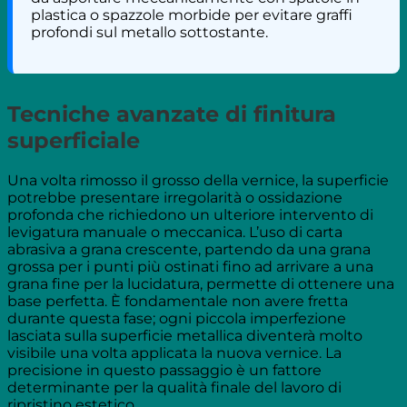
plastica o spazzole morbide per evitare graffi
profondi sul metallo sottostante.
Tecniche avanzate di finitura
superficiale
Una volta rimosso il grosso della vernice, la superficie
potrebbe presentare irregolarità o ossidazione
profonda che richiedono un ulteriore intervento di
levigatura manuale o meccanica. L’uso di carta
abrasiva a grana crescente, partendo da una grana
grossa per i punti più ostinati fino ad arrivare a una
grana fine per la lucidatura, permette di ottenere una
base perfetta. È fondamentale non avere fretta
durante questa fase; ogni piccola imperfezione
lasciata sulla superficie metallica diventerà molto
visibile una volta applicata la nuova vernice. La
precisione in questo passaggio è un fattore
determinante per la qualità finale del lavoro di
ripristino estetico.