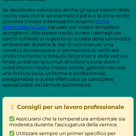
Se desiderate valorizzare anche gli spazi esterni della
vostra casa, come ad esempio il patio o la zona verde,
potreste trovare interessante scoprire
come
ottimizzare la luce
naturale per creare atmosfere
accoglienti. Allo stesso modo, curare i dettagli dei
cerchi richiede una gestione oculata della luminosità
ambientale durante le fasi di verniciatura. Una
corretta illuminazione vi permetterà di verificare
uniformemente la stesura del primer e della vernice
finale, evitando accumuli di colore o zone dove il
rivestimento risulta troppo sottile, garantendo così
una finitura liscia, uniforme e professionale,
paragonabile a quella effettuata da carrozzerie
specializzate nel settore automotive.
Consigli per un lavoro professionale
Assicurarsi che la temperatura ambientale sia
moderata durante l’asciugatura della vernice.
Utilizzare sempre un primer specifico per