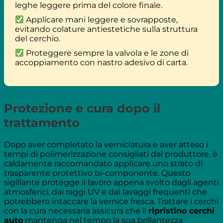
leghe leggere prima del colore finale.
Applicare mani leggere e sovrapposte,
evitando colature antiestetiche sulla struttura
del cerchio.
Proteggere sempre la valvola e le zone di
accoppiamento con nastro adesivo di carta.
Protezione e cura dopo il
trattamento
Dopo aver completato la verniciatura e aver atteso i
tempi di polimerizzazione consigliati dal produttore, è
caldamente raccomandato applicare uno strato di
trasparente protettivo bi-componente. Questo
sigillante protegge il lavoro appena svolto dagli agenti
atmosferici, dai raggi UV e dai lavaggi frequenti che
potrebbero intaccare la vernice fresca. Trattare i cerchi
con la cura necessaria assicura che il
ripristino cerchi
auto
mantenga nel tempo la sua brillantezza