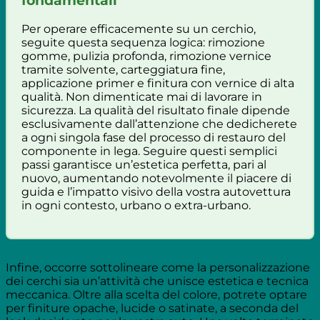
fondamentali
Per operare efficacemente su un cerchio,
seguite questa sequenza logica: rimozione
gomme, pulizia profonda, rimozione vernice
tramite solvente, carteggiatura fine,
applicazione primer e finitura con vernice di alta
qualità. Non dimenticate mai di lavorare in
sicurezza. La qualità del risultato finale dipende
esclusivamente dall’attenzione che dedicherete
a ogni singola fase del processo di restauro del
componente in lega. Seguire questi semplici
passi garantisce un’estetica perfetta, pari al
nuovo, aumentando notevolmente il piacere di
guida e l’impatto visivo della vostra autovettura
in ogni contesto, urbano o extra-urbano.
Infine, occorre sottolineare come la personalizzazione
dei cerchi sia un’attività che unisce estetica e tecnica
meccanica. Oltre alla scelta del colore, potrete optare
per finiture opache, lucide o satinate, a seconda del