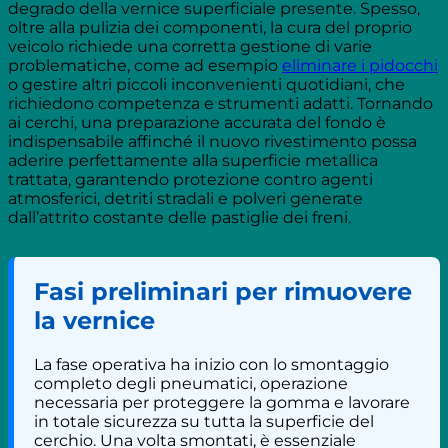
degrado della vernice superficiale presente. Spesso,
oltre alla pulizia dei componenti, la cura del proprio
veicolo richiede una corretta gestione di varie
problematiche, come ad esempio
eliminare i pidocchi
o gestire altri piccoli inconvenienti quotidiani, che
richiedono competenza e strumenti adatti. Tornando
ai cerchi, una preparazione accurata del fondo è
indispensabile affinché il nuovo rivestimento possa
aderire perfettamente alla superficie metallica
trattata, garantendo protezione contro agenti
atmosferici, detriti stradali e polveri generate
dall’attrito costante delle pastiglie dei freni.
Fasi preliminari per rimuovere
la vernice
La fase operativa ha inizio con lo smontaggio
completo degli pneumatici, operazione
necessaria per proteggere la gomma e lavorare
in totale sicurezza su tutta la superficie del
cerchio. Una volta smontati, è essenziale