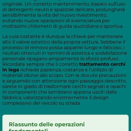
originale. Un corretto mantenimento, basato sull’uso
di detergenti neutri e spazzole delicate, prolungherà
sensibilmente la vita del nuovo rivestimento,
evitando nuove operazioni di sverniciatura per
moltissimi chilometri di guida quotidiana o sportiva.
La cura costante è dunque la chiave per mantenere
alto il valore estetico della propria vettura. Sebbene il
processo di rinnovo possa apparire lungo e faticoso, i
risultati ottenuti in termini di estetica e soddisfazione
personale ripagano ampiamente lo sforzo profuso.
Ricordate sempre che il corretto
trattamento cerchi
in lega
richiede pazienza, costanza e l’utilizzo di
materiali idonei allo scopo. Con le dovute precauzioni
e seguendo con attenzione ogni passaggio descritto,
sarete in grado di trasformare cerchi segnati e opachi
in componenti che sembrano appena usciti dalla
fabbrica, valorizzando enormemente il design
complessivo del veicolo su strada.
Riassunto delle operazioni