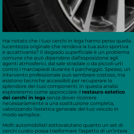
Hai notato che i tuoi cerchi in lega hanno perso quella
lucentezza originale che rendeva la tua auto sportiva
e accattivante? Il degrado superficiale è un problema
comune che può dipendere dall’esposizione agli
agenti atmosferici, dal sale stradale o da piccoli urti
contro i marciapiedi durante il parcheggio. Spesso, un
intervento professionale può sembrare costoso, ma
esistono tecniche accessibili per recuperare lo
splendore dei tuoi componenti. In questa analisi
esploreremo come approcciare il
restauro estetico
dei cerchi in lega
senza dover ricorrere
necessariamente a una sostituzione completa,
valorizzando l’estetica generale del tuo veicolo in
modo semplice.
Molti automobilisti sottovalutano quanto un set di
cerchi curato possa trasformare l’aspetto di un’intera