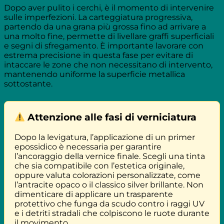
Dopo aver pulito i cerchi, è il momento di intervenire
sulle imperfezioni. La carteggiatura progressiva,
partendo da una grana più grossa fino ad arrivare a
una molto fine, permette di livellare graffi superficiali
e segni di sfregamento. È importante lavorare con
estrema precisione in questa fase per evitare di
intaccare le zone che non necessitano di intervento,
mantenendo uniforme la superficie metallica
sottostante.
Attenzione alle fasi di verniciatura
Dopo la levigatura, l’applicazione di un primer
epossidico è necessaria per garantire
l’ancoraggio della vernice finale. Scegli una tinta
che sia compatibile con l’estetica originale,
oppure valuta colorazioni personalizzate, come
l’antracite opaco o il classico silver brillante. Non
dimenticare di applicare un trasparente
protettivo che funga da scudo contro i raggi UV
e i detriti stradali che colpiscono le ruote durante
il movimento.