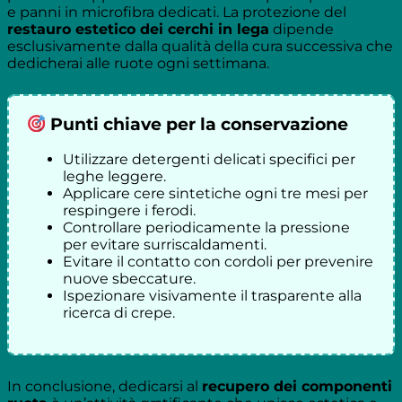
e panni in microfibra dedicati. La protezione del
restauro estetico dei cerchi in lega
dipende
esclusivamente dalla qualità della cura successiva che
dedicherai alle ruote ogni settimana.
Punti chiave per la conservazione
Utilizzare detergenti delicati specifici per
leghe leggere.
Applicare cere sintetiche ogni tre mesi per
respingere i ferodi.
Controllare periodicamente la pressione
per evitare surriscaldamenti.
Evitare il contatto con cordoli per prevenire
nuove sbeccature.
Ispezionare visivamente il trasparente alla
ricerca di crepe.
In conclusione, dedicarsi al
recupero dei componenti