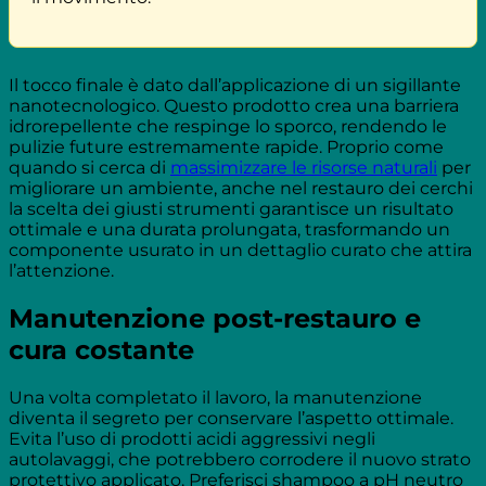
Il tocco finale è dato dall’applicazione di un sigillante
nanotecnologico. Questo prodotto crea una barriera
idrorepellente che respinge lo sporco, rendendo le
pulizie future estremamente rapide. Proprio come
quando si cerca di
massimizzare le risorse naturali
per
migliorare un ambiente, anche nel restauro dei cerchi
la scelta dei giusti strumenti garantisce un risultato
ottimale e una durata prolungata, trasformando un
componente usurato in un dettaglio curato che attira
l’attenzione.
Manutenzione post-restauro e
cura costante
Una volta completato il lavoro, la manutenzione
diventa il segreto per conservare l’aspetto ottimale.
Evita l’uso di prodotti acidi aggressivi negli
autolavaggi, che potrebbero corrodere il nuovo strato
protettivo applicato. Preferisci shampoo a pH neutro