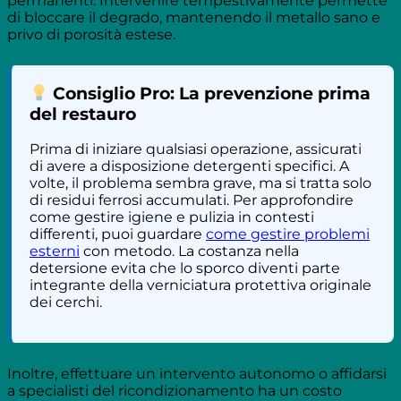
permanenti. Intervenire tempestivamente permette
di bloccare il degrado, mantenendo il metallo sano e
privo di porosità estese.
Consiglio Pro: La prevenzione prima
del restauro
Prima di iniziare qualsiasi operazione, assicurati
di avere a disposizione detergenti specifici. A
volte, il problema sembra grave, ma si tratta solo
di residui ferrosi accumulati. Per approfondire
come gestire igiene e pulizia in contesti
differenti, puoi guardare
come gestire problemi
esterni
con metodo. La costanza nella
detersione evita che lo sporco diventi parte
integrante della verniciatura protettiva originale
dei cerchi.
Inoltre, effettuare un intervento autonomo o affidarsi
a specialisti del ricondizionamento ha un costo