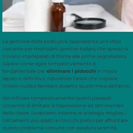
La gestione della pediculosi rappresenta una sfida
costante per moltissimi genitori italiani, che spesso si
trovano impreparati di fronte alle prime segnalazioni.
Sapere come agire tempestivamente è
fondamentale per
eliminare i pidocchi
in modo
rapido e definitivo, riducendo l’ansia che colpisce
l’intero nucleo familiare durante questi mesi dell’anno.
Identificare tempestivamente questi parassiti
consente di limitare la trasmissione ad altri membri
della classe. Scopriamo insieme le strategie migliori, i
trattamenti più adatti e i trucchi pratici per affrontare
questo problema comune con assoluta serenità,