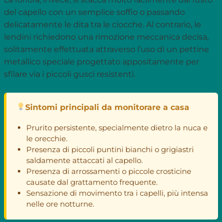
del capello con un semplice soffio o passando
delicatamente le dita tra le ciocche. Al contrario, le
lendini richiedono una rimozione meccanica decisa,
solitamente effettuata attraverso l’uso di un pettine
metallico speciale progettato appositamente per
sfilare via i piccoli gusci resistenti.
Sintomi principali da monitorare a casa
Prurito persistente, specialmente dietro la nuca e
le orecchie.
Presenza di piccoli puntini bianchi o grigiastri
saldamente attaccati al capello.
Presenza di arrossamenti o piccole crosticine
causate dal grattamento frequente.
Sensazione di movimento tra i capelli, più intensa
nelle ore notturne.