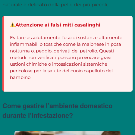
naturale e delicato della pelle dei più piccoli.
Attenzione ai falsi miti casalinghi
Evitare assolutamente l’uso di sostanze altamente
infiammabili o tossiche come la maionese in posa
notturna o, peggio, derivati del petrolio. Questi
metodi non verificati possono provocare gravi
ustioni chimiche o intossicazioni sistemiche
pericolose per la salute del cuoio capelluto del
bambino.
Come gestire l’ambiente domestico
durante l’infestazione?