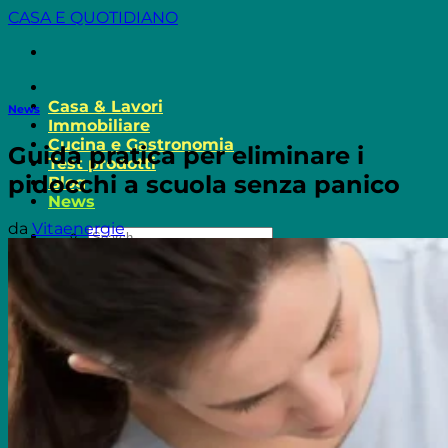
Salta
CASA E QUOTIDIANO
ai
contenuti
Casa & Lavori
News
Immobiliare
Cucina e Gastronomia
Guida pratica per eliminare i
Test prodotti
pidocchi a scuola senza panico
Blog
News
da
Vitaenergie