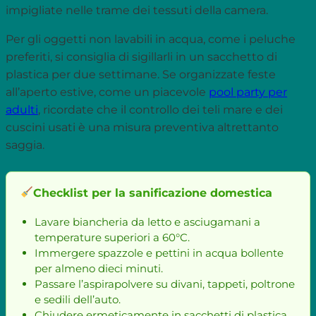
impigliate nelle trame dei tessuti della camera.
Per gli oggetti non lavabili in acqua, come i peluche
preferiti, si consiglia di sigillarli in un sacchetto di
plastica per due settimane. Se organizzate feste
all’aperto estive, come un piacevole
pool party per
adulti
, ricordate che il controllo dei teli mare e dei
cuscini usati è una misura preventiva altrettanto
saggia.
Checklist per la sanificazione domestica
Lavare biancheria da letto e asciugamani a
temperature superiori a 60°C.
Immergere spazzole e pettini in acqua bollente
per almeno dieci minuti.
Passare l’aspirapolvere su divani, tappeti, poltrone
e sedili dell’auto.
Chiudere ermeticamente in sacchetti di plastica