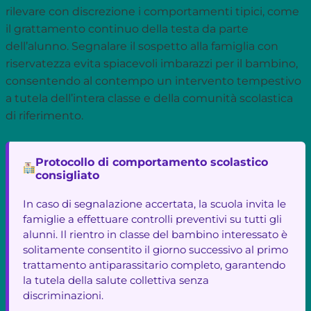
rilevare con discrezione i comportamenti tipici, come
il grattamento continuo della testa da parte
dell’alunno. Segnalare il sospetto alla famiglia con
riservatezza evita spiacevoli imbarazzi per il bambino,
consentendo al contempo un intervento tempestivo
a tutela dell’intera classe e della comunità scolastica
di riferimento.
Protocollo di comportamento scolastico
consigliato
In caso di segnalazione accertata, la scuola invita le
famiglie a effettuare controlli preventivi su tutti gli
alunni. Il rientro in classe del bambino interessato è
solitamente consentito il giorno successivo al primo
trattamento antiparassitario completo, garantendo
la tutela della salute collettiva senza
discriminazioni.