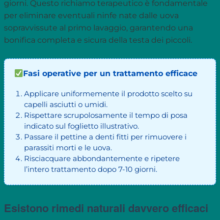
giorni. Questo richiamo terapeutico è fondamentale
per eliminare eventuali ninfe nate dalle uova
sopravvissute al primo lavaggio, garantendo una
bonifica completa e sicura della testa dei piccoli.
Fasi operative per un trattamento efficace
Applicare uniformemente il prodotto scelto su
capelli asciutti o umidi.
Rispettare scrupolosamente il tempo di posa
indicato sul foglietto illustrativo.
Passare il pettine a denti fitti per rimuovere i
parassiti morti e le uova.
Risciacquare abbondantemente e ripetere
l’intero trattamento dopo 7-10 giorni.
Esistono rimedi naturali davvero efficaci