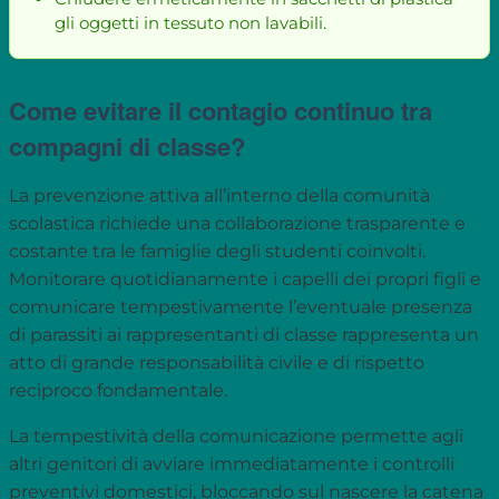
gli oggetti in tessuto non lavabili.
Come evitare il contagio continuo tra
compagni di classe?
La prevenzione attiva all’interno della comunità
scolastica richiede una collaborazione trasparente e
costante tra le famiglie degli studenti coinvolti.
Monitorare quotidianamente i capelli dei propri figli e
comunicare tempestivamente l’eventuale presenza
di parassiti ai rappresentanti di classe rappresenta un
atto di grande responsabilità civile e di rispetto
reciproco fondamentale.
La tempestività della comunicazione permette agli
altri genitori di avviare immediatamente i controlli
preventivi domestici, bloccando sul nascere la catena