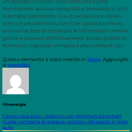
Un accurato controllo visivo sotto una buona
illuminazione assicura tranquillità e benessere a tutta
la famiglia, garantendo una vita scolastica e sociale
serena e priva di interruzioni. Con i giusti strumenti,
una buona dose di costanza e le informazioni corrette,
gestire e superare definitivamente questo problema
diventa un traguardo semplice e alla portata di tutti.
Questo elemento è stato inserito in
News
. Aggiungilo
ai
segnalibri
.
Vitaenergie
Capire cosa sono i pidocchi per eliminarli ed evitarli
Guida completa al restauro estetico dei cerchi in lega
auto