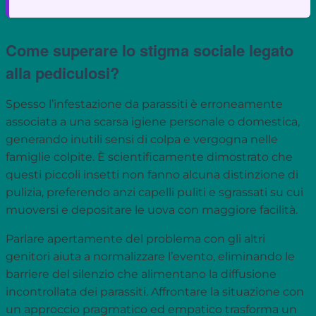
Come superare lo stigma sociale legato
alla pediculosi?
Spesso l’infestazione da parassiti è erroneamente
associata a una scarsa igiene personale o domestica,
generando inutili sensi di colpa e vergogna nelle
famiglie colpite. È scientificamente dimostrato che
questi piccoli insetti non fanno alcuna distinzione di
pulizia, preferendo anzi capelli puliti e sgrassati su cui
muoversi e depositare le uova con maggiore facilità.
Parlare apertamente del problema con gli altri
genitori aiuta a normalizzare l’evento, eliminando le
barriere del silenzio che alimentano la diffusione
incontrollata dei parassiti. Affrontare la situazione con
un approccio pragmatico ed empatico trasforma un