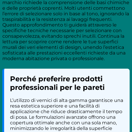
marchio richiede la comprensione delle basi chimiche
e delle proprietà coprenti. Molti utenti commettono
l’errore di selezionare solo in base al tono, ignorando la
traspirabilità e la resistenza ai lavaggi frequenti.
Questo approfondimento ti guiderà attraverso le
specifiche tecniche necessarie per selezionare con
consapevolezza, evitando sprechi inutili. Continua la
lettura per scoprire come rendere le tue superfici
murali dei veri elementi di design, unendo l’estetica
sofisticata alle prestazioni eccellenti richieste da una
moderna abitazione privata o professionale.
Perché preferire prodotti
professionali per le pareti
L’utilizzo di vernici di alta gamma garantisce una
resa estetica superiore e una facilità di
applicazione che riduce drasticamente il tempo
di posa. Le formulazioni avanzate offrono una
copertura ottimale anche con una sola mano,
minimizzando le irregolarità della superficie