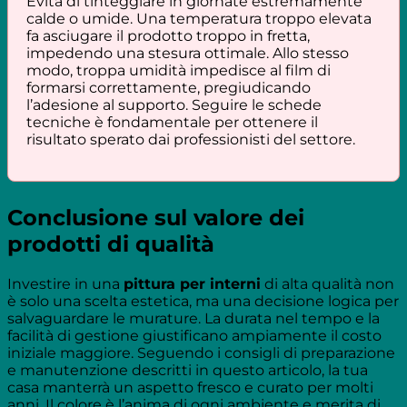
Evita di tinteggiare in giornate estremamente
calde o umide. Una temperatura troppo elevata
fa asciugare il prodotto troppo in fretta,
impedendo una stesura ottimale. Allo stesso
modo, troppa umidità impedisce al film di
formarsi correttamente, pregiudicando
l’adesione al supporto. Seguire le schede
tecniche è fondamentale per ottenere il
risultato sperato dai professionisti del settore.
Conclusione sul valore dei
prodotti di qualità
Investire in una
pittura per interni
di alta qualità non
è solo una scelta estetica, ma una decisione logica per
salvaguardare le murature. La durata nel tempo e la
facilità di gestione giustificano ampiamente il costo
iniziale maggiore. Seguendo i consigli di preparazione
e manutenzione descritti in questo articolo, la tua
casa manterrà un aspetto fresco e curato per molti
anni. Il colore è l’anima di ogni ambiente e merita di