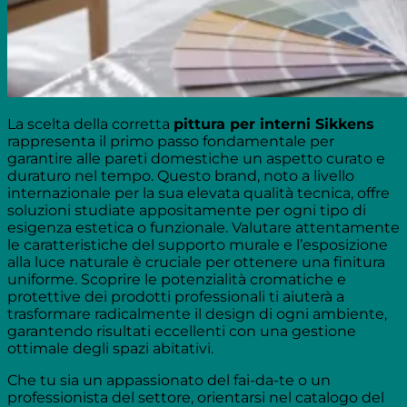
La scelta della corretta
pittura per interni Sikkens
rappresenta il primo passo fondamentale per
garantire alle pareti domestiche un aspetto curato e
duraturo nel tempo. Questo brand, noto a livello
internazionale per la sua elevata qualità tecnica, offre
soluzioni studiate appositamente per ogni tipo di
esigenza estetica o funzionale. Valutare attentamente
le caratteristiche del supporto murale e l’esposizione
alla luce naturale è cruciale per ottenere una finitura
uniforme. Scoprire le potenzialità cromatiche e
protettive dei prodotti professionali ti aiuterà a
trasformare radicalmente il design di ogni ambiente,
garantendo risultati eccellenti con una gestione
ottimale degli spazi abitativi.
Che tu sia un appassionato del fai-da-te o un
professionista del settore, orientarsi nel catalogo del