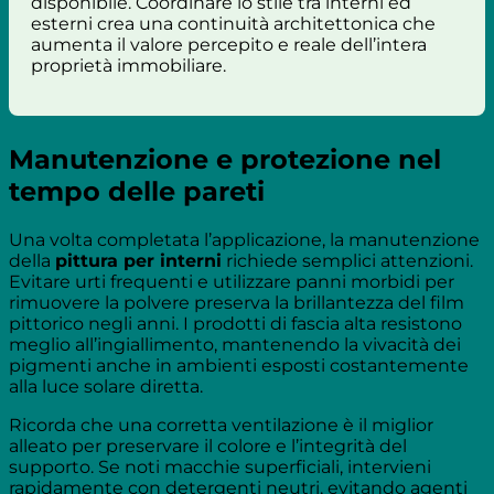
disponibile. Coordinare lo stile tra interni ed
esterni crea una continuità architettonica che
aumenta il valore percepito e reale dell’intera
proprietà immobiliare.
Manutenzione e protezione nel
tempo delle pareti
Una volta completata l’applicazione, la manutenzione
della
pittura per interni
richiede semplici attenzioni.
Evitare urti frequenti e utilizzare panni morbidi per
rimuovere la polvere preserva la brillantezza del film
pittorico negli anni. I prodotti di fascia alta resistono
meglio all’ingiallimento, mantenendo la vivacità dei
pigmenti anche in ambienti esposti costantemente
alla luce solare diretta.
Ricorda che una corretta ventilazione è il miglior
alleato per preservare il colore e l’integrità del
supporto. Se noti macchie superficiali, intervieni
rapidamente con detergenti neutri, evitando agenti