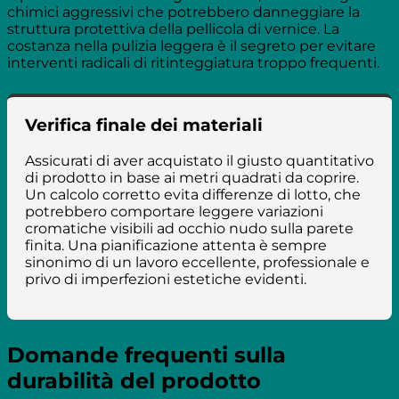
chimici aggressivi che potrebbero danneggiare la
struttura protettiva della pellicola di vernice. La
costanza nella pulizia leggera è il segreto per evitare
interventi radicali di ritinteggiatura troppo frequenti.
Verifica finale dei materiali
Assicurati di aver acquistato il giusto quantitativo
di prodotto in base ai metri quadrati da coprire.
Un calcolo corretto evita differenze di lotto, che
potrebbero comportare leggere variazioni
cromatiche visibili ad occhio nudo sulla parete
finita. Una pianificazione attenta è sempre
sinonimo di un lavoro eccellente, professionale e
privo di imperfezioni estetiche evidenti.
Domande frequenti sulla
durabilità del prodotto