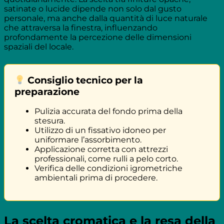
satinate o lucide dipende non solo dal gusto
personale, ma anche dalla quantità di luce naturale
che attraversa la finestra, influenzando
profondamente la percezione delle dimensioni
spaziali del locale.
Consiglio tecnico per la
preparazione
Pulizia accurata del fondo prima della
stesura.
Utilizzo di un fissativo idoneo per
uniformare l’assorbimento.
Applicazione corretta con attrezzi
professionali, come rulli a pelo corto.
Verifica delle condizioni igrometriche
ambientali prima di procedere.
La scelta cromatica e la resa della