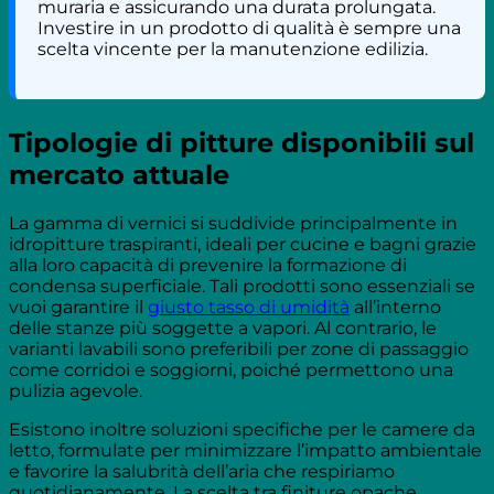
muraria e assicurando una durata prolungata.
Investire in un prodotto di qualità è sempre una
scelta vincente per la manutenzione edilizia.
Tipologie di pitture disponibili sul
mercato attuale
La gamma di vernici si suddivide principalmente in
idropitture traspiranti, ideali per cucine e bagni grazie
alla loro capacità di prevenire la formazione di
condensa superficiale. Tali prodotti sono essenziali se
vuoi garantire il
giusto tasso di umidità
all’interno
delle stanze più soggette a vapori. Al contrario, le
varianti lavabili sono preferibili per zone di passaggio
come corridoi e soggiorni, poiché permettono una
pulizia agevole.
Esistono inoltre soluzioni specifiche per le camere da
letto, formulate per minimizzare l’impatto ambientale
e favorire la salubrità dell’aria che respiriamo
quotidianamente. La scelta tra finiture opache,