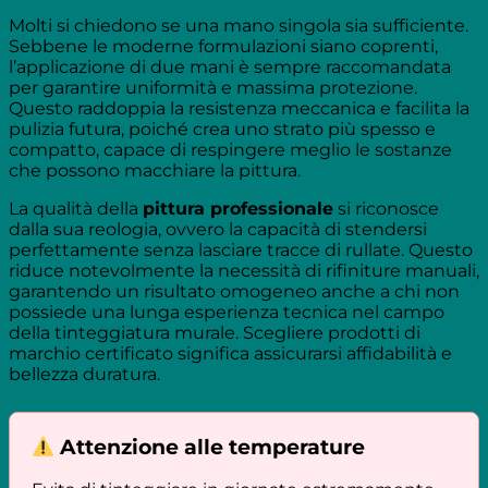
Molti si chiedono se una mano singola sia sufficiente.
Sebbene le moderne formulazioni siano coprenti,
l’applicazione di due mani è sempre raccomandata
per garantire uniformità e massima protezione.
Questo raddoppia la resistenza meccanica e facilita la
pulizia futura, poiché crea uno strato più spesso e
compatto, capace di respingere meglio le sostanze
che possono macchiare la pittura.
La qualità della
pittura professionale
si riconosce
dalla sua reologia, ovvero la capacità di stendersi
perfettamente senza lasciare tracce di rullate. Questo
riduce notevolmente la necessità di rifiniture manuali,
garantendo un risultato omogeneo anche a chi non
possiede una lunga esperienza tecnica nel campo
della tinteggiatura murale. Scegliere prodotti di
marchio certificato significa assicurarsi affidabilità e
bellezza duratura.
Attenzione alle temperature