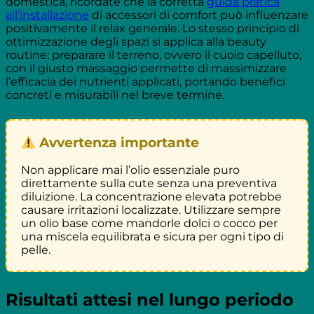
domestica, ricordate che la corretta
guida pratica
all’installazione
di accessori di comfort può influenzare
positivamente il relax generale. Lo stesso principio di
ottimizzazione degli spazi si applica alla beauty
routine: preparare il terreno, ovvero il cuoio capelluto,
con il giusto massaggio permette di massimizzare
l’efficacia dei nutrienti applicati, portando benefici
concreti e misurabili nel breve termine.
Avvertenza importante
Non applicare mai l’olio essenziale puro
direttamente sulla cute senza una preventiva
diluizione. La concentrazione elevata potrebbe
causare irritazioni localizzate. Utilizzare sempre
un olio base come mandorle dolci o cocco per
una miscela equilibrata e sicura per ogni tipo di
pelle.
Risultati attesi nel lungo periodo