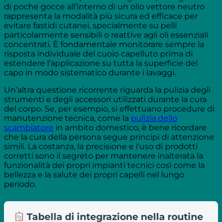
di poche gocce all’interno di un olio vettore neutro
rappresenta la modalità più sicura ed efficace per
evitare fastidi cutanei, specialmente su pelli
particolarmente sensibili o reattive agli oli essenziali
concentrati. È fondamentale monitorare sempre la
risposta individuale del cuoio capelluto prima di
estendere l’applicazione su tutta la superficie del
capo in modo sistematico durante i lavaggi.
Un’altra questione ricorrente riguarda la pulizia degli
strumenti e degli accessori utilizzati durante la cura
del corpo. Se, per esempio, si effettuano procedure di
manutenzione tecnica, come la
pulizia dello
scambiatore
in ambito domestico, è bene ricordare
che la cura della persona segue principi di attenzione
simili. La costanza, la precisione e l’uso di prodotti
corretti sono il segreto per mantenere inalterata la
funzionalità dei propri impianti tecnici così come la
bellezza e la salute dei propri capelli nel lungo
periodo.
Tabella di integrazione nella routine