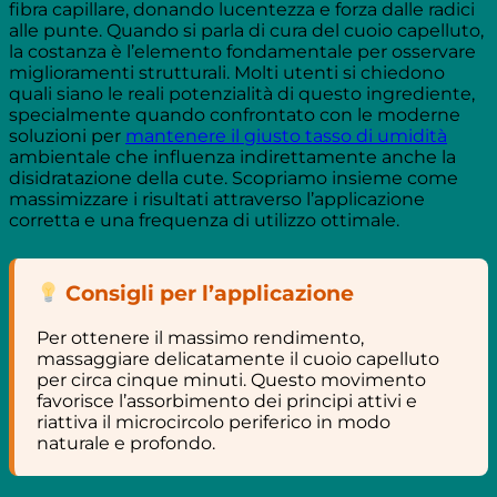
fibra capillare, donando lucentezza e forza dalle radici
alle punte. Quando si parla di cura del cuoio capelluto,
la costanza è l’elemento fondamentale per osservare
miglioramenti strutturali. Molti utenti si chiedono
quali siano le reali potenzialità di questo ingrediente,
specialmente quando confrontato con le moderne
soluzioni per
mantenere il giusto tasso di umidità
ambientale che influenza indirettamente anche la
disidratazione della cute. Scopriamo insieme come
massimizzare i risultati attraverso l’applicazione
corretta e una frequenza di utilizzo ottimale.
Consigli per l’applicazione
Per ottenere il massimo rendimento,
massaggiare delicatamente il cuoio capelluto
per circa cinque minuti. Questo movimento
favorisce l’assorbimento dei principi attivi e
riattiva il microcircolo periferico in modo
naturale e profondo.