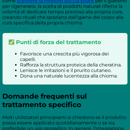
come
scegliere la migliore doccia solare
per il giardino
per rigenerarsi, la scelta di prodotti naturali riflette la
volontà di dedicare tempo prezioso alla propria cura,
creando rituali che spaziano dall’igiene del corpo alla
cura specifica della propria chioma.
Punti di forza del trattamento
Favorisce una crescita più vigorosa dei
capelli.
Rafforza la struttura proteica della cheratina.
Lenisce le irritazioni e il prurito cutaneo.
Dona una naturale lucentezza alla chioma.
Domande frequenti sul
trattamento specifico
Molti utilizzatori principianti si chiedono se il prodotto
possa essere applicato quotidianamente o se sia
preferibile un uso sporadico. In genere, l’integrazione