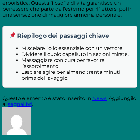
erboristica. Questa filosofia di vita garantisce un
benessere che parte dall’esterno per riflettersi poi in
una sensazione di maggiore armonia personale.
Riepilogo dei passaggi chiave
Miscelare l’olio essenziale con un vettore.
Dividere il cuoio capelluto in sezioni mirate.
Massaggiare con cura per favorire
l’assorbimento.
Lasciare agire per almeno trenta minuti
prima del lavaggio.
Questo elemento è stato inserito in
News
. Aggiungilo
ai
segnalibri
.