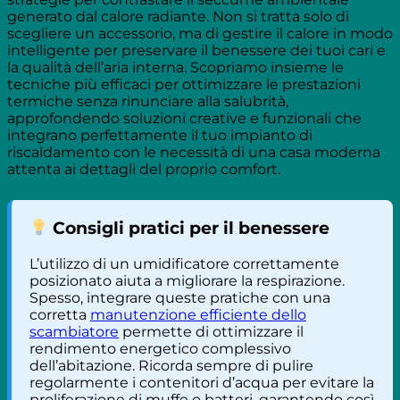
generato dal calore radiante. Non si tratta solo di
scegliere un accessorio, ma di gestire il calore in modo
intelligente per preservare il benessere dei tuoi cari e
la qualità dell’aria interna. Scopriamo insieme le
tecniche più efficaci per ottimizzare le prestazioni
termiche senza rinunciare alla salubrità,
approfondendo soluzioni creative e funzionali che
integrano perfettamente il tuo impianto di
riscaldamento con le necessità di una casa moderna
attenta ai dettagli del proprio comfort.
Consigli pratici per il benessere
L’utilizzo di un umidificatore correttamente
posizionato aiuta a migliorare la respirazione.
Spesso, integrare queste pratiche con una
corretta
manutenzione efficiente dello
scambiatore
permette di ottimizzare il
rendimento energetico complessivo
dell’abitazione. Ricorda sempre di pulire
regolarmente i contenitori d’acqua per evitare la
proliferazione di muffe o batteri, garantendo così