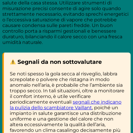
salute della casa stessa. Utilizzare strumenti di
misurazione precisi consente di agire solo quando
strettamente necessario, evitando sprechi energetici
o l’eccessiva saturazione di vapore che potrebbe
causare condensa sulle pareti fredde. Un buon
controllo porta a risparmi gestionali e benessere
duraturo, bilanciando il calore secco con una fresca
umidità naturale.
Segnali da non sottovalutare
Se noti spesso la gola secca al risveglio, labbra
screpolate o polvere che ristagna in modo
anomalo nell’aria, è probabile che l’ambiente sia
troppo secco. In tali situazioni, oltre a monitorare
il comfort interno, è utile verificare
periodicamente eventuali
segnali che indicano
la pulizia dello scambiatore Vaillant
, poiché un
impianto in salute garantisce una distribuzione
uniforme e una gestione del calore che non
altera eccessivamente la qualità dell’aria,
favorendo un clima casalingo decisamente più