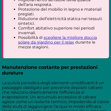
dell’aria respirata.
Protezione del mobilio in legno e materiali
pregiati.
Riduzione dell’elettricità statica nei tessuti
sintetici.
Comfort abitativo superiore nei periodi
invernali.
Possibilità di
scegliere la migliore doccia
solare da giardino per il relax
durante le
mezze stagioni.
Manutenzione costante per prestazioni
durature
La pulizia periodica degli elementi umidificanti è un
passaggio obbligato per prevenire depositi calcarei
che riducono drasticamente l’efficienza di
evaporazione. Un accumulo eccessivo di calcare
agisce come un isolante termico, impedendo al calore
della stufa di raggiungere l’acqua in modo efficace.