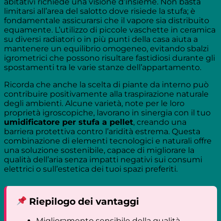
abitativi richiede una visione d’insieme. Non basta
limitarsi all’area del salotto dove risiede la stufa; è
fondamentale assicurarsi che il vapore sia distribuito
equamente. L’utilizzo di piccole vaschette in ceramica
su diversi radiatori o in più punti della casa aiuta a
mantenere un equilibrio omogeneo, evitando sbalzi
igrometrici che possono risultare fastidiosi durante gli
spostamenti tra le varie stanze dell’appartamento.
Ricorda che anche la scelta di piante da interno può
contribuire positivamente alla traspirazione naturale
degli ambienti. Alcune varietà, note per le loro
proprietà igroscopiche, lavorano in sinergia con il tuo
umidificatore per stufa a pellet
, creando una
barriera protettiva contro l’aridità estrema. Questa
combinazione di elementi tecnologici e naturali offre
una soluzione sostenibile, capace di migliorare la
qualità dell’aria senza impatti negativi sui consumi
elettrici o sull’estetica dei tuoi spazi preferiti.
Riepilogo dei vantaggi
Miglioramento sensibile della qualità