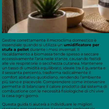
Gestire correttamente il microclima domestico è
essenziale quando si utilizza un
umidificatore per
stufa a pellet
durante i mesi invernali. Il
riscaldamento a biomassa tende spesso a seccare
eccessivamente l’aria nelle stanze, causando fastidi
alle vie respiratorie o secchezza cutanea. Mantenere
un tasso di umidità equilibrato, ideale tra il quaranta e
il sessanta percento, trasforma radicalmente il
comfort abitativo quotidiano, rendendo l’ambiente
più sano e piacevole. Comprendere come intervenire
permette di bilanciare il calore prodotto dal sistema di
combustione con le necessità fisiologiche di chi vive
la casa ogni giorno.
Questa guida ti aiuterà a individuare le migliori
strategie per contrastare il seccume ambientale