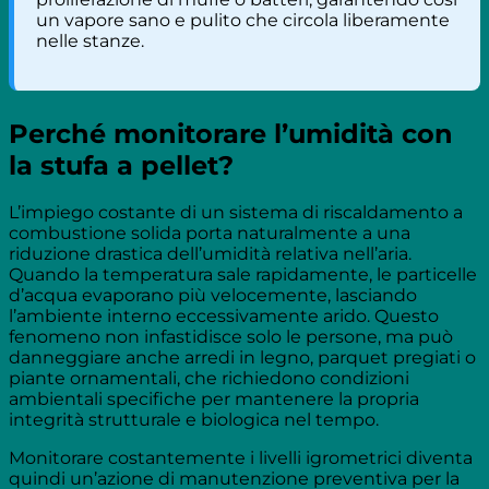
un vapore sano e pulito che circola liberamente
nelle stanze.
Perché monitorare l’umidità con
la stufa a pellet?
L’impiego costante di un sistema di riscaldamento a
combustione solida porta naturalmente a una
riduzione drastica dell’umidità relativa nell’aria.
Quando la temperatura sale rapidamente, le particelle
d’acqua evaporano più velocemente, lasciando
l’ambiente interno eccessivamente arido. Questo
fenomeno non infastidisce solo le persone, ma può
danneggiare anche arredi in legno, parquet pregiati o
piante ornamentali, che richiedono condizioni
ambientali specifiche per mantenere la propria
integrità strutturale e biologica nel tempo.
Monitorare costantemente i livelli igrometrici diventa
quindi un’azione di manutenzione preventiva per la