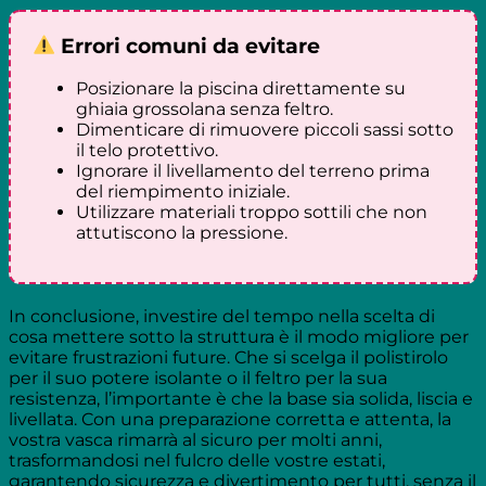
Errori comuni da evitare
Posizionare la piscina direttamente su
ghiaia grossolana senza feltro.
Dimenticare di rimuovere piccoli sassi sotto
il telo protettivo.
Ignorare il livellamento del terreno prima
del riempimento iniziale.
Utilizzare materiali troppo sottili che non
attutiscono la pressione.
In conclusione, investire del tempo nella scelta di
cosa mettere sotto la struttura è il modo migliore per
evitare frustrazioni future. Che si scelga il polistirolo
per il suo potere isolante o il feltro per la sua
resistenza, l’importante è che la base sia solida, liscia e
livellata. Con una preparazione corretta e attenta, la
vostra vasca rimarrà al sicuro per molti anni,
trasformandosi nel fulcro delle vostre estati,
garantendo sicurezza e divertimento per tutti, senza il