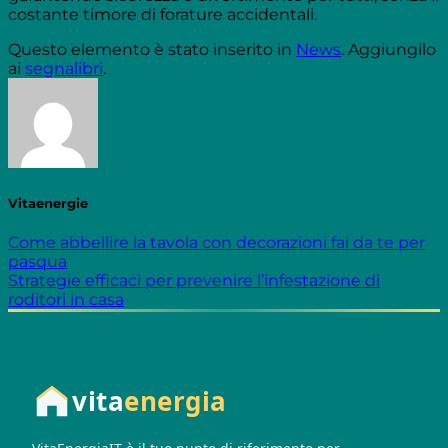
costante timore di forature accidentali.
Questo elemento è stato inserito in
News
. Aggiungilo
ai
segnalibri
.
Vitaenergie
Come abbellire la tavola con decorazioni fai da te per
pasqua
Strategie efficaci per prevenire l’infestazione di
roditori in casa
vita
energia