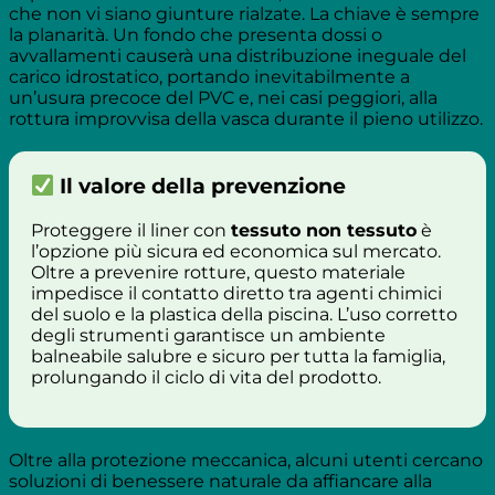
che non vi siano giunture rialzate. La chiave è sempre
la planarità. Un fondo che presenta dossi o
avvallamenti causerà una distribuzione ineguale del
carico idrostatico, portando inevitabilmente a
un’usura precoce del PVC e, nei casi peggiori, alla
rottura improvvisa della vasca durante il pieno utilizzo.
Il valore della prevenzione
Proteggere il liner con
tessuto non tessuto
è
l’opzione più sicura ed economica sul mercato.
Oltre a prevenire rotture, questo materiale
impedisce il contatto diretto tra agenti chimici
del suolo e la plastica della piscina. L’uso corretto
degli strumenti garantisce un ambiente
balneabile salubre e sicuro per tutta la famiglia,
prolungando il ciclo di vita del prodotto.
Oltre alla protezione meccanica, alcuni utenti cercano
soluzioni di benessere naturale da affiancare alla