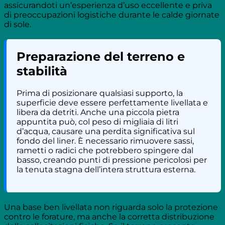
assicurandoti un’esperienza d’uso eccellente e priva
di preoccupazioni logistiche durante le calde giornate
di sole.
Preparazione del terreno e
stabilità
Prima di posizionare qualsiasi supporto, la
superficie deve essere perfettamente livellata e
libera da detriti. Anche una piccola pietra
appuntita può, col peso di migliaia di litri
d’acqua, causare una perdita significativa sul
fondo del liner. È necessario rimuovere sassi,
rametti o radici che potrebbero spingere dal
basso, creando punti di pressione pericolosi per
la tenuta stagna dell’intera struttura esterna.
Una base ben livellata non riguarda solo la protezione
contro le forature, ma anche la corretta distribuzione