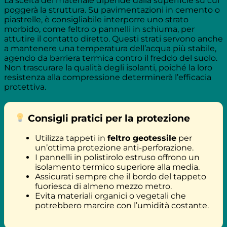
La scelta del materiale dipende dalla superficie su cui
poggerà la struttura. Su pavimentazioni in cemento o
piastrelle, è consigliabile interporre uno strato
morbido, come feltro o pannelli in schiuma, per
attutire il contatto diretto. Questi strati servono anche
a mantenere una temperatura dell’acqua più stabile,
agendo da barriera termica contro il freddo del suolo.
Non trascurare la qualità degli isolanti, poiché la loro
resistenza alla compressione determinerà l’efficacia
protettiva.
Consigli pratici per la protezione
Utilizza tappeti in
feltro geotessile
per
un’ottima protezione anti-perforazione.
I pannelli in polistirolo estruso offrono un
isolamento termico superiore alla media.
Assicurati sempre che il bordo del tappeto
fuoriesca di almeno mezzo metro.
Evita materiali organici o vegetali che
potrebbero marcire con l’umidità costante.