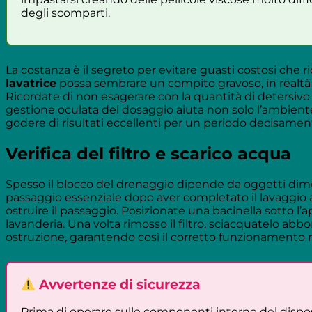
degli scomparti.
La costanza è il segreto per evitare guasti costosi che 
lavatrice
possa sembrare un compito gravoso, in realtà 
Ricordate di non esagerare con la quantità di detersivo 
gestione oculata del dosaggio aiuta non solo l’ambien
godere di risultati eccellenti per un periodo decisamente
Verifica del filtro e scarico acqua
Spesso il blocco del drenaggio dipende da oggetti diment
passaggio essenziale dopo aver completato il lavaggio a
ostruire il passaggio. Posizionate una bacinella sotto l’
lavanderia. Una volta rimosso il filtro, sciacquatelo abb
ostruzione, garantendo così il corretto funzionamento me
Avvertenze di sicurezza
Prima di operare sulle componenti interne del disposit