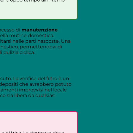
rocesso di
manutenzione
ella routine domestica.
tarsi nelle parti nascoste. Una
omestico, permettendovi di
pulizia ciclica.
o. La verifica del filtro è un
i depositi che avrebbero potuto
agamenti improvvisi nel locale
o sia libera da qualsiasi
 elettrica. La sicurezza deve