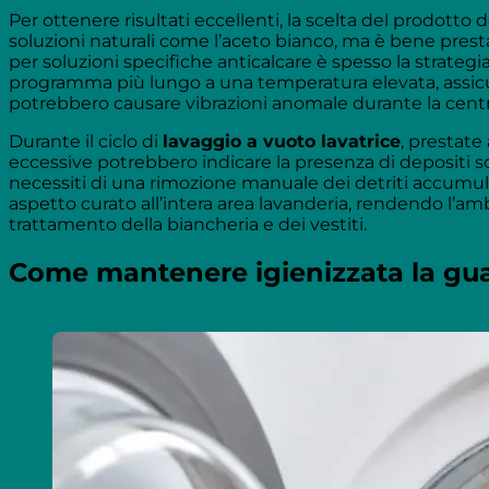
Per ottenere risultati eccellenti, la scelta del prodotto 
soluzioni naturali come l’aceto bianco, ma è bene prest
per soluzioni specifiche anticalcare è spesso la strategia
programma più lungo a una temperatura elevata, assicura
potrebbero causare vibrazioni anomale durante la centri
Durante il ciclo di
lavaggio a vuoto lavatrice
, prestate
eccessive potrebbero indicare la presenza di depositi soli
necessiti di una rimozione manuale dei detriti accumul
aspetto curato all’intera area lavanderia, rendendo l’a
trattamento della biancheria e dei vestiti.
Come mantenere igienizzata la gu