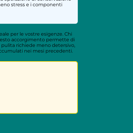
 meno stress e i componenti
eale per le vostre esigenze. Chi
Questo accorgimento permette di
a pulita richiede meno detersivo,
 accumulati nei mesi precedenti.