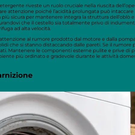
detergente riveste un ruolo cruciale nella riuscita dell’op
are attenzione poiché l’acidità prolungata può intaccare
 più sicura per mantenere integra la struttura dell’oblò e d
ndovi che il cestello sia totalmente privo di indumenti,
fuga ad alta velocità.
 attenzione al rumore prodotto dal motore e dalla pompa d
di che si stanno distaccando dalle pareti. Se il rumore per
ati. Mantenere le componenti esterne pulite e prive di p
mbiente più ordinato e gradevole durante le attività dom
arnizione