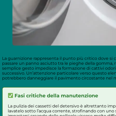
La guarnizione rappresenta il punto più critico dove si
passare un panno asciutto tra le pieghe della gomma,
semplice gesto impedisce la formazione di cattivi odori 
successivo. Un’attenzione particolare verso questo el
potrebbero danneggiare il pavimento circostante nel 
Fasi critiche della manutenzione
La pulizia dei cassetti del detersivo è altrettanto im
lavatelo sotto l’acqua corrente, strofinando con un
impastarsi creando delle pellicole viscose molto diff