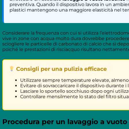
preventiva. Quando il dispositivo lavora in un ambie
plastici mantengono una maggiore elasticità nel t
Considerare la frequenza con cui si utilizza l’elettrodom
vive in zone con acqua molto dura dovrebbe procedere 
sciogliere le particelle di carbonato di calcio che si d
poiché le prestazioni di risciacquo risultano nettamente
Consigli per una pulizia efficace
Utilizzare sempre temperature elevate, almeno 
Evitare di sovraccaricare il dispositivo durante i
Lasciare lo sportello socchiuso dopo ogni utilizzo
Controllare mensilmente lo stato del filtro situat
Procedura per un lavaggio a vuoto 