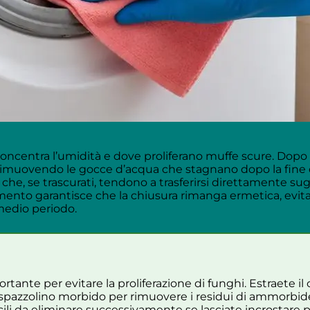
 concentra l’umidità e dove proliferano muffe scure. Dopo
 rimuovendo le gocce d’acqua che stagnano dopo la fin
che, se trascurati, tendono a trasferirsi direttamente su
emento garantisce che la chiusura rimanga ermetica, evi
medio periodo.
portante per evitare la proliferazione di funghi. Estraete 
o spazzolino morbido per rimuovere i residui di ammorb
icili da eliminare successivamente se lasciate incrostare 