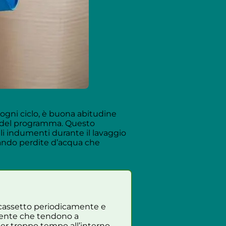
 ogni ciclo, è buona abitudine
e del programma. Questo
gli indumenti durante il lavaggio
tando perdite d’acqua che
il cassetto periodicamente e
idente che tendono a
per troppo tempo all’interno