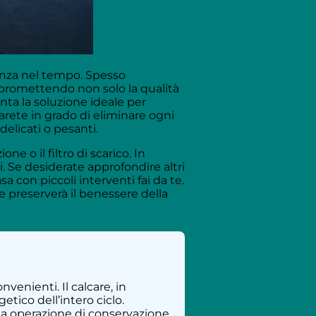
cienza nel tempo. Spesso
ompromettendo non solo la qualità
ta la soluzione ideale per
rete in grado di eliminare ogni
elicati o pesanti.
e o il filtro di scarico. In
ti. Se desiderate approfondire altri
sa con piccoli interventi fai da te.
e preserverà il benessere della
enienti. Il calcare, in
tico dell’intero ciclo.
ria operazione di conservazione