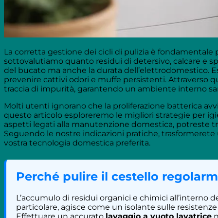
La corretta gestione dei cicli di pulizia è fondamentale
sottovalutiamo quanto residui di detersivo, calcare e s
del bucato ma anche la durata dell’elettrodomestico. 
prevenire cattivi odori e muffe persistenti. Attraverso
traccia di impurità, garantendo un ambiente interno san
Molti utenti ignorano che la proliferazione batterica avvi
questo articolo esploreremo le migliori strategie per igien
aspetti legati alla manutenzione domestica, potreste 
Seguendo le nostre indicazioni pratiche, trasformerete 
vostra tecnologia domestica preferita.
Perché pulire il cestello regolar
L’accumulo di residui organici e chimici all’interno
particolare, agisce come un isolante sulle resisten
Effettuare un accurato
lavaggio a vuoto lavatrice
n