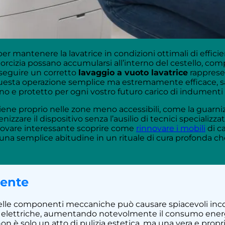
 per mantenere la lavatrice in condizioni ottimali di effi
porcizia possano accumularsi all’interno del cestello, c
Eseguire un corretto
lavaggio a vuoto lavatrice
rappresen
 questa operazione semplice ma estremamente efficace, sa
o e protetto per ogni vostro futuro carico di indumenti d
ene proprio nelle zone meno accessibili, come la guarnizion
izzare il dispositivo senza l’ausilio di tecnici specializza
trovare interessante scoprire come
rinnovare i mobili
di ca
una semplice abitudine in un rituale di cura profonda ch
mente
 delle componenti meccaniche può causare spiacevoli inconv
ze elettriche, aumentando notevolmente il consumo energe
on è solo un atto di pulizia estetica, ma una vera e prop