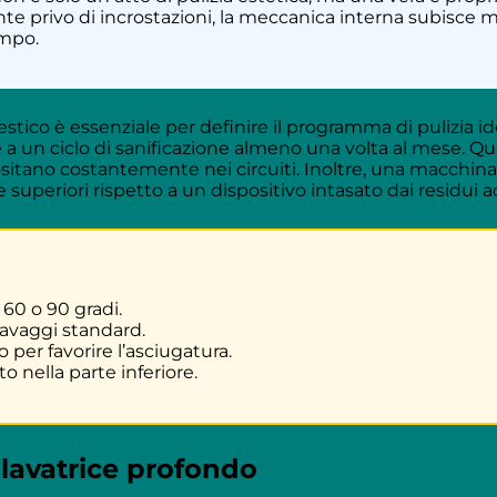
nte privo di incrostazioni, la meccanica interna subisce
empo.
estico è essenziale per definire il programma di pulizia id
a un ciclo di sanificazione almeno una volta al mese. 
epositano costantemente nei circuiti. Inoltre, una macchin
 superiori rispetto a un dispositivo intasato dai residui
60 o 90 gradi.
 lavaggi standard.
 per favorire l’asciugatura.
o nella parte inferiore.
lavatrice profondo