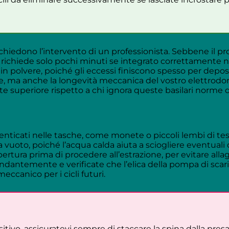
richiedono l’intervento di un professionista. Sebbene il p
richiede solo pochi minuti se integrato correttamente n
in polvere, poiché gli eccessi finiscono spesso per deposi
te, ma anche la longevità meccanica del vostro elettrod
 superiore rispetto a chi ignora queste basilari norme di 
icati nelle tasche, come monete o piccoli lembi di tessut
 vuoto, poiché l’acqua calda aiuta a sciogliere eventual
apertura prima di procedere all’estrazione, per evitare all
ondantemente e verificate che l’elica della pompa di scaric
ccanico per i cicli futuri.
ivo, assicuratevi sempre di staccare la spina dalla presa