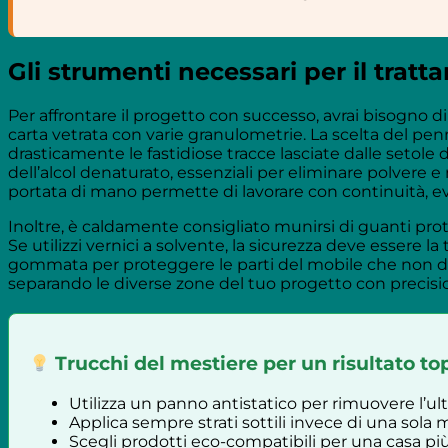
Gli strumenti necessari per il trat
Per affrontare il progetto con successo, avrai bisogno 
carta vetrata con varie granulometrie. La scelta del pe
drasticamente le fastidiose tracce lasciate dalle setol
dell’alcol denaturato, essenziali per eliminare polvere 
portata di mano permette di lavorare con continuità, ev
Inoltre, è caldamente consigliato munirsi di guanti prot
Se utilizzi vernici a solvente, la sicurezza deve essere la
gommata per proteggere le parti del mobile che non devo
separando le diverse zone del tuo progetto con precisio
Trucchi del mestiere per un risultato to
Utilizza un panno antistatico per rimuovere l’ul
Applica sempre strati sottili invece di una so
Scegli prodotti eco-compatibili per una casa più