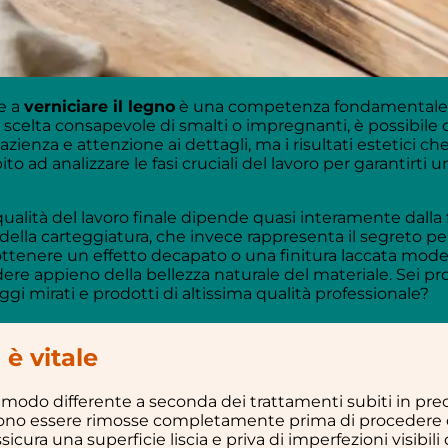
re a
verniciare il legno
è una competenza fondamentale per
a scelta consapevole di smalti o impregnanti, è possibile 
zienza e attenzione ai dettagli, ma i risultati estetici c
 ad analizzare le fasi cruciali del lavoro per garantirti 
ualità del lavoro finale dipende quasi interamente dalla 
della carteggiatura, che invece rappresenta il segreto pe
a ottenere un effetto decapato o una finitura laccata mod
godere appieno della bellezza naturale del materiale. Sei 
gi mirati e prodotti di altissima qualità professionale?
è vitale
n modo differente a seconda dei trattamenti subiti in pre
 devono essere rimosse completamente prima di procedere 
icura una superficie liscia e priva di imperfezioni visibili