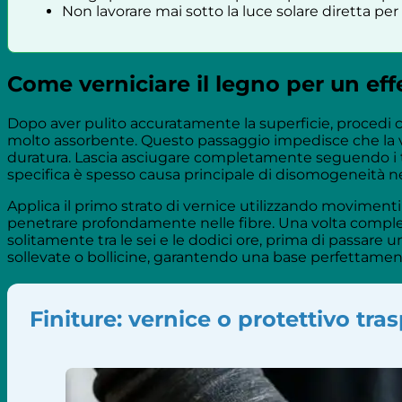
Non lavorare mai sotto la luce solare diretta pe
Come verniciare il legno per un eff
Dopo aver pulito accuratamente la superficie, procedi co
molto assorbente. Questo passaggio impedisce che la v
duratura. Lascia asciugare completamente seguendo i tem
specifica è spesso causa principale di disomogeneità nell
Applica il primo strato di vernice utilizzando moviment
penetrare profondamente nelle fibre. Una volta comple
solitamente tra le sei e le dodici ore, prima di passare 
sollevate o bollicine, garantendo una base perfettamente
Finiture: vernice o protettivo tra