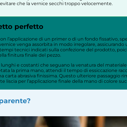
r evitare che la vernice secchi troppo velocemente.
etto perfetto
n l’applicazione di un primer o di un fondo fissativo, sp
ernice venga assorbita in modo irregolare, assicurando
pi tecnici indicati sulla confezione del prodotto, poich
a finitura finale del pezzo.
i lunghi e costanti che seguano la venatura del material
tata la prima mano, attendi il tempo di essiccazione ra
una carta abrasiva finissima. Questo ulteriore passaggio r
 liscia per l’applicazione finale della mano di colore suc
sparente?