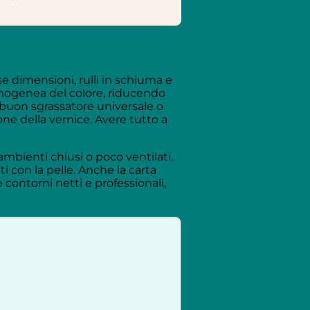
e dimensioni, rulli in schiuma e
 omogenea del colore, riducendo
n buon sgrassatore universale o
ne della vernice. Avere tutto a
ambienti chiusi o poco ventilati.
ti con la pelle. Anche la carta
ontorni netti e professionali,