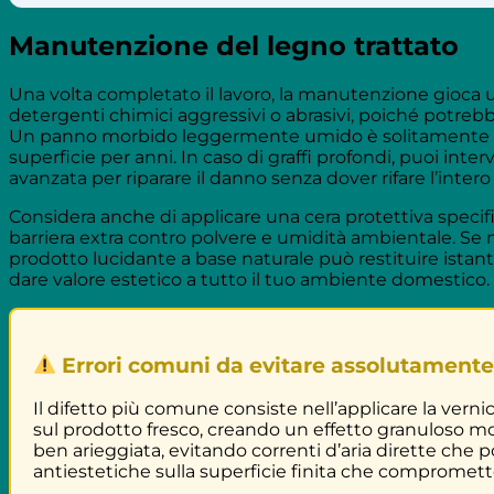
Manutenzione del legno trattato
Una volta completato il lavoro, la manutenzione gioca un 
detergenti chimici aggressivi o abrasivi, poiché potrebbe
Un panno morbido leggermente umido è solitamente suf
superficie per anni. In caso di graffi profondi, puoi in
avanzata per riparare il danno senza dover rifare l’inter
Considera anche di applicare una cera protettiva specifi
barriera extra contro polvere e umidità ambientale. Se n
prodotto lucidante a base naturale può restituire istan
dare valore estetico a tutto il tuo ambiente domestico.
Errori comuni da evitare assolutament
Il difetto più comune consiste nell’applicare la vern
sul prodotto fresco, creando un effetto granuloso molt
ben arieggiata, evitando correnti d’aria dirette che 
antiestetiche sulla superficie finita che compromette