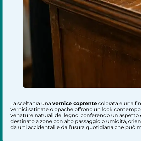
La scelta tra una
vernice coprente
colorata e una fi
vernici satinate o opache offrono un look contempor
venature naturali del legno, conferendo un aspetto ca
destinato a zone con alto passaggio o umidità, orient
da urti accidentali e dall’usura quotidiana che può mi