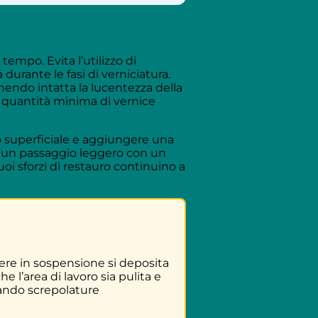
empo. Evita l’utilizzo di
durante le fasi di verniciatura.
ndo intatta la lucentezza della
na quantità minima di vernice
to superficiale e aggiungere una
le, un passaggio leggero con un
oi sforzi di restauro continuino a
vere in sospensione si deposita
 l’area di lavoro sia pulita e
sando screpolature