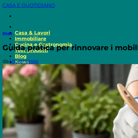
Salta
CASA E QUOTIDIANO
ai
contenuti
Casa & Lavori
News
Immobiliare
Cucina e Gastronomia
Guida pratica per rinnovare i mobili
Test prodotti
Blog
da
Vitaenergie
News