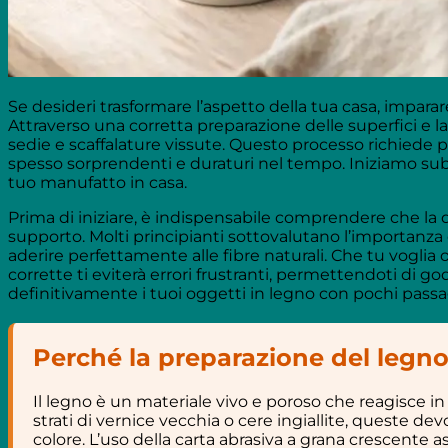
Se desideri trasformare l’aspetto della tua casa, impara
Attraverso una corretta preparazione delle superfici e l
sedie e scaffalature vissute. Questo processo richiede pa
spesso sorprendenti e duraturi nel tempo. Iniziamo subito
tuo manufatto in casa.
Prima di iniziare, è indispensabile comprendere che la q
supporto. Molti principianti sottovalutano l’importanza 
aderire perfettamente alle fibre naturali. Che tu vogli
corrette ti eviterà errori frustranti, permettendoti di 
definitivamente i tuoi oggetti in legno con pochi passag
Perché la preparazione del legno 
Il legno è un materiale vivo e poroso che reagisce i
strati di vernice vecchia o cere ingiallite, queste
colore. L’uso della carta abrasiva a grana crescente ass