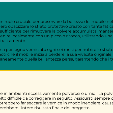
ruolo cruciale per preservare la bellezza del mobile nel t
ro opacizzare lo strato protettivo creato con tanta fatica 
ficiente per rimuovere la polvere accumulata, mantene
tervenire localmente con un piccolo ritocco, utilizzando u
o trattamento.
ca per legno verniciato ogni sei mesi per nutrire lo stra
oti che il mobile inizia a perdere la sua vivacità origina
taneamente quella brillantezza persa, garantendo che i tu
e
ice in ambienti eccessivamente polverosi o umidi. La pol
o difficile da correggere in seguito. Assicurati sempre che
potrebbero far seccare la vernice in modo irregolare, cau
rebbero l’intero risultato finale del progetto.