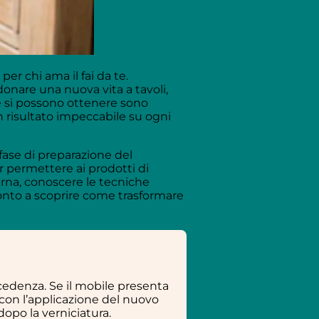
 chi ama il fai da te.
donare una nuova vita a tavoli,
he si possono ottenere sono
un risultato impeccabile su ogni
fase di preparazione del
r permettere ai prodotti di
erna, conoscere le tecniche
pronto a scoprire come trasformare
cedenza. Se il mobile presenta
con l’applicazione del nuovo
 dopo la verniciatura.