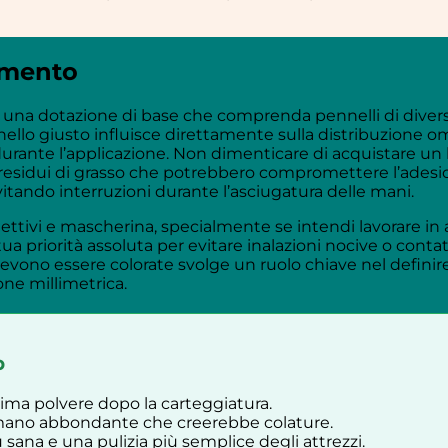
tamento
di una dotazione di base che comprenda pennelli di divers
nnello giusto influisce direttamente sulla distribuzione
e durante l’applicazione. Non dimenticare di acquistare u
e residui di grasso che potrebbero compromettere l’adesio
itando interruzioni durante l’asciugatura delle mani.
ettivi e mascherina, specialmente se intendi lavorare in 
 tua priorità assoluta per evitare inalazioni nocive o contat
no essere colorate svolge un ruolo chiave nel definire c
ne millimetrica.
p
tima polvere dopo la carteggiatura.
la mano abbondante che creerebbe colature.
 sana e una pulizia più semplice degli attrezzi.