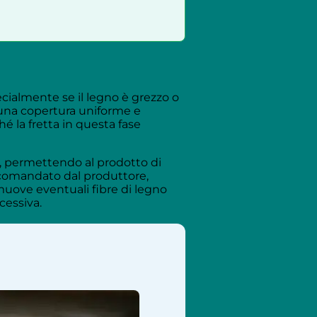
ecialmente se il legno è grezzo o
 una copertura uniforme e
é la fretta in questa fase
e, permettendo al prodotto di
ccomandato dal produttore,
imuove eventuali fibre di legno
cessiva.