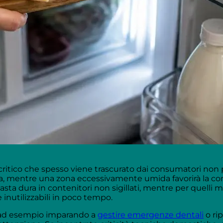
critico che spesso viene trascurato dai consumatori non 
nza, mentre una zona eccessivamente umida favorirà la co
pasta dura in contenitori non sigillati, mentre per quelli 
inutilizzabili in poco tempo.
, ad esempio imparando a
gestire emergenze dentali
o rip