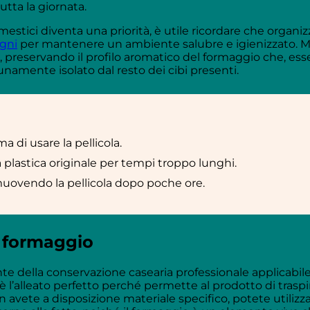
tta la giornata.
mestici diventa una priorità, è utile ricordare che organi
agni
per mantenere un ambiente salubre e igienizzato. Man
i, preservando il profilo aromatico del formaggio che, e
unamente isolato dal resto dei cibi presenti.
 di usare la pellicola.
 plastica originale per tempi troppo lunghi.
imuovendo la pellicola dopo poche ore.
l formaggio
te della conservazione casearia professionale applicabile
, è l’alleato perfetto perché permette al prodotto di tra
vete a disposizione materiale specifico, potete utilizzare