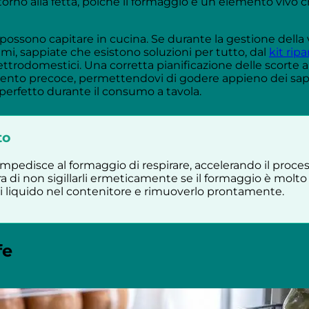
torno alla fetta, poiché il formaggio è un elemento vivo 
 possono capitare in cucina. Se durante la gestione della v
, sappiate che esistono soluzioni per tutto, dal
kit rip
rodomestici. Una corretta pianificazione delle scorte al
amento precoce, permettendovi di godere appieno dei sapor
erfetto durante il consumo a tavola.
to
a impedisce al formaggio di respirare, accelerando il proc
ra di non sigillarli ermeticamente se il formaggio è molto
di liquido nel contenitore e rimuoverlo prontamente.
fe