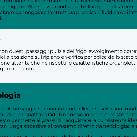
 attenzione. Se incontrate criticità tecniche domestiche,
ta migliore. Allo stesso modo, controllare periodicamente
ebbero danneggiare la struttura proteica e lipidica dei l
.
e
n questi passaggi: pulizia del frigo, avvolgimento corre
o della posizione sul ripiano e verifica periodica dello stat
ione attenta che ne rispetti le caratteristiche organolet
 ogni momento.
ologia
il formaggio stagionato può tollerare oscillazioni moderat
i due e i quattro gradi. Un consiglio d’oro consiste nel tog
o permette ai grassi di riacquistare la consistenza ideal
ran lunga superiore al consumo diretto da freddo glacial
opri acquisti è un segno distintivo del vero appassionat