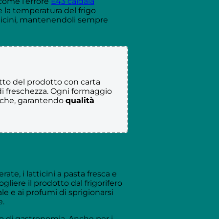
 come l’errore
E43 caldaia
 la temperatura del frigo
atticini, mantenendoli sempre
tto del prodotto con carta
o di freschezza. Ogni formaggio
tiche, garantendo
qualità
e, i latticini a pasta fresca e
liere il prodotto dal frigorifero
e e ai profumi di sprigionarsi
e.
o di gastronomia. Anche per i