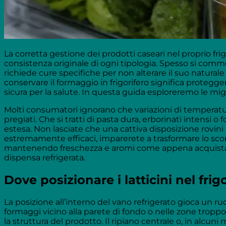
La corretta gestione dei prodotti caseari nel proprio fr
consistenza originale di ogni tipologia. Spesso si comme
richiede cure specifiche per non alterare il suo natura
conservare il formaggio in frigorifero significa protegg
sicura per la salute. In questa guida esploreremo le mig
Molti consumatori ignorano che variazioni di temperatu
pregiati. Che si tratti di pasta dura, erborinati intensi 
estesa. Non lasciate che una cattiva disposizione rovini
estremamente efficaci, imparerete a trasformare lo scom
mantenendo freschezza e aromi come appena acquistati 
dispensa refrigerata.
Dove posizionare i latticini nel frig
La posizione all’interno del vano refrigerato gioca un ruol
formaggi vicino alla parete di fondo o nelle zone tropp
la struttura del prodotto. Il ripiano centrale o, in alcuni