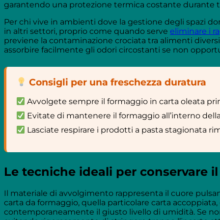
garantendo una protezione termica costante durante tu
Per chi vive in ambienti dove la gestione degli spazi do
in altri settori, proprio come quando serve
eliminare i r
previene la contaminazione crociata tra alimenti divers
assorbire facilmente gli odori circostanti se non opport
Consigli per una freschezza duratura
Avvolgete sempre il formaggio in carta oleata prima
Evitate di mantenere il formaggio all’interno della
Lasciate respirare i prodotti a pasta stagionata r
Le tecniche ideali per conservare i
Il materiale di avvolgimento rappresenta il cuore pulsan
carta da formaggio, quella particolare carta accoppiata
contemporaneamente il giusto livello di umidità. Se non a