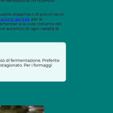
che necessita di un ricambio
ostra dispensa o di piccoli lavori
arazione dentale
per le
imentari e la cura costante del
i autentici di ogni varietà di
esso di fermentazione. Preferite
 stagionato. Per i formaggi