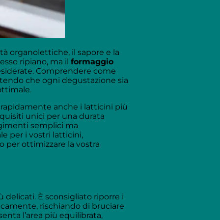
à organolettiche, il sapore e la
esso ripiano, ma il
formaggio
indesiderate. Comprendere come
rantendo che ogni degustazione sia
ottimale.
apidamente anche i latticini più
equisiti unici per una durata
orgimenti semplici ma
er i vostri latticini,
per ottimizzare la vostra
 delicati. È sconsigliato riporre i
icamente, rischiando di bruciare
senta l’area più equilibrata,