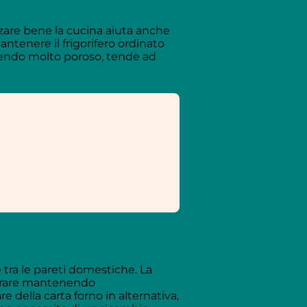
zzare bene la cucina aiuta anche
tenere il frigorifero ordinato
ssendo molto poroso, tende ad
 tra le pareti domestiche. La
spirare mantenendo
 della carta forno in alternativa,