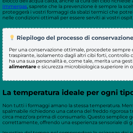
blocco dell’acqua calda, anche la cura del cibo richiede
Immergas
, saprete che la prevenzione è sempre la scel
proteggerà i vostri formaggi da sbalzi termici che potr
nelle condizioni ottimali per essere serviti ai vostri ospiti
Riepilogo del processo di conservazion
Per una conservazione ottimale, procedete sempre co
traspirante, isolamento dagli altri cibi forti, controll
ha una sua personalità e, come tale, merita una gest
alimentare
e sicurezza microbiologica superiore in
La temperatura ideale per ogni tip
Non tutti i formaggi amano la stessa temperatura. Mentre 
spalmabile richiedono una catena del freddo rigorosa tra 
circa mezz’ora prima di consumarlo. Questo semplice gest
correttamente, offrendo una esperienza sensoriale di g
Investire del tempo nel comprendere le esigenze dei pr