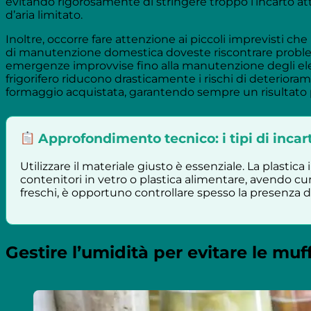
evitando rigorosamente di stringere troppo l’incarto at
d’aria limitato.
Inoltre, occorre fare attenzione ai piccoli imprevisti che
di manutenzione domestica doveste riscontrare problemi
emergenze improvvise fino alla manutenzione degli elett
frigorifero riducono drasticamente i rischi di deterior
formaggio acquistata, garantendo sempre un risultato p
Approfondimento tecnico: i tipi di incar
Utilizzare il materiale giusto è essenziale. La plastic
contenitori in vetro o plastica alimentare, avendo cu
freschi, è opportuno controllare spesso la presenza 
Gestire l’umidità per evitare le muf