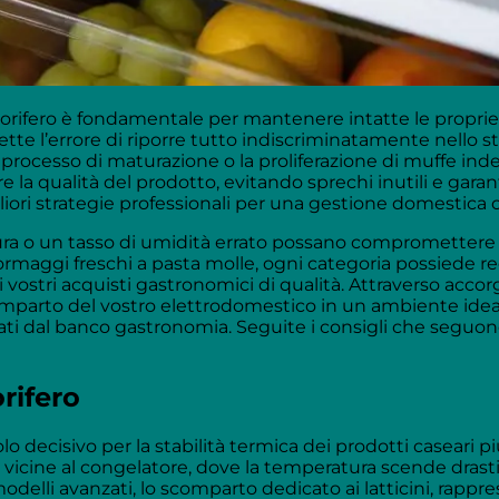
igorifero è fondamentale per mantenere intatte le propriet
tte l’errore di riporre tutto indiscriminatamente nello st
le processo di maturazione o la proliferazione di muffe 
ere la qualità del prodotto, evitando sprechi inutili e ga
liori strategie professionali per una gestione domestica 
ra o un tasso di umidità errato possano compromettere r
o formaggi freschi a pasta molle, ogni categoria possiede r
 i vostri acquisti gastronomici di qualità. Attraverso acc
parto del vostro elettrodomestico in un ambiente ideale p
dal banco gastronomia. Seguite i consigli che seguono 
orifero
o decisivo per la stabilità termica dei prodotti caseari più
o vicine al congelatore, dove la temperatura scende drast
 modelli avanzati, lo scomparto dedicato ai latticini, rappre