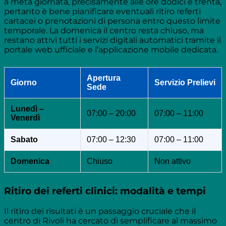
a metà giornata, precisamente alle ore dodici e trenta,
pertanto è bene pianificare eventuali ritiro referti
cartacei o prenotazioni di persona entro questo limite
temporale. La domenica il centro resta chiuso, ma
restano attivi tutti i servizi digitali automatici tramite il
portale web ufficiale e l’applicazione mobile dedicata.
Apertura
Giorno
Servizio Prelievi
Sede
Lunedì –
07:00 – 20:00
07:00 – 11:00
Venerdì
Sabato
07:00 – 12:30
07:00 – 11:00
Domenica
Chiuso
Non attivo
Ritiro dei referti clinici: modalità e tempi
Il ritiro dei risultati è un passaggio cruciale che il
centro di Rivoli ha cercato di semplificare al massimo