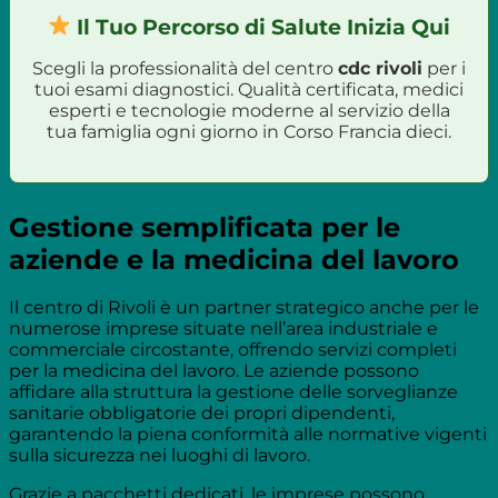
Il Tuo Percorso di Salute Inizia Qui
Scegli la professionalità del centro
cdc rivoli
per i
tuoi esami diagnostici. Qualità certificata, medici
esperti e tecnologie moderne al servizio della
tua famiglia ogni giorno in Corso Francia dieci.
Gestione semplificata per le
aziende e la medicina del lavoro
Il centro di Rivoli è un partner strategico anche per le
numerose imprese situate nell’area industriale e
commerciale circostante, offrendo servizi completi
per la medicina del lavoro. Le aziende possono
affidare alla struttura la gestione delle sorveglianze
sanitarie obbligatorie dei propri dipendenti,
garantendo la piena conformità alle normative vigenti
sulla sicurezza nei luoghi di lavoro.
Grazie a pacchetti dedicati, le imprese possono