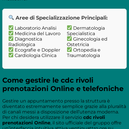
Aree di Specializzazione Principali:
Laboratorio Analisi
Dermatologia
Medicina del Lavoro
Specialistica
Diagnostica
Ginecologia ed
Radiologica
Ostetricia
Ecografie e Doppler
Ortopedia e
Cardiologia Clinica
Traumatologia
Come gestire le cdc rivoli
prenotazioni Online e telefoniche
Gestire un appuntamento presso la struttura è
diventato estremamente semplice grazie alla pluralità
di canali messi a disposizione dell’utenza moderna.
Per chi desidera utilizzare il servizio
cdc rivoli
prenotazioni Online
, il sito ufficiale del gruppo offre
un’interfaccia intuitiva attiva ventiquattro ore su