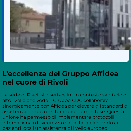
L’eccellenza del Gruppo Affidea
nel cuore di Rivoli
La sede di Rivoli si inserisce in un contesto sanitario di
alto livello che vede il Gruppo CDC collaborare
sinergicamente con Affidea per elevare gli standard di
assistenza medica nel territorio piemontese. Questa
unione ha permesso di implementare protocolli
internazionali di sicurezza e qualità, garantendo ai
pazienti locali un’assistenza di livello europeo