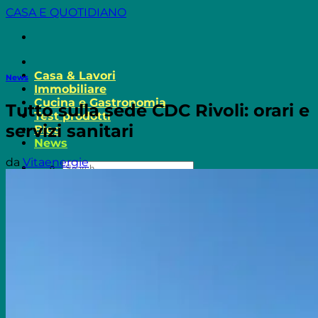
Salta
CASA E QUOTIDIANO
ai
contenuti
Casa & Lavori
News
Immobiliare
Cucina e Gastronomia
Tutto sulla sede CDC Rivoli: orari e
Test prodotti
servizi sanitari
Blog
News
da
Vitaenergie