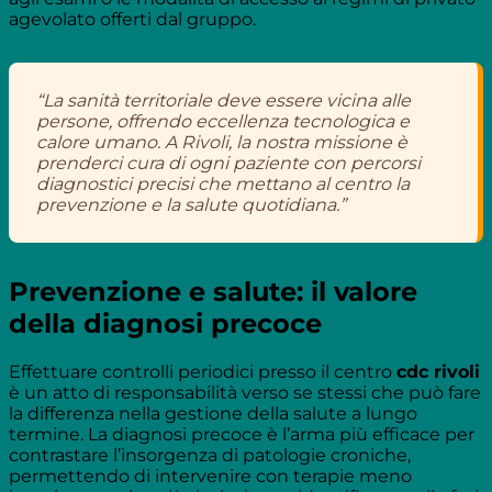
agevolato offerti dal gruppo.
“La sanità territoriale deve essere vicina alle
persone, offrendo eccellenza tecnologica e
calore umano. A Rivoli, la nostra missione è
prenderci cura di ogni paziente con percorsi
diagnostici precisi che mettano al centro la
prevenzione e la salute quotidiana.”
Prevenzione e salute: il valore
della diagnosi precoce
Effettuare controlli periodici presso il centro
cdc rivoli
è un atto di responsabilità verso se stessi che può fare
la differenza nella gestione della salute a lungo
termine. La diagnosi precoce è l’arma più efficace per
contrastare l’insorgenza di patologie croniche,
permettendo di intervenire con terapie meno