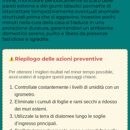
Infine, monitorare periodicamente lo stato delle
pareti esterne e dei giunti idraulici permette di
intercettare tempestivamente eventuali anomalie
strutturali prima che si aggravino. Investire pochi
minuti nella cura della casa si traduce in una
protezione duratura, garantendovi un ambiente
domestico sereno, pulito e libero da presenze
fastidiose e sgradite.
Riepilogo delle azioni preventive
Per ottenere i migliori risultati nel minor tempo possibile,
assicuratevi di seguire questi passaggi chiave:
Controllate costantemente i livelli di umidità con un
igrometro.
Eliminate i cumuli di foglie e rami secchi a ridosso
dei muri esterni.
Utilizzate la terra di diatomee lungo le soglie
d’ingresso principali.