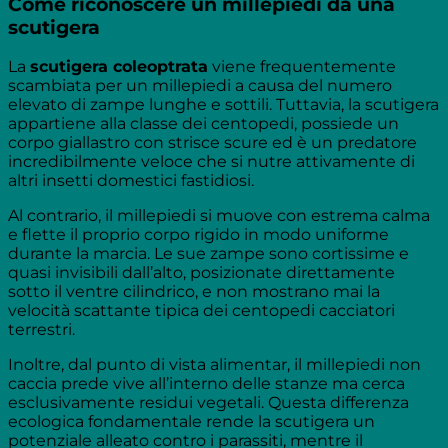
Come riconoscere un millepiedi da una
scutigera
La
scutigera coleoptrata
viene frequentemente
scambiata per un millepiedi a causa del numero
elevato di zampe lunghe e sottili. Tuttavia, la scutigera
appartiene alla classe dei centopedi, possiede un
corpo giallastro con strisce scure ed è un predatore
incredibilmente veloce che si nutre attivamente di
altri insetti domestici fastidiosi.
Al contrario, il millepiedi si muove con estrema calma
e flette il proprio corpo rigido in modo uniforme
durante la marcia. Le sue zampe sono cortissime e
quasi invisibili dall’alto, posizionate direttamente
sotto il ventre cilindrico, e non mostrano mai la
velocità scattante tipica dei centopedi cacciatori
terrestri.
Inoltre, dal punto di vista alimentar, il millepiedi non
caccia prede vive all’interno delle stanze ma cerca
esclusivamente residui vegetali. Questa differenza
ecologica fondamentale rende la scutigera un
potenziale alleato contro i parassiti, mentre il