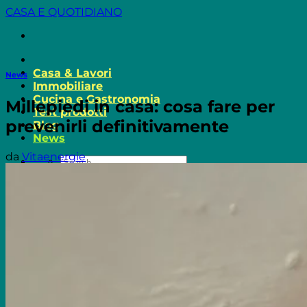
Salta
CASA E QUOTIDIANO
ai
contenuti
Casa & Lavori
News
Immobiliare
Cucina e Gastronomia
Millepiedi in casa: cosa fare per
Test prodotti
prevenirli definitivamente
Blog
News
da
Vitaenergie