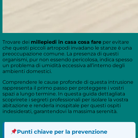
Trovare dei
millepiedi in casa cosa fare
per evitare
che questi piccoli artropodi invadano le stanze è una
preoccupazione comune. La presenza di questi
organismi, pur non essendo pericolosa, indica spesso
un problema di umidità eccessiva all’interno degli
ambienti domestici.
Comprendere le cause profonde di questa intrusione
rappresenta il primo passo per proteggere i vostri
spazi a lungo termine. In questa guida dettagliata
scoprirete i segreti professionali per isolare la vostra
abitazione e renderla inospitale per questi ospiti
indesiderati, garantendovi la massima serenità.
Punti chiave per la prevenzione