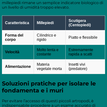
millepiedi rimane un semplice indicatore biologico di
un livello di umidità troppo elevato.
Scutigera
Caratteristica
Millepiedi
(Centopiedi)
Forma del
Cilindrico e
Piatto e flessibile
corpo
rigido
Molto lenta e
Estremamente
Velocità
costante
rapida a scatti
Materia
Insetti vivi
Alimentazione
vegetale morta
(predatore)
Soluzioni pratiche per isolare le
fondamenta e i muri
Per evitare l’accesso di questi piccoli artropodi, è
indispensabile procedere a un esame accurato di