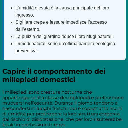
L’umidità elevata è la causa principale del loro
ingresso.
Sigillare crepe e fessure impedisce l’accesso
dall’esterno.
La pulizia del giardino riduce i loro rifugi naturali.
I rimedi naturali sono un’ottima barriera ecologica
preventiva.
Capire il comportamento dei
millepiedi domestici
I millepiedi sono creature notturne che
appartengono alla classe dei diplopodi e preferiscono
muoversi nell’oscurità. Durante il giorno tendono a
nascondersi in luoghi freschi, bui e soprattutto ricchi
di umidità per proteggere la loro struttura corporea
dal rischio di disidratazione, che per loro risulterebbe
fatale in pochissimo tempo.