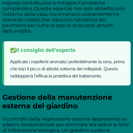
ingressi contribuisce a mitigare il problema
complessivo. Queste essenze non solo abbelliscono
l’esterno della casa, ma emanano costantemente
sostanze volatili che riducono l’attrattiva del
perimetro per tutte le specie striscianti amanti
dell’umidità.
Il consiglio dell’esperto
Applicate i repellenti aromatici preferibilmente la sera, prima
che inizi il picco di attività notturna dei millepiedi. Questo
raddoppierà l’efficacia protettiva del trattamento.
Gestione della manutenzione
esterna del giardino
Il controllo della vegetazione esterna rappresenta un
pilastro fondamentale per eliminare alla radice le fonti
di infestazione biologica. Un giardino curato e