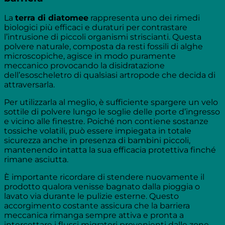
La
terra di diatomee
rappresenta uno dei rimedi
biologici più efficaci e duraturi per contrastare
l’intrusione di piccoli organismi striscianti. Questa
polvere naturale, composta da resti fossili di alghe
microscopiche, agisce in modo puramente
meccanico provocando la disidratazione
dell’esoscheletro di qualsiasi artropode che decida di
attraversarla.
Per utilizzarla al meglio, è sufficiente spargere un velo
sottile di polvere lungo le soglie delle porte d’ingresso
e vicino alle finestre. Poiché non contiene sostanze
tossiche volatili, può essere impiegata in totale
sicurezza anche in presenza di bambini piccoli,
mantenendo intatta la sua efficacia protettiva finché
rimane asciutta.
È importante ricordare di stendere nuovamente il
prodotto qualora venisse bagnato dalla pioggia o
lavato via durante le pulizie esterne. Questo
accorgimento costante assicura che la barriera
meccanica rimanga sempre attiva e pronta a
intercettare i flussi migratori provenienti dalle zone