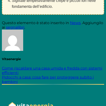
Sigillate tempestivamente crepe e piccoli fori nelle
fondamenta dell’edificio.
Questo elemento è stato inserito in
News
. Aggiungilo
ai
segnalibri
.
Vitaenergie
Come riscaldare una casa umida e fredda con sistemi
efficienti
Pidocchi a casa: cosa fare per proteggere subito i
bambini
vita
energia