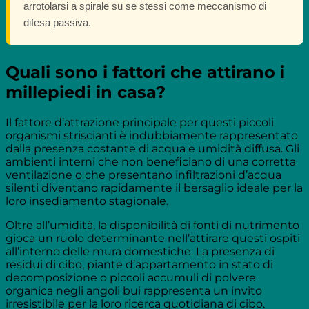
arrotolarsi a spirale su se stessi come meccanismo di
difesa passiva.
Quali sono i fattori che attirano i
millepiedi in casa?
Il fattore d’attrazione principale per questi piccoli
organismi striscianti è indubbiamente rappresentato
dalla presenza costante di acqua e umidità diffusa. Gli
ambienti interni che non beneficiano di una corretta
ventilazione o che presentano infiltrazioni d’acqua
silenti diventano rapidamente il bersaglio ideale per la
loro insediamento stagionale.
Oltre all’umidità, la disponibilità di fonti di nutrimento
gioca un ruolo determinante nell’attirare questi ospiti
all’interno delle mura domestiche. La presenza di
residui di cibo, piante d’appartamento in stato di
decomposizione o piccoli accumuli di polvere
organica negli angoli bui rappresenta un invito
irresistibile per la loro ricerca quotidiana di cibo.