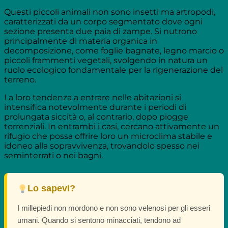
Questi piccoli animali non sono insetti ma artropodi,
caratterizzati da un corpo segmentato dove ogni
sezione presenta due paia di zampe. Si nutrono
principalmente di materia organica in
decomposizione, come foglie bagnate, legno marcio o
piccoli frammenti vegetali, svolgendo in natura un
ruolo ecologico fondamentale per la rigenerazione del
terreno.
La loro tendenza a entrare nelle abitazioni si
intensifica notevolmente durante i periodi di
prolungata siccità o, al contrario, dopo piogge
torrenziali. In entrambi i casi, cercano attivamente un
rifugio che possa offrire loro un microclima stabile e
idoneo alla sopravvivenza, trovandolo spesso nei
seminterrati o nei bagni.
Lo sapevi?
I millepiedi non mordono e non sono velenosi per gli esseri
umani. Quando si sentono minacciati, tendono ad