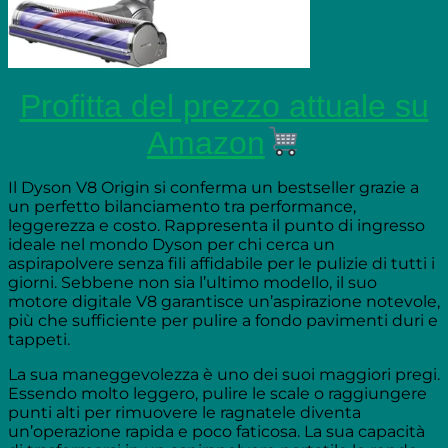
Profitta del prezzo attuale su
Amazon
Il Dyson V8 Origin si conferma un bestseller grazie a
un perfetto bilanciamento tra performance,
leggerezza e costo. Rappresenta il punto di ingresso
ideale nel mondo Dyson per chi cerca un
aspirapolvere senza fili affidabile per le pulizie di tutti i
giorni. Sebbene non sia l’ultimo modello, il suo
motore digitale V8 garantisce un’aspirazione notevole,
più che sufficiente per pulire a fondo pavimenti duri e
tappeti.
La sua maneggevolezza è uno dei suoi maggiori pregi.
Essendo molto leggero, pulire le scale o raggiungere
punti alti per rimuovere le ragnatele diventa
un’operazione rapida e poco faticosa. La sua capacità