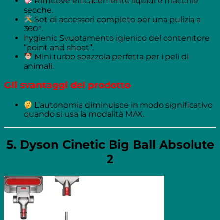
Rimuove efficacemente liquidi e macchie
secche.
Set di accessori completo per una pulizia a
360°.
hygienic Svuotamento igienico del contenitore
“point and shoot”.
Mini turbo spazzola perfetta per i peli di
animali.
Gli svantaggi del prodotto
L’autonomia diminuisce in modo significativo
quando si usa la modalità MAX.
5. Dyson Cinetic Big Ball Absolute
2