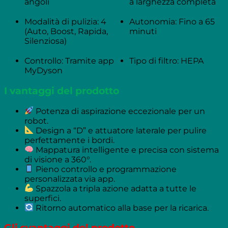
angoli
a larghezza completa
Modalità di pulizia: 4
Autonomia: Fino a 65
(Auto, Boost, Rapida,
minuti
Silenziosa)
Controllo: Tramite app
Tipo di filtro: HEPA
MyDyson
I vantaggi del prodotto
Potenza di aspirazione eccezionale per un
robot.
Design a “D” e attuatore laterale per pulire
perfettamente i bordi.
Mappatura intelligente e precisa con sistema
di visione a 360°.
Pieno controllo e programmazione
personalizzata via app.
Spazzola a tripla azione adatta a tutte le
superfici.
Ritorno automatico alla base per la ricarica.
Gli svantaggi del prodotto