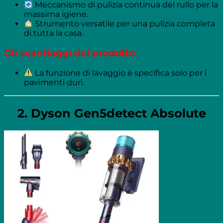
Meccanismo di pulizia continua del rullo per la
massima igiene.
Strumento versatile per una pulizia completa
di tutta la casa.
Gli svantiaggi del prodotto
La funzione di lavaggio è specifica solo per i
pavimenti duri.
2. Dyson Gen5detect Absolute