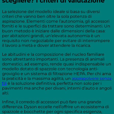
scegliere? I criteri di valutazione
La selezione del modello ideale si basa su diversi
criteri che vanno ben oltre la sola potenza di
aspirazione. Elementi come l’autonomia, gli accessori
forniti e le superfici da trattare sono determinanti. Un
buon metodo è iniziare dalle dimensioni della casa:
per abitazioni grandi, un’elevata autonomia è un
requisito non negoziabile per evitare di interrompere
il lavoro a metà e dover attendere la ricarica.
Le abitudini e la composizione del nucleo familiare
sono altrettanto importanti. La presenza di animali
domestici, ad esempio, rende quasi indispensabile un
modello dotato di spazzole con tecnologia anti-
groviglio e un sistema di filtrazione HEPA. Per chi ama
la praticità e la massima agilità, un
aspirapolvere senza
fili
è la soluzione definitiva, perfetta non solo per i
pavimenti ma anche per divani, interni d’auto e angoli
alti.
Infine, il corredo di accessori può fare una grande
differenza. Dyson eccelle nell’offrire un ecosistema di
spazzole e bocchette per ogni specifica esigenza,