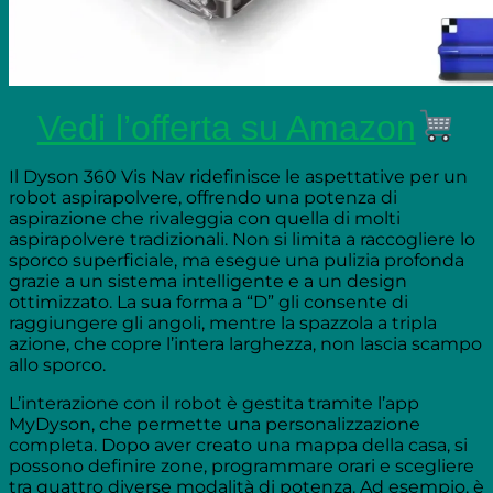
Vedi l’offerta su Amazon
Il Dyson 360 Vis Nav ridefinisce le aspettative per un
robot aspirapolvere, offrendo una potenza di
aspirazione che rivaleggia con quella di molti
aspirapolvere tradizionali. Non si limita a raccogliere lo
sporco superficiale, ma esegue una pulizia profonda
grazie a un sistema intelligente e a un design
ottimizzato. La sua forma a “D” gli consente di
raggiungere gli angoli, mentre la spazzola a tripla
azione, che copre l’intera larghezza, non lascia scampo
allo sporco.
L’interazione con il robot è gestita tramite l’app
MyDyson, che permette una personalizzazione
completa. Dopo aver creato una mappa della casa, si
possono definire zone, programmare orari e scegliere
tra quattro diverse modalità di potenza. Ad esempio, è