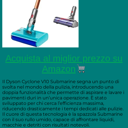
Acquista al miglior prezzo su
Amazon
Il Dyson Cyclone V10 Submarine segna un punto di
svolta nel mondo della pulizia, introducendo una
doppia funzionalità che permette di aspirare e lavare i
pavimenti duri in un’unica operazione. È stato
sviluppato per chi cerca l’efficienza massima,
riducendo drasticamente i tempi dedicati alle pulizie.
Il cuore di questa tecnologia è la spazzola Submarine
con il suo rullo umido, capace di affrontare liquidi,
macchie e detriti con risultati notevoli.