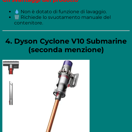
Non è dotato di funzione di lavaggio.
Richiede lo svuotamento manuale del
contenitore.
4. Dyson Cyclone V10 Submarine
(seconda menzione)