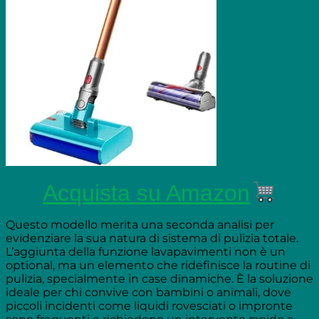
Acquista su Amazon
Questo modello merita una seconda analisi per
evidenziare la sua natura di sistema di pulizia totale.
L’aggiunta della funzione lavapavimenti non è un
optional, ma un elemento che ridefinisce la routine di
pulizia, specialmente in case dinamiche. È la soluzione
ideale per chi convive con bambini o animali, dove
piccoli incidenti come liquidi rovesciati o impronte