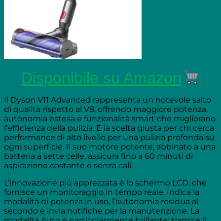
Disponibile su Amazon
Il Dyson V11 Advanced rappresenta un notevole salto
di qualità rispetto al V8, offrendo maggiore potenza,
autonomia estesa e funzionalità smart che migliorano
l’efficienza della pulizia. È la scelta giusta per chi cerca
performance di alto livello per una pulizia profonda su
ogni superficie. Il suo motore potente, abbinato a una
batteria a sette celle, assicura fino a 60 minuti di
aspirazione costante e senza cali.
L’innovazione più apprezzata è lo schermo LCD, che
fornisce un monitoraggio in tempo reale. Indica la
modalità di potenza in uso, l’autonomia residua al
secondo e invia notifiche per la manutenzione. La
modalità Auto è particolarmente brillante: tramite il