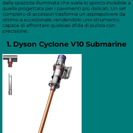
dalla spazzola illuminata che svela lo sporco invisibile a
quella progettata per i pavimenti più delicati. Un set
completo di accessori trasforma un aspirapolvere da
ottimo a eccezionale, rendendolo uno strumento
capace di affrontare qualsiasi sfida di pulizia con
precisione.
1. Dyson Cyclone V10 Submarine