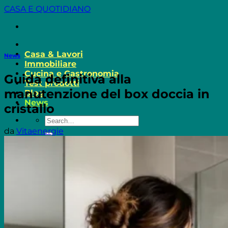
Salta
CASA E QUOTIDIANO
ai
contenuti
Casa & Lavori
News
Immobiliare
Cucina e Gastronomia
Guida definitiva alla
Test prodotti
manutenzione del box doccia in
Blog
News
cristallo
da
Vitaenergie