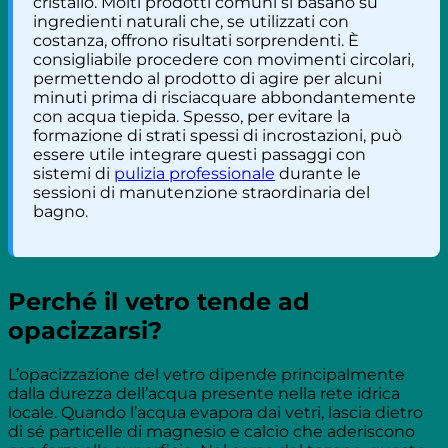
cristallo. Molti prodotti comuni si basano su
ingredienti naturali che, se utilizzati con
costanza, offrono risultati sorprendenti. È
consigliabile procedere con movimenti circolari,
permettendo al prodotto di agire per alcuni
minuti prima di risciacquare abbondantemente
con acqua tiepida. Spesso, per evitare la
formazione di strati spessi di incrostazioni, può
essere utile integrare questi passaggi con
sistemi di
pulizia professionale
durante le
sessioni di manutenzione straordinaria del
bagno.
Perché il vetro tende ad
opacizzarsi?
L’opacizzazione del vetro dipende principalmente
dalla durezza dell’acqua presente nella rete idrica
locale. Quando l’acqua evapora dai vetri, lascia dietro
di sé particelle di magnesio e calcio che aderiscono