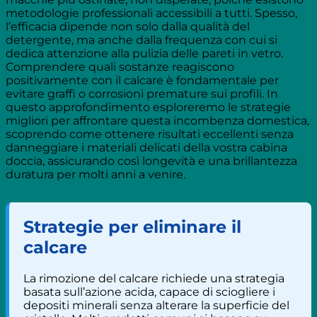
metodologie professionali accessibili a tutti. Spesso,
l’efficacia dipende non solo dalla qualità del
detergente, ma anche dalla frequenza con cui si
dedica attenzione alla pulizia delle pareti in vetro.
Comprendere quali sostanze reagiscono
positivamente con il calcare è fondamentale per
evitare graffi o corrosioni premature sui profili. In
questo approfondimento esploreremo le strategie
migliori per affrontare questa incombenza domestica,
scoprendo come ottenere risultati eccellenti senza
danneggiare i materiali delicati della vostra cabina
doccia, assicurando così longevità e una brillantezza
duratura per molti anni a venire.
Strategie per eliminare il
calcare
La rimozione del calcare richiede una strategia
basata sull’azione acida, capace di sciogliere i
depositi minerali senza alterare la superficie del