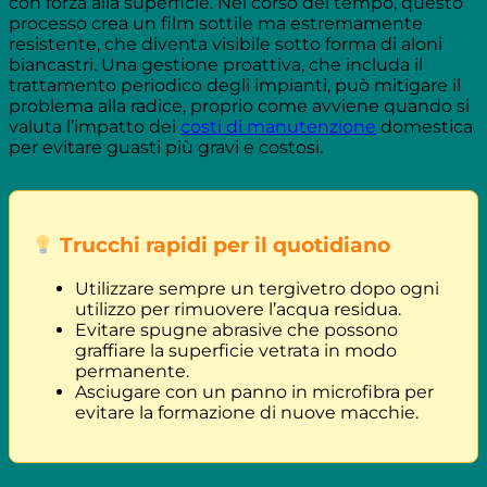
con forza alla superficie. Nel corso del tempo, questo
processo crea un film sottile ma estremamente
resistente, che diventa visibile sotto forma di aloni
biancastri. Una gestione proattiva, che includa il
trattamento periodico degli impianti, può mitigare il
problema alla radice, proprio come avviene quando si
valuta l’impatto dei
costi di manutenzione
domestica
per evitare guasti più gravi e costosi.
Trucchi rapidi per il quotidiano
Utilizzare sempre un tergivetro dopo ogni
utilizzo per rimuovere l’acqua residua.
Evitare spugne abrasive che possono
graffiare la superficie vetrata in modo
permanente.
Asciugare con un panno in microfibra per
evitare la formazione di nuove macchie.