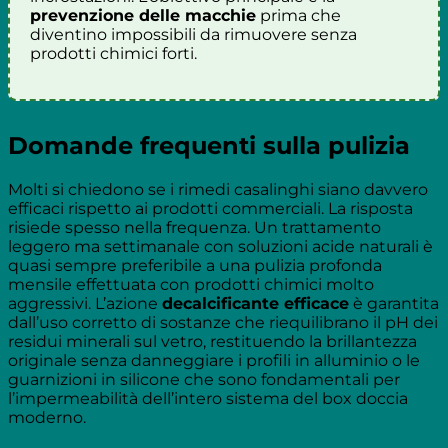
prevenzione delle macchie
prima che
diventino impossibili da rimuovere senza
prodotti chimici forti.
Domande frequenti sulla pulizia
Molti si chiedono se i rimedi casalinghi siano davvero
efficaci rispetto ai prodotti commerciali. La risposta
risiede spesso nella frequenza. Un trattamento
leggero ma settimanale con soluzioni acide naturali è
quasi sempre preferibile a una pulizia profonda
mensile effettuata con prodotti chimici molto
aggressivi. L’azione
decalcificante efficace
è garantita
dall’uso corretto di sostanze che riequilibrano il pH dei
residui minerali sul vetro, restituendo la brillantezza
originale senza danneggiare i profili in alluminio o le
guarnizioni in silicone che sono fondamentali per
l’impermeabilità dell’intero sistema del box doccia
moderno.