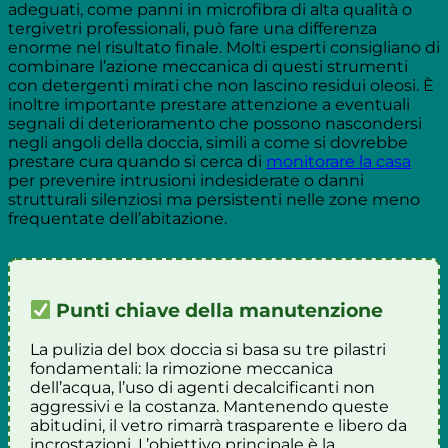
adeguati, come panni in microfibra di alta qualità o
tergivetri professionali, può fare una differenza
enorme nel risultato finale. Molti esperti consigliano di
combinare l’azione meccanica di questi strumenti
con detergenti mirati che non lascino residui oleosi. È
inoltre importante prestare attenzione a eventuali
segnali di deterioramento che possono nascondersi
negli angoli della doccia, simili a come si dovrebbe
prestare cura quando si cerca di
monitorare la casa
per prevenire intrusioni indesiderate o danni
strutturali silenziosi ma persistenti nelle zone meno
frequentate dell’abitazione.
Punti chiave della manutenzione
La pulizia del box doccia si basa su tre pilastri
fondamentali: la rimozione meccanica
dell’acqua, l’uso di agenti decalcificanti non
aggressivi e la costanza. Mantenendo queste
abitudini, il vetro rimarrà trasparente e libero da
incrostazioni. L’obiettivo principale è la