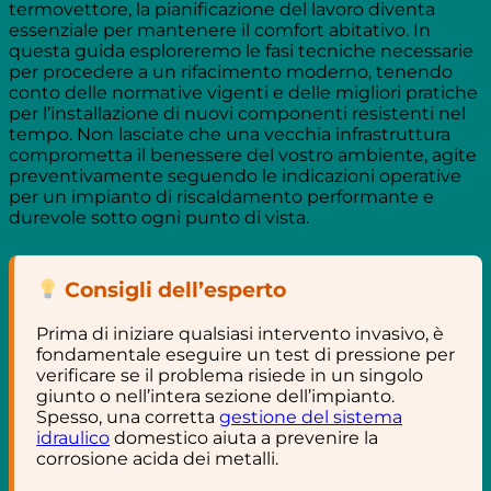
termovettore, la pianificazione del lavoro diventa
essenziale per mantenere il comfort abitativo. In
questa guida esploreremo le fasi tecniche necessarie
per procedere a un rifacimento moderno, tenendo
conto delle normative vigenti e delle migliori pratiche
per l’installazione di nuovi componenti resistenti nel
tempo. Non lasciate che una vecchia infrastruttura
comprometta il benessere del vostro ambiente, agite
preventivamente seguendo le indicazioni operative
per un impianto di riscaldamento performante e
durevole sotto ogni punto di vista.
Consigli dell’esperto
Prima di iniziare qualsiasi intervento invasivo, è
fondamentale eseguire un test di pressione per
verificare se il problema risiede in un singolo
giunto o nell’intera sezione dell’impianto.
Spesso, una corretta
gestione del sistema
idraulico
domestico aiuta a prevenire la
corrosione acida dei metalli.