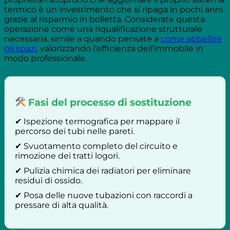
termico è un investimento che si ripaga in pochi anni
grazie al risparmio in bolletta. Considerate questa
operazione come una riqualificazione strutturale
necessaria, simile a quando pensate a
come abbellire
gli spazi
, valorizzando l’efficienza dell’immobile in
modo professionale.
Fasi del processo di sostituzione
✔ Ispezione termografica per mappare il
percorso dei tubi nelle pareti.
✔ Svuotamento completo del circuito e
rimozione dei tratti logori.
✔ Pulizia chimica dei radiatori per eliminare
residui di ossido.
✔ Posa delle nuove tubazioni con raccordi a
pressare di alta qualità.