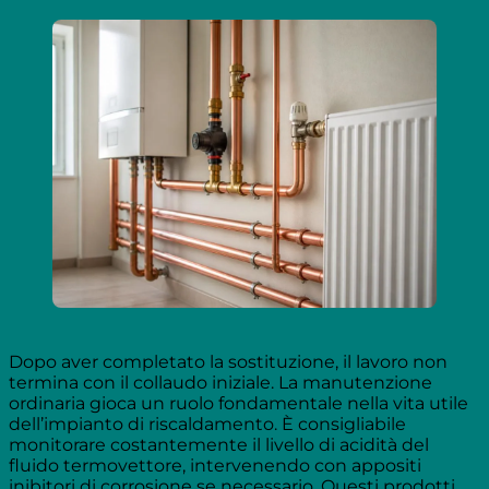
Dopo aver completato la sostituzione, il lavoro non
termina con il collaudo iniziale. La manutenzione
ordinaria gioca un ruolo fondamentale nella vita utile
dell’impianto di riscaldamento. È consigliabile
monitorare costantemente il livello di acidità del
fluido termovettore, intervenendo con appositi
inibitori di corrosione se necessario. Questi prodotti