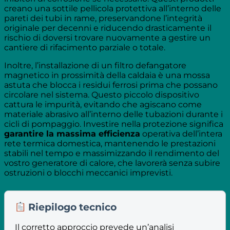
creano una sottile pellicola protettiva all’interno delle
pareti dei tubi in rame, preservandone l’integrità
originale per decenni e riducendo drasticamente il
rischio di doversi trovare nuovamente a gestire un
cantiere di rifacimento parziale o totale.
Inoltre, l’installazione di un filtro defangatore
magnetico in prossimità della caldaia è una mossa
astuta che blocca i residui ferrosi prima che possano
circolare nel sistema. Questo piccolo dispositivo
cattura le impurità, evitando che agiscano come
materiale abrasivo all’interno delle tubazioni durante i
cicli di pompaggio. Investire nella protezione significa
garantire la massima efficienza
operativa dell’intera
rete termica domestica, mantenendo le prestazioni
stabili nel tempo e massimizzando il rendimento del
vostro generatore di calore, che lavorerà senza subire
ostruzioni o blocchi meccanici imprevisti.
Riepilogo tecnico
Il corretto approccio prevede un’analisi