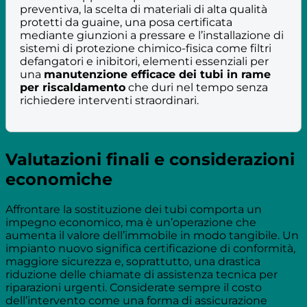
preventiva, la scelta di materiali di alta qualità
protetti da guaine, una posa certificata
mediante giunzioni a pressare e l’installazione di
sistemi di protezione chimico-fisica come filtri
defangatori e inibitori, elementi essenziali per
una
manutenzione efficace dei tubi in rame
per riscaldamento
che duri nel tempo senza
richiedere interventi straordinari.
Valutazioni finali e considerazioni
economiche
Affrontare la sostituzione dei tubi comporta un
impegno economico, ma è un’operazione che
aumenta il valore dell’immobile in modo tangibile. Un
impianto nuovo significa certificazione di conformità,
maggiore sicurezza e, soprattutto, una drastica
riduzione delle chiamate di assistenza tecnica per
riparazioni urgenti. Considerate sempre il costo
dell’intervento come una forma di assicurazione