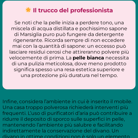
Il trucco del professionista
Se noti che la pelle inizia a perdere tono, una
miscela di acqua distillata e pochissimo sapone
di Marsiglia puro può fungere da detergente
rigenerante. Ricorda sempre di non eccedere
mai con la quantità di sapone: un eccesso può
lasciare residui cerosi che attireranno polvere più
velocemente di prima. La
pelle bianca
necessita
di una pulizia meticolosa, dove meno prodotto
significa spesso una resa estetica superiore e
una protezione più duratura nel tempo.
Infine, considera l’ambiente in cui è inserito il mobile.
Una casa troppo polverosa richiederà interventi più
frequenti. L’uso di purificatori d’aria può contribuire a
ridurre il deposito di sporco sulle superfici in pelle,
mantenendo l’ambiente più salubre e facilitando
indirettamente la conservazione del divano. Un
divano in ottime condizioni non è solo un elemento