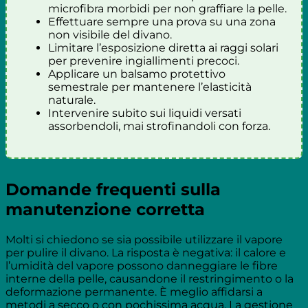
microfibra morbidi per non graffiare la pelle.
Effettuare sempre una prova su una zona
non visibile del divano.
Limitare l’esposizione diretta ai raggi solari
per prevenire ingiallimenti precoci.
Applicare un balsamo protettivo
semestrale per mantenere l’elasticità
naturale.
Intervenire subito sui liquidi versati
assorbendoli, mai strofinandoli con forza.
Domande frequenti sulla
manutenzione corretta
Molti si chiedono se sia possibile utilizzare il vapore
per pulire il divano. La risposta è negativa: il calore e
l’umidità del vapore possono danneggiare le fibre
interne della pelle, causandone il restringimento o la
deformazione permanente. È meglio affidarsi a
metodi a secco o con pochissima acqua. La gestione