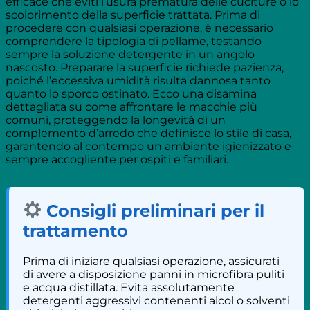
efficace che eviti l’usura prematura delle cuciture o lo
scolorimento della superficie trattata. Prima di
procedere con qualsiasi operazione, è necessario
comprendere la tipologia di pellame, testando
sempre la soluzione detergente in un angolo
nascosto. Preparare la superficie richiede pazienza,
poiché l’eccessiva umidità risulta dannosa tanto
quanto lo sporco ostinato. Ecco una disamina
dettagliata su come affrontare le macchie più
comuni, proteggendo la longevità di un
complemento d’arredo che definisce lo stile di casa,
garantendo al contempo un ambiente igienizzato e
sempre accogliente per ospiti e familiari.
Consigli preliminari per il
trattamento
Prima di iniziare qualsiasi operazione, assicurati
di avere a disposizione panni in microfibra puliti
e acqua distillata. Evita assolutamente
detergenti aggressivi contenenti alcol o solventi