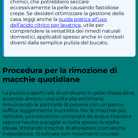
chimici, che potrebbero seccare
eccessivamente la pelle causando fastidiose
crepe. Se desideri ottimizzare la gestione della
casa, leggi anche la
guida pratica all’uso
dell’acido citrico per lavatrice
, utile per
comprendere la versatilità dei rimedi naturali
domestici, applicabili spesso anche in contesti
diversi dalla semplice pulizia del bucato.
Procedura per la rimozione di
macchie quotidiane
La pulizia superficiale di un divano in pelle chiara deve
avvenire almeno una volta alla settimana,
rimuovendo le particelle di polvere con un panno
soffice leggermente inumidito. Per le macchie più
ostinate, una soluzione composta da acqua tiepida e
sapone neutro a scaglie si rivela spesso la scelta
ideale, limitando il rischio di alterazioni cromatiche
indesiderate. Strofinare con movimenti circolari