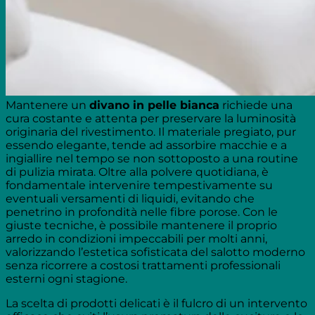
Mantenere un
divano in pelle bianca
richiede una
cura costante e attenta per preservare la luminosità
originaria del rivestimento. Il materiale pregiato, pur
essendo elegante, tende ad assorbire macchie e a
ingiallire nel tempo se non sottoposto a una routine
di pulizia mirata. Oltre alla polvere quotidiana, è
fondamentale intervenire tempestivamente su
eventuali versamenti di liquidi, evitando che
penetrino in profondità nelle fibre porose. Con le
giuste tecniche, è possibile mantenere il proprio
arredo in condizioni impeccabili per molti anni,
valorizzando l’estetica sofisticata del salotto moderno
senza ricorrere a costosi trattamenti professionali
esterni ogni stagione.
La scelta di prodotti delicati è il fulcro di un intervento