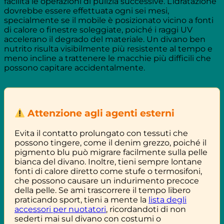
facilita le operazioni di pulizia successive. L’idratazione
dovrebbe essere effettuata ogni sei mesi,
specialmente se il mobile è posizionato vicino a fonti
di calore o finestre soleggiate, poiché i raggi UV
accelerano il degrado del materiale. Un divano ben
nutrito risulta visibilmente più resistente al tempo e
meno incline a trattenere le macchie più difficili che
possono capitare accidentalmente.
Attenzione agli agenti esterni
Evita il contatto prolungato con tessuti che
possono tingere, come il denim grezzo, poiché il
pigmento blu può migrare facilmente sulla pelle
bianca del divano. Inoltre, tieni sempre lontane
fonti di calore diretto come stufe o termosifoni,
che possono causare un indurimento precoce
della pelle. Se ami trascorrere il tempo libero
praticando sport, tieni a mente la
lista degli
accessori per nuotatori
, ricordandoti di non
sederti mai sul divano con costumi o