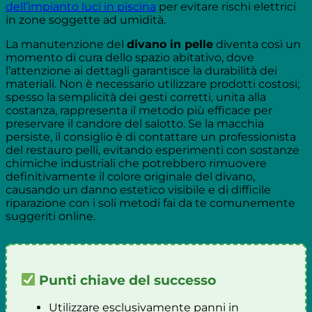
dell’impianto luci in piscina
per evitare rischi elettrici
in zone soggette ad umidità.
La manutenzione del
divano in pelle
diventa così un
momento di cura dello spazio abitativo, dove
l’attenzione ai dettagli garantisce la durabilità dei
materiali. Non è necessario utilizzare prodotti costosi;
spesso la semplicità dei gesti corretti, unita alla
costanza, rappresenta il metodo più efficace per
preservare il candore del salotto. Se la macchia
persiste, il consiglio è di contattare un professionista
del restauro pelli, evitando esperimenti con sostanze
chimiche industriali che potrebbero rimuovere
definitivamente il colore originale del divano,
causando un danno estetico visibile e di difficile
riparazione con i soli metodi fai da te comunemente
suggeriti online.
Punti chiave del successo
Utilizzare esclusivamente panni in