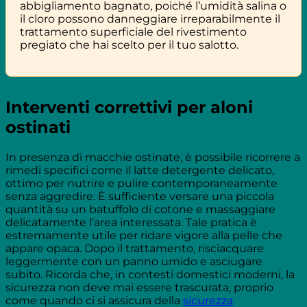
abbigliamento bagnato, poiché l’umidità salina o
il cloro possono danneggiare irreparabilmente il
trattamento superficiale del rivestimento
pregiato che hai scelto per il tuo salotto.
Interventi correttivi per aloni
ostinati
In presenza di macchie ostinate, è possibile ricorrere a
rimedi specifici come il latte detergente delicato,
ottimo per nutrire e pulire contemporaneamente
senza aggredire. È sufficiente versare una piccola
quantità su un batuffolo di cotone e massaggiare
delicatamente l’area interessata. Tale pratica è
estremamente utile per ridare vigore alla pelle che
appare opaca. Dopo il trattamento, risciacquare
leggermente con un panno umido e asciugare
subito. Ricorda che, in contesti domestici moderni, la
sicurezza non deve mai essere trascurata, proprio
come quando ci si assicura della
sicurezza