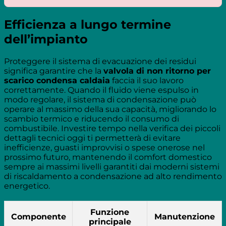
Efficienza a lungo termine
dell’impianto
Proteggere il sistema di evacuazione dei residui
significa garantire che la
valvola di non ritorno per
scarico condensa caldaia
faccia il suo lavoro
correttamente. Quando il fluido viene espulso in
modo regolare, il sistema di condensazione può
operare al massimo della sua capacità, migliorando lo
scambio termico e riducendo il consumo di
combustibile. Investire tempo nella verifica dei piccoli
dettagli tecnici oggi ti permetterà di evitare
inefficienze, guasti improvvisi o spese onerose nel
prossimo futuro, mantenendo il comfort domestico
sempre ai massimi livelli garantiti dai moderni sistemi
di riscaldamento a condensazione ad alto rendimento
energetico.
Funzione
Componente
Manutenzione
principale