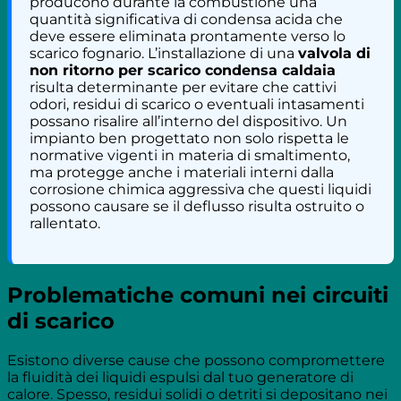
producono durante la combustione una
quantità significativa di condensa acida che
deve essere eliminata prontamente verso lo
scarico fognario. L’installazione di una
valvola di
non ritorno per scarico condensa caldaia
risulta determinante per evitare che cattivi
odori, residui di scarico o eventuali intasamenti
possano risalire all’interno del dispositivo. Un
impianto ben progettato non solo rispetta le
normative vigenti in materia di smaltimento,
ma protegge anche i materiali interni dalla
corrosione chimica aggressiva che questi liquidi
possono causare se il deflusso risulta ostruito o
rallentato.
Problematiche comuni nei circuiti
di scarico
Esistono diverse cause che possono compromettere
la fluidità dei liquidi espulsi dal tuo generatore di
calore. Spesso, residui solidi o detriti si depositano nei