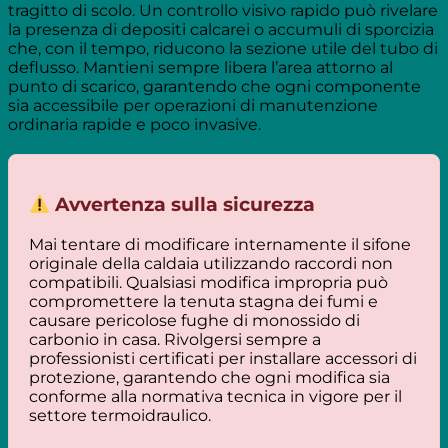
tragitto di scolo. Un controllo visivo rapido può rivelare
la presenza di depositi calcarei o accumuli di sporcizia
che, con il tempo, riducono la sezione utile del tubo di
deflusso. Mantieni sempre libera l’area attorno al
punto di scarico, garantendo che ogni componente
sia accessibile per operazioni di manutenzione
ordinaria rapide e poco invasive.
Avvertenza sulla sicurezza
Mai tentare di modificare internamente il sifone
originale della caldaia utilizzando raccordi non
compatibili. Qualsiasi modifica impropria può
compromettere la tenuta stagna dei fumi e
causare pericolose fughe di monossido di
carbonio in casa. Rivolgersi sempre a
professionisti certificati per installare accessori di
protezione, garantendo che ogni modifica sia
conforme alla normativa tecnica in vigore per il
settore termoidraulico.