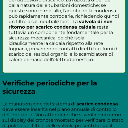
dalla natura delle tubazioni domestiche; se
queste sono in metallo, l’acidità della condensa
può rapidamente corroderle, richiedendo quindi
un filtro a sali neutralizzanti. La
valvola di non
ritorno per scarico condensa caldaia
resta
tuttavia un componente fondamentale per la
sicurezza meccanica, poiché isola
idraulicamente la caldaia rispetto alla rete
fognaria, prevenendo contatti diretti tra i fumi di
scarico dei residui organici e lo scambiatore di
calore primario dell’elettrodomestico.
Verifiche periodiche per la
sicurezza
La manutenzione del sistema di
scarico condensa
deve essere inserita nel piano annuale di controllo
dell’impianto. Non attendere che si verifichino errori
sul display del cronotermostato per verificare lo stato
di pulizia dei filtri e delle valvole presenti lungo il