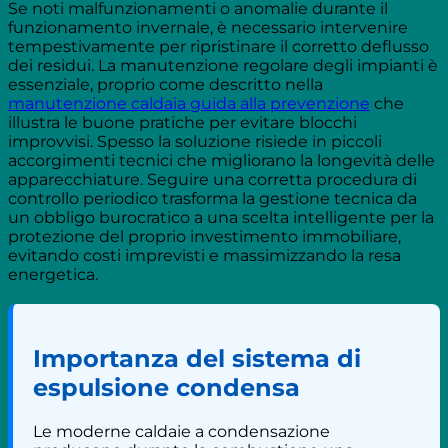
Se noti malfunzionamenti o anomalie durante il
funzionamento invernale, è necessario intervenire
tempestivamente per ripristinare il corretto deflusso
dei residui. La manutenzione regolare degli impianti è
essenziale, proprio come descritto nella
manutenzione caldaia guida alla prevenzione
che
illustra le buone pratiche per evitare blocchi
improvvisi. Spesso la soluzione risiede in piccoli
accorgimenti tecnici che migliorano la longevità delle
apparecchiature. Seguire una corretta procedura di
controllo periodico trasforma la gestione tecnica da
un obbligo burocratico a una scelta intelligente per la
protezione del proprio investimento immobiliare,
evitando costi imprevisti e massimizzando la resa
energetica.
Importanza del sistema di
espulsione condensa
Le moderne caldaie a condensazione