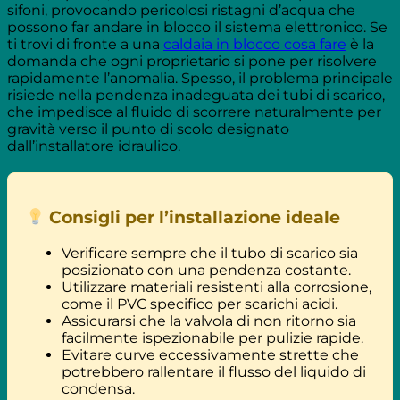
sifoni, provocando pericolosi ristagni d’acqua che
possono far andare in blocco il sistema elettronico. Se
ti trovi di fronte a una
caldaia in blocco cosa fare
è la
domanda che ogni proprietario si pone per risolvere
rapidamente l’anomalia. Spesso, il problema principale
risiede nella pendenza inadeguata dei tubi di scarico,
che impedisce al fluido di scorrere naturalmente per
gravità verso il punto di scolo designato
dall’installatore idraulico.
Consigli per l’installazione ideale
Verificare sempre che il tubo di scarico sia
posizionato con una pendenza costante.
Utilizzare materiali resistenti alla corrosione,
come il PVC specifico per scarichi acidi.
Assicurarsi che la valvola di non ritorno sia
facilmente ispezionabile per pulizie rapide.
Evitare curve eccessivamente strette che
potrebbero rallentare il flusso del liquido di
condensa.