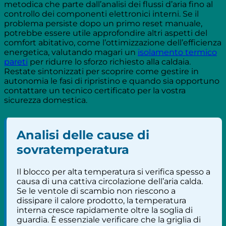
metodica che parte dall’analisi dei flussi d’aria fino al
controllo dei componenti elettronici interni. Se il
problema persiste dopo un primo reset manuale,
potrebbe essere utile approfondire altri aspetti del
comfort abitativo, come l’ottimizzazione dell’efficienza
energetica, valutando magari un
isolamento termico
pareti
per ridurre lo sforzo richiesto alla caldaia.
Restate sintonizzati per scoprire come gestire in
autonomia le fasi di ripristino e quando sia opportuno
contattare un tecnico certificato per la vostra
sicurezza domestica.
Analisi delle cause di
sovratemperatura
Il blocco per alta temperatura si verifica spesso a
causa di una cattiva circolazione dell’aria calda.
Se le ventole di scambio non riescono a
dissipare il calore prodotto, la temperatura
interna cresce rapidamente oltre la soglia di
guardia. È essenziale verificare che la griglia di