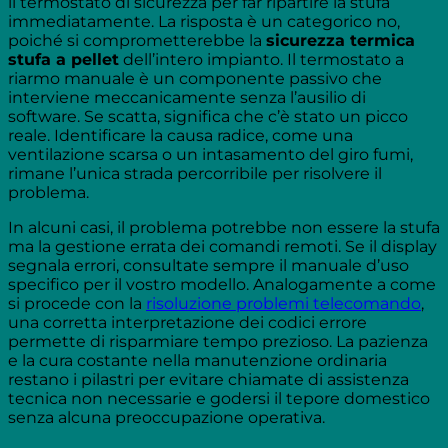
il termostato di sicurezza per far ripartire la stufa
immediatamente. La risposta è un categorico no,
poiché si comprometterebbe la
sicurezza termica
stufa a pellet
dell’intero impianto. Il termostato a
riarmo manuale è un componente passivo che
interviene meccanicamente senza l’ausilio di
software. Se scatta, significa che c’è stato un picco
reale. Identificare la causa radice, come una
ventilazione scarsa o un intasamento del giro fumi,
rimane l’unica strada percorribile per risolvere il
problema.
In alcuni casi, il problema potrebbe non essere la stufa
ma la gestione errata dei comandi remoti. Se il display
segnala errori, consultate sempre il manuale d’uso
specifico per il vostro modello. Analogamente a come
si procede con la
risoluzione problemi telecomando
,
una corretta interpretazione dei codici errore
permette di risparmiare tempo prezioso. La pazienza
e la cura costante nella manutenzione ordinaria
restano i pilastri per evitare chiamate di assistenza
tecnica non necessarie e godersi il tepore domestico
senza alcuna preoccupazione operativa.