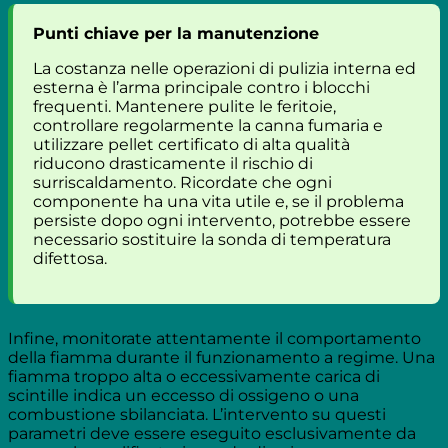
Punti chiave per la manutenzione
La costanza nelle operazioni di pulizia interna ed
esterna è l’arma principale contro i blocchi
frequenti. Mantenere pulite le feritoie,
controllare regolarmente la canna fumaria e
utilizzare pellet certificato di alta qualità
riducono drasticamente il rischio di
surriscaldamento. Ricordate che ogni
componente ha una vita utile e, se il problema
persiste dopo ogni intervento, potrebbe essere
necessario sostituire la sonda di temperatura
difettosa.
Infine, monitorate attentamente il comportamento
della fiamma durante il funzionamento a regime. Una
fiamma troppo alta o eccessivamente carica di
scintille indica un eccesso di ossigeno o una
combustione sbilanciata. L’intervento su questi
parametri deve essere eseguito esclusivamente da