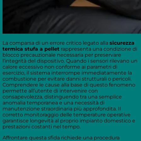
La comparsa di un errore critico legato alla
sicurezza
termica stufa a pellet
rappresenta una condizione di
blocco precauzionale necessaria per preservare
l’integrità del dispositivo. Quando i sensori rilevano un
calore eccessivo non conforme ai parametri di
esercizio, il sistema interrompe immediatamente la
combustione per evitare danni strutturali o pericoli.
Comprendere le cause alla base di questo fenomeno
permette all’utente di intervenire con
consapevolezza, distinguendo tra una semplice
anomalia temporanea e una necessità di
manutenzione straordinaria più approfondita. Il
corretto monitoraggio delle temperature operative
garantisce longevità al proprio impianto domestico e
prestazioni costanti nel tempo.
Affrontare questa sfida richiede una procedura