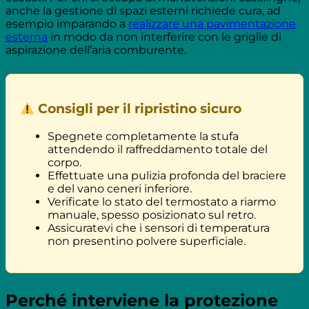
anche la gestione di spazi esterni richiede cura, ad
esempio imparando a
realizzare una pavimentazione
esterna
in modo da non interferire con le griglie di
aspirazione dell’aria comburente.
Consigli per il ripristino sicuro
Spegnete completamente la stufa
attendendo il raffreddamento totale del
corpo.
Effettuate una pulizia profonda del braciere
e del vano ceneri inferiore.
Verificate lo stato del termostato a riarmo
manuale, spesso posizionato sul retro.
Assicuratevi che i sensori di temperatura
non presentino polvere superficiale.
Perché interviene la protezione