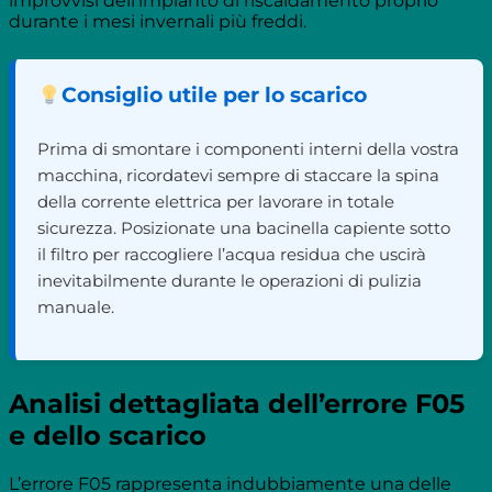
improvvisi dell’impianto di riscaldamento proprio
durante i mesi invernali più freddi.
Consiglio utile per lo scarico
Prima di smontare i componenti interni della vostra
macchina, ricordatevi sempre di staccare la spina
della corrente elettrica per lavorare in totale
sicurezza. Posizionate una bacinella capiente sotto
il filtro per raccogliere l’acqua residua che uscirà
inevitabilmente durante le operazioni di pulizia
manuale.
Analisi dettagliata dell’errore F05
e dello scarico
L’errore F05 rappresenta indubbiamente una delle