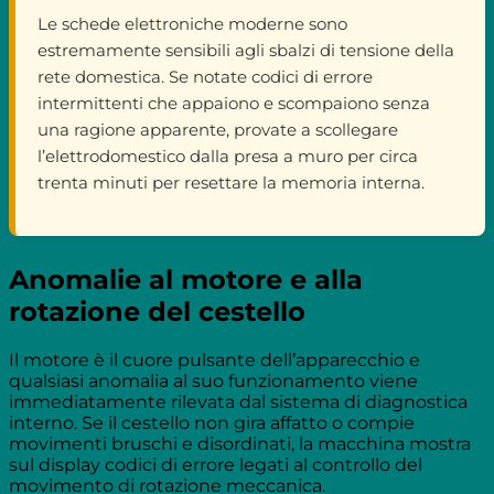
Le schede elettroniche moderne sono
estremamente sensibili agli sbalzi di tensione della
rete domestica. Se notate codici di errore
intermittenti che appaiono e scompaiono senza
una ragione apparente, provate a scollegare
l’elettrodomestico dalla presa a muro per circa
trenta minuti per resettare la memoria interna.
Anomalie al motore e alla
rotazione del cestello
Il motore è il cuore pulsante dell’apparecchio e
qualsiasi anomalia al suo funzionamento viene
immediatamente rilevata dal sistema di diagnostica
interno. Se il cestello non gira affatto o compie
movimenti bruschi e disordinati, la macchina mostra
sul display codici di errore legati al controllo del
movimento di rotazione meccanica.