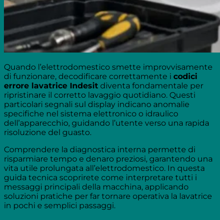
Quando l’elettrodomestico smette improvvisamente
di funzionare, decodificare correttamente i
codici
errore lavatrice Indesit
diventa fondamentale per
ripristinare il corretto lavaggio quotidiano. Questi
particolari segnali sul display indicano anomalie
specifiche nel sistema elettronico o idraulico
dell’apparecchio, guidando l’utente verso una rapida
risoluzione del guasto.
Comprendere la diagnostica interna permette di
risparmiare tempo e denaro preziosi, garantendo una
vita utile prolungata all’elettrodomestico. In questa
guida tecnica scoprirete come interpretare tutti i
messaggi principali della macchina, applicando
soluzioni pratiche per far tornare operativa la lavatrice
in pochi e semplici passaggi.