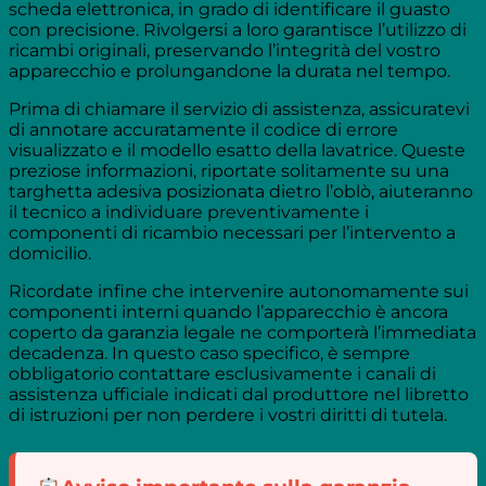
scheda elettronica, in grado di identificare il guasto
con precisione. Rivolgersi a loro garantisce l’utilizzo di
ricambi originali, preservando l’integrità del vostro
apparecchio e prolungandone la durata nel tempo.
Prima di chiamare il servizio di assistenza, assicuratevi
di annotare accuratamente il codice di errore
visualizzato e il modello esatto della lavatrice. Queste
preziose informazioni, riportate solitamente su una
targhetta adesiva posizionata dietro l’oblò, aiuteranno
il tecnico a individuare preventivamente i
componenti di ricambio necessari per l’intervento a
domicilio.
Ricordate infine che intervenire autonomamente sui
componenti interni quando l’apparecchio è ancora
coperto da garanzia legale ne comporterà l’immediata
decadenza. In questo caso specifico, è sempre
obbligatorio contattare esclusivamente i canali di
assistenza ufficiale indicati dal produttore nel libretto
di istruzioni per non perdere i vostri diritti di tutela.