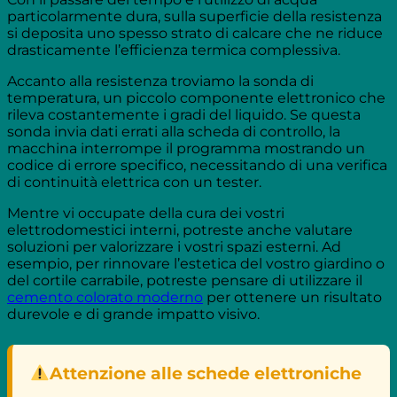
particolarmente dura, sulla superficie della resistenza
si deposita uno spesso strato di calcare che ne riduce
drasticamente l’efficienza termica complessiva.
Accanto alla resistenza troviamo la sonda di
temperatura, un piccolo componente elettronico che
rileva costantemente i gradi del liquido. Se questa
sonda invia dati errati alla scheda di controllo, la
macchina interrompe il programma mostrando un
codice di errore specifico, necessitando di una verifica
di continuità elettrica con un tester.
Mentre vi occupate della cura dei vostri
elettrodomestici interni, potreste anche valutare
soluzioni per valorizzare i vostri spazi esterni. Ad
esempio, per rinnovare l’estetica del vostro giardino o
del cortile carrabile, potreste pensare di utilizzare il
cemento colorato moderno
per ottenere un risultato
durevole e di grande impatto visivo.
Attenzione alle schede elettroniche