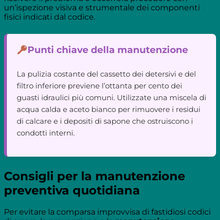
un’ispezione visiva e strumentale dei componenti
fisici indicati dal codice.
Punti chiave della manutenzione
La pulizia costante del cassetto dei detersivi e del
filtro inferiore previene l’ottanta per cento dei
guasti idraulici più comuni. Utilizzate una miscela di
acqua calda e aceto bianco per rimuovere i residui
di calcare e i depositi di sapone che ostruiscono i
condotti interni.
Consigli per la manutenzione
preventiva quotidiana
Per evitare la comparsa improvvisa di fastidiosi codici