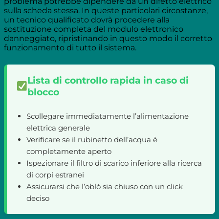
problema potrebbe dipendere da un difetto elettrico
sulla scheda stessa. In queste particolari circostanze,
un tecnico qualificato dovrà procedere alla
sostituzione completa del modulo elettronico
danneggiato, ripristinando in questo modo il corretto
funzionamento di tutto il sistema.
Lista di controllo rapida in caso di
blocco
Scollegare immediatamente l’alimentazione
elettrica generale
Verificare se il rubinetto dell’acqua è
completamente aperto
Ispezionare il filtro di scarico inferiore alla ricerca
di corpi estranei
Assicurarsi che l’oblò sia chiuso con un click
deciso