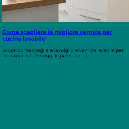
Come scegliere la migliore vernice per
cucina lavabile
Scopri come scegliere la migliore vernice lavabile per
la tua cucina. Proteggi le pareti da [...]