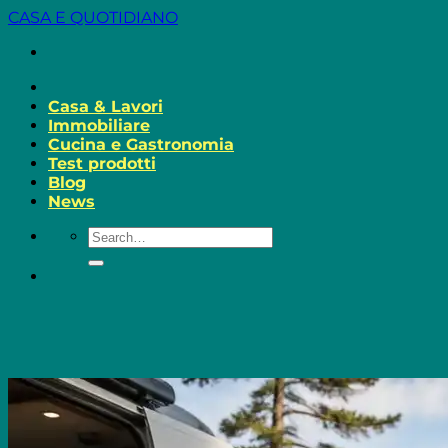
Salta
CASA E QUOTIDIANO
ai
contenuti
Casa & Lavori
Immobiliare
Cucina e Gastronomia
Test prodotti
Blog
News