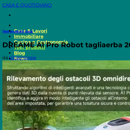
Salta
CASA E QUOTIDIANO
ai
contenuti
Casa & Lavori
Test prodotti casa
Immobiliare
Cucina e Gastronomia
DREAME A1 Pro Robot tagliaerba 2
Test prodotti
Blog
da
Vitaenergie
News