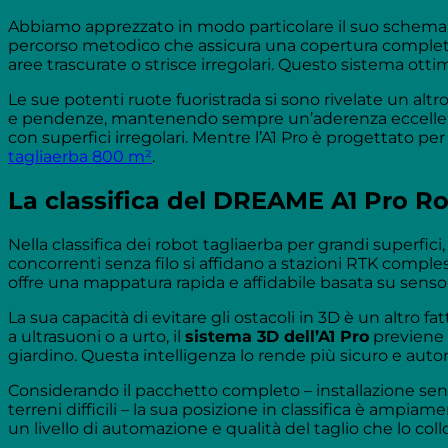
Abbiamo apprezzato in modo particolare il suo schema di
percorso metodico che assicura una copertura completa 
aree trascurate o strisce irregolari. Questo sistema ott
Le sue potenti ruote fuoristrada si sono rivelate un altro
e pendenze, mantenendo sempre un’aderenza eccellente
con superfici irregolari. Mentre l’A1 Pro è progettato pe
tagliaerba 800 m²
.
La classifica del DREAME A1 Pro R
Nella classifica dei robot tagliaerba per grandi superfici
concorrenti senza filo si affidano a stazioni RTK compl
offre una mappatura rapida e affidabile basata su sensori
La sua capacità di evitare gli ostacoli in 3D è un altro fa
a ultrasuoni o a urto, il
sistema 3D dell’A1 Pro
previene l
giardino. Questa intelligenza lo rende più sicuro e aut
Considerando il pacchetto completo – installazione senza
terreni difficili – la sua posizione in classifica è amp
un livello di automazione e qualità del taglio che lo coll