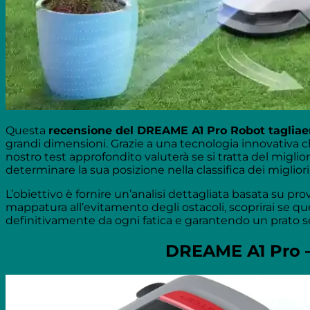
Questa
recensione del DREAME A1 Pro Robot taglia
grandi dimensioni. Grazie a una tecnologia innovativa ch
nostro test approfondito valuterà se si tratta del mig
determinare la sua posizione nella classifica dei migliori
L’obiettivo è fornire un’analisi dettagliata basata su pro
mappatura all’evitamento degli ostacoli, scoprirai se qu
definitivamente da ogni fatica e garantendo un prato 
DREAME A1 Pro – L