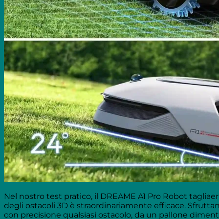
Nel nostro test pratico, il DREAME A1 Pro Robot tagliae
degli ostacoli 3D è straordinariamente efficace. Sfruttand
con precisione qualsiasi ostacolo, da un pallone diment