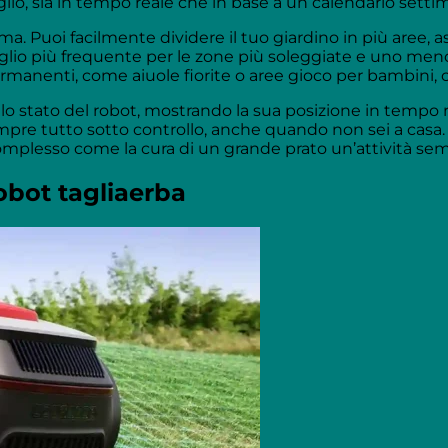
lio, sia in tempo reale che in base a un calendario setti
ema. Puoi facilmente dividere il tuo giardino in più aree,
lio più frequente per le zone più soleggiate e uno meno
manenti, come aiuole fiorite o aree gioco per bambini, c
lo stato del robot, mostrando la sua posizione in tempo re
pre tutto sotto controllo, anche quando non sei a casa. 
plesso come la cura di un grande prato un’attività semp
obot tagliaerba