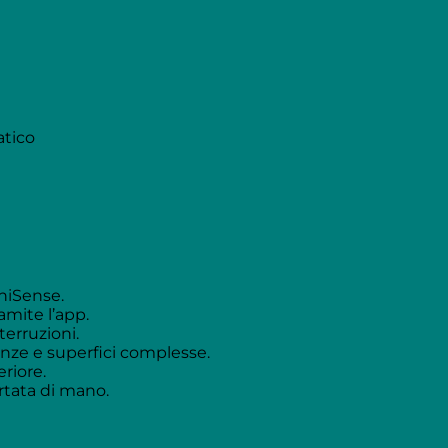
atico
mniSense.
amite l’app.
terruzioni.
nze e superfici complesse.
riore.
rtata di mano.