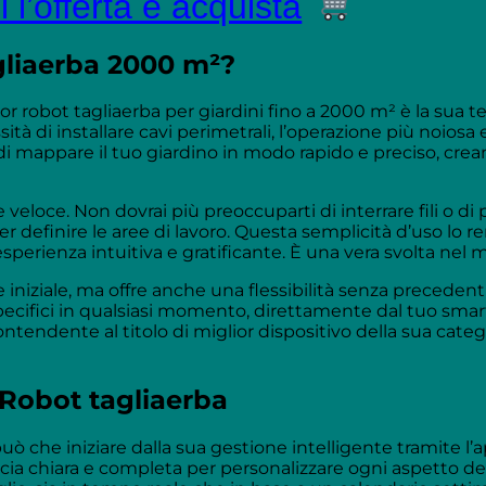
 l’offerta e acquista
gliaerba 2000 m²?
or robot tagliaerba per giardini fino a 2000 m² è la sua
à di installare cavi perimetrali, l’operazione più noiosa
do di mappare il tuo giardino in modo rapido e preciso, cre
eloce. Non dovrai più preoccuparti di interrare fili o di po
 per definire le aree di lavoro. Questa semplicità d’uso lo 
rienza intuitiva e gratificante. È una vera svolta nel m
iniziale, ma offre anche una flessibilità senza precedenti
 specifici in qualsiasi momento, direttamente dal tuo s
ntendente al titolo di miglior dispositivo della sua categ
Robot tagliaerba
ò che iniziare dalla sua gestione intelligente tramite 
ccia chiara e completa per personalizzare ogni aspetto del 