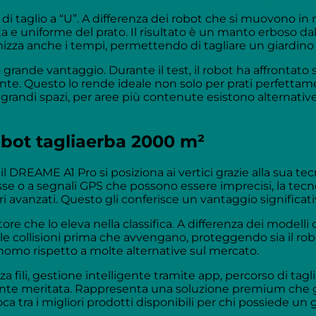
 taglio a “U”. A differenza dei robot che si muovono in 
e uniforme del prato. Il risultato è un manto erboso dal
imizza anche i tempi, permettendo di tagliare un giardino 
 grande vantaggio. Durante il test, il robot ha affrontato 
. Questo lo rende ideale non solo per prati perfettame
r grandi spazi, per aree più contenute esistono alternativ
obot tagliaerba 2000 m²
, il DREAME A1 Pro si posiziona ai vertici grazie alla sua t
esse o a segnali GPS che possono essere imprecisi, la tec
 avanzati. Questo gli conferisce un vantaggio significativo
ttore che lo eleva nella classifica. A differenza dei modell
e collisioni prima che avvengano, proteggendo sia il rob
onomo rispetto a molte alternative sul mercato.
 fili, gestione intelligente tramite app, percorso di tagl
iamente meritata. Rappresenta una soluzione premium che gi
oca tra i migliori prodotti disponibili per chi possiede un