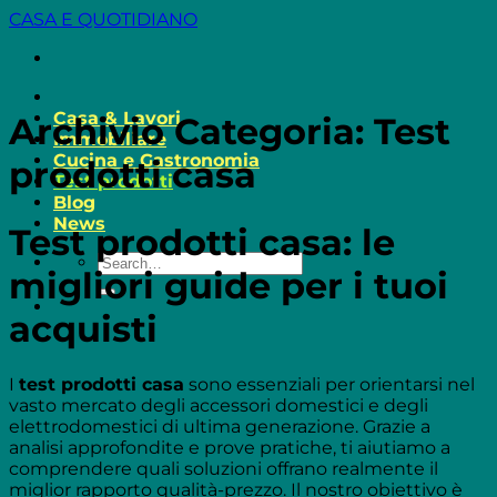
Salta
CASA E QUOTIDIANO
ai
contenuti
Casa & Lavori
Archivio Categoria:
Test
Immobiliare
Cucina e Gastronomia
prodotti casa
Test prodotti
Blog
News
Test prodotti casa: le
migliori guide per i tuoi
acquisti
I
test prodotti casa
sono essenziali per orientarsi nel
vasto mercato degli accessori domestici e degli
elettrodomestici di ultima generazione. Grazie a
analisi approfondite e prove pratiche, ti aiutiamo a
comprendere quali soluzioni offrano realmente il
miglior rapporto qualità-prezzo. Il nostro obiettivo è